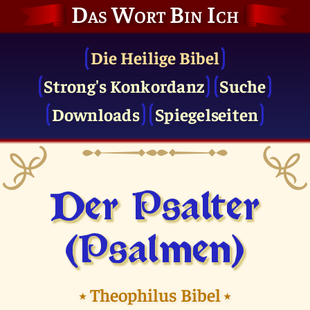
Das Wort Bin Ich
Die Heilige Bibel
Strong's Konkordanz
Suche
Downloads
Spiegelseiten
Der Psalter
(Psalmen)
⭑
Theophilus Bibel
⭑