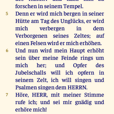
forschen
in
seinem
Tempel
.
Denn
er
wird
mich
bergen
in
seiner
5
Hütte
am
Tag
des
Unglücks
,
er
wird
mich
verbergen
in
dem
Verborgenen
seines
Zeltes;
auf
einen
Felsen
wird
er
mich
erhöhen
.
Und
nun
wird
mein
Haupt
erhöht
6
sein
über
meine
Feinde
rings
um
mich
her
;
und
Opfer
des
Jubelschalls
will
ich
opfern
in
seinem
Zelt,
ich
will
singen
und
Psalmen
singen
dem
HERRN
.
Höre
,
HERR
,
mit
meiner
Stimme
7
rufe
ich
;
und
sei
mir
gnädig
und
erhöre
mich
!