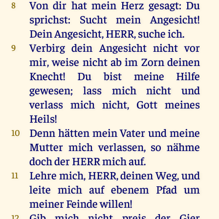
Von
dir
hat
mein
Herz
gesagt
:
Du
8
sprichst
:
Sucht
mein
Angesicht
!
Dein
Angesicht
,
HERR
,
suche
ich
.
Verbirg
dein
Angesicht
nicht
vor
9
mir
,
weise
nicht
ab
im
Zorn
deinen
Knecht
!
Du
bist
meine
Hilfe
gewesen
; lass
mich
nicht
und
verlass
mich
nicht
,
Gott
meines
Heils
!
Denn
hätten
mein
Vater
und
meine
10
Mutter
mich
verlassen
,
so
nähme
doch
der
HERR
mich
auf
.
Lehre
mich
,
HERR
,
deinen
Weg
,
und
11
leite
mich
auf
ebenem
Pfad
um
meiner
Feinde
willen
!
Gib
mich
nicht
preis
der
Gier
12