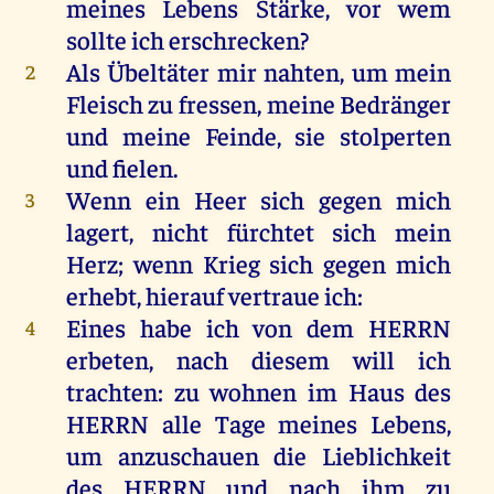
meines
Lebens
Stärke
,
vor
wem
sollte
ich
erschrecken
?
Als
Übeltäter
mir
nahten
,
um
mein
2
Fleisch
zu
fressen
,
meine
Bedränger
und
meine
Feinde
,
sie
stolperten
und
fielen
.
Wenn
ein
Heer
sich
gegen
mich
3
lagert
,
nicht
fürchtet
sich
mein
Herz
;
wenn
Krieg
sich
gegen
mich
erhebt
, hierauf
vertraue
ich
:
Eines
habe
ich
von
dem
HERRN
4
erbeten
,
nach
diesem
will
ich
trachten
:
zu
wohnen
im
Haus
des
HERRN
alle
Tage
meines
Lebens
,
um
anzuschauen
die
Lieblichkeit
des
HERRN
und
nach
ihm
zu