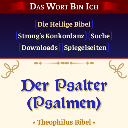
Das Wort Bin Ich
Die Heilige Bibel
Strong's Konkordanz
Suche
Downloads
Spiegelseiten
Der Psalter
(Psalmen)
⭑
Theophilus Bibel
⭑