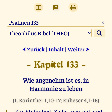
×
Zurück
|
Inhalt
|
Weiter
⮜
⮞
- Kapitel 133 -
Wie angenehm ist es, in
Harmonie zu leben
(
1. Korinther 1,10-17
;
Epheser 4,1-16
)
Ein
Stufenlied.
Siehe
,
wie
gut
und
1