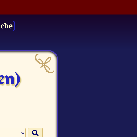
uche
en)