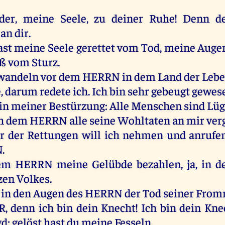
der
,
meine
Seele
,
zu
deiner
Ruhe
!
Denn
d
n
an
dir
.
ast
meine
Seele
gerettet
vom
Tod
,
meine
Auge
ß
vom
Sturz.
wandeln
vor
dem
HERRN
in
dem
Land
der
Lebe
e
,
darum
redete
ich
.
Ich
bin
sehr
gebeugt
gewes
in
meiner
Bestürzung:
Alle
Menschen
sind
Lüg
h
dem
HERRN
alle
seine
Wohltaten
an
mir
ver
r
der
Rettungen
will
ich
nehmen
und
anrufe
N
.
em
HERRN
meine
Gelübde
bezahlen
,
ja
,
in
d
zen
Volkes
.
in
den
Augen
des
HERRN
der
Tod
seiner
From
R
,
denn
ich
bin
dein
Knecht
!
Ich
bin
dein
Kne
gd
;
gelöst
hast
du
meine
Fesseln
.