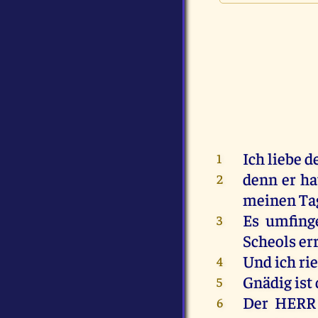
Ich
liebe
d
1
denn
er
ha
2
meinen
Ta
Es
umfing
3
Scheols er
Und
ich
rie
4
Gnädig
ist
5
Der
HERR
6