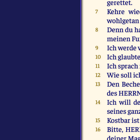
gerettet.
Kehre
wie
7
wohlgeta
Denn
du
h
8
meinen
Fu
Ich
werde
9
Ich
glaubt
10
Ich
sprach
11
Wie
soll
ic
12
Den
Beche
13
des
HERR
Ich
will
d
14
seines
gan
Kostbar
ist
15
Bitte
,
HER
16
deiner
Ma