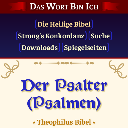
Das Wort Bin Ich
Die Heilige Bibel
Strong's Konkordanz
Suche
Downloads
Spiegelseiten
Der Psalter
(Psalmen)
⭑
Theophilus Bibel
⭑