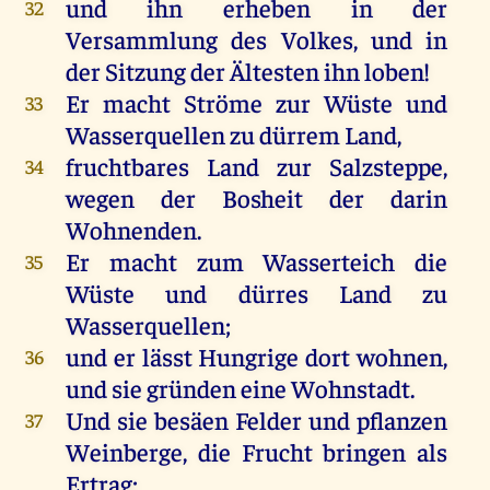
und
ihn
erheben
in
der
32
Versammlung
des
Volkes
,
und
in
der
Sitzung
der
Ältesten
ihn
loben
!
Er
macht
Ströme
zur
Wüste
und
33
Wasserquellen
zu
dürrem
Land
,
fruchtbares
Land
zur
Salzsteppe,
34
wegen
der
Bosheit
der
darin
Wohnenden.
Er
macht
zum
Wasserteich
die
35
Wüste
und
dürres
Land
zu
Wasserquellen
;
und
er
lässt
Hungrige
dort
wohnen
,
36
und
sie
gründen
eine
Wohnstadt.
Und
sie
besäen
Felder
und
pflanzen
37
Weinberge
,
die
Frucht
bringen
als
Ertrag
;