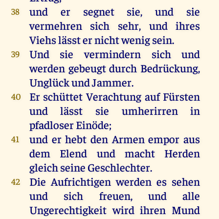
und
er
segnet
sie
,
und
sie
38
vermehren
sich
sehr
,
und
ihres
Viehs
lässt
er
nicht
wenig
sein
.
Und
sie
vermindern
sich
und
39
werden
gebeugt
durch
Bedrückung,
Unglück
und
Jammer
.
Er
schüttet
Verachtung
auf
Fürsten
40
und
lässt
sie
umherirren
in
pfadloser
Einöde
;
und
er
hebt
den
Armen
empor
aus
41
dem
Elend
und
macht
Herden
gleich
seine
Geschlechter
.
Die
Aufrichtigen
werden
es
sehen
42
und
sich
freuen
,
und
alle
Ungerechtigkeit
wird
ihren
Mund