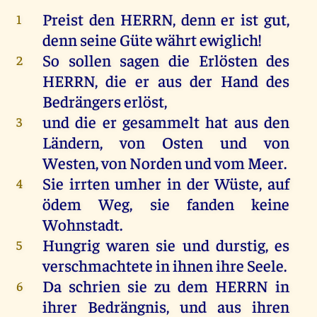
Preist
den
HERRN
,
denn
er
ist
gut
,
1
denn
seine
Güte
währt
ewiglich
!
So
sollen
sagen
die
Erlösten
des
2
HERRN
,
die
er
aus
der
Hand
des
Bedrängers
erlöst
,
und
die
er
gesammelt
hat
aus
den
3
Ländern
,
von
Osten
und
von
Westen
,
von
Norden
und
vom
Meer
.
Sie
irrten
umher
in
der
Wüste
,
auf
4
ödem
Weg
,
sie
fanden
keine
Wohnstadt.
Hungrig
waren
sie
und
durstig
,
es
5
verschmachtete
in
ihnen
ihre
Seele
.
Da
schrien
sie
zu
dem
HERRN
in
6
ihrer
Bedrängnis
,
und
aus
ihren