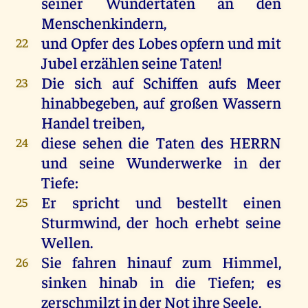
seiner
Wundertaten
an
den
Menschenkindern
,
und
Opfer
des
Lobes
opfern
und
mit
22
Jubel
erzählen
seine
Taten
!
Die
sich
auf
Schiffen
aufs
Meer
23
hinabbegeben,
auf
großen
Wassern
Handel
treiben
,
diese
sehen
die
Taten
des
HERRN
24
und
seine
Wunderwerke
in
der
Tiefe
:
Er
spricht
und
bestellt
einen
25
Sturmwind
,
der
hoch
erhebt
seine
Wellen
.
Sie
fahren
hinauf
zum
Himmel
,
26
sinken
hinab
in
die
Tiefen
;
es
zerschmilzt
in
der
Not
ihre
Seele
.