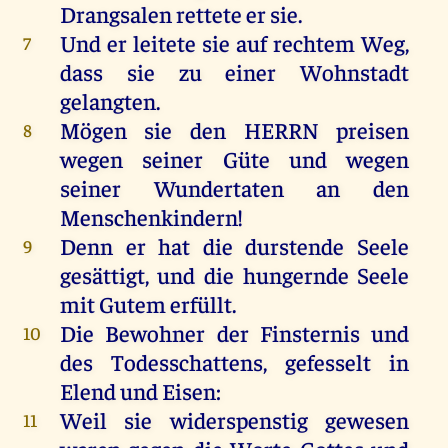
Drangsalen rettete
er
sie
.
Und
er
leitete
sie
auf
rechtem
Weg
,
7
dass
sie
zu
einer
Wohnstadt
gelangten.
Mögen
sie
den
HERRN
preisen
8
wegen
seiner
Güte
und
wegen
seiner
Wundertaten
an
den
Menschenkindern
!
Denn
er
hat
die
durstende
Seele
9
gesättigt
,
und
die
hungernde
Seele
mit
Gutem
erfüllt
.
Die
Bewohner
der
Finsternis
und
10
des
Todesschattens, gefesselt
in
Elend
und
Eisen
:
Weil
sie
widerspenstig
gewesen
11