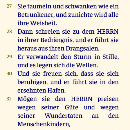
Sie
taumeln
und
schwanken
wie
ein
27
Betrunkener,
und
zunichte
wird
alle
ihre
Weisheit
.
Dann
schreien
sie
zu
dem
HERRN
28
in
ihrer
Bedrängnis
,
und
er
führt
sie
heraus
aus
ihren
Drangsalen.
Er
verwandelt
den
Sturm
in
Stille
,
29
und
es
legen
sich
die
Wellen
.
Und
sie
freuen
sich
, dass
sie
sich
30
beruhigen,
und
er
führt
sie
in
den
ersehnten Hafen.
Mögen
sie
den
HERRN
preisen
31
wegen
seiner
Güte
und
wegen
seiner
Wundertaten
an
den
Menschenkindern
,