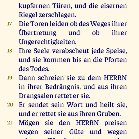
kupfernen
Türen
,
und
die
eisernen
Riegel
zerschlagen
.
Die
Toren
leiden
ob
des
Weges
ihrer
17
Übertretung
und
ob
ihrer
Ungerechtigkeiten.
Ihre
Seele
verabscheut
jede
Speise
,
18
und
sie
kommen
bis
an
die
Pforten
des
Todes
.
Dann
schreien
sie
zu
dem
HERRN
19
in
ihrer
Bedrängnis
,
und
aus
ihren
Drangsalen rettet
er
sie
.
Er
sendet
sein
Wort
und
heilt
sie
,
20
und
er
rettet
sie
aus
ihren
Gruben
.
Mögen
sie
den
HERRN
preisen
21
wegen
seiner
Güte
und
wegen