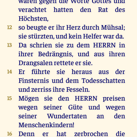
waren
gegen
die
Worte
Gottes
und
verachtet
hatten
den
Rat
des
Höchsten
,
so
beugte
er
ihr
Herz
durch
Mühsal
;
12
sie
stürzten
,
und
kein
Helfer
war
da
.
Da
schrien
sie
zu
dem
HERRN
in
13
ihrer
Bedrängnis
,
und
aus
ihren
Drangsalen rettete
er
sie
.
Er
führte
sie
heraus
aus
der
14
Finsternis
und
dem
Todesschatten
und
zerriss
ihre
Fesseln
.
Mögen
sie
den
HERRN
preisen
15
wegen
seiner
Güte
und
wegen
seiner
Wundertaten
an
den
Menschenkindern
!
Denn
er
hat
zerbrochen
die
16