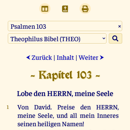
×
Zurück
|
Inhalt
|
Weiter
⮜
⮞
- Kapitel 103 -
Lobe den HERRN, meine Seele
Von
David
.
Preise
den
HERRN
,
1
meine
Seele
,
und
all
mein
Inneres
seinen
heiligen
Namen
!