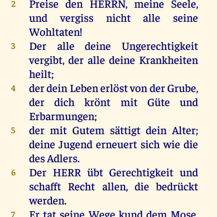
Preise
den
HERRN
,
meine
Seele
,
2
und
vergiss
nicht
alle
seine
Wohltaten
!
Der
alle
deine
Ungerechtigkeit
3
vergibt
,
der
alle
deine
Krankheiten
heilt
;
der
dein
Leben
erlöst
von
der
Grube
,
4
der
dich
krönt
mit
Güte
und
Erbarmungen;
der
mit
Gutem
sättigt
dein
Alter
;
5
deine
Jugend
erneuert
sich
wie
die
des
Adlers
.
Der
HERR
übt
Gerechtigkeit
und
6
schafft
Recht
allen
,
die
bedrückt
werden
.
Er
tat
seine
Wege
kund
dem
Mose
,
7