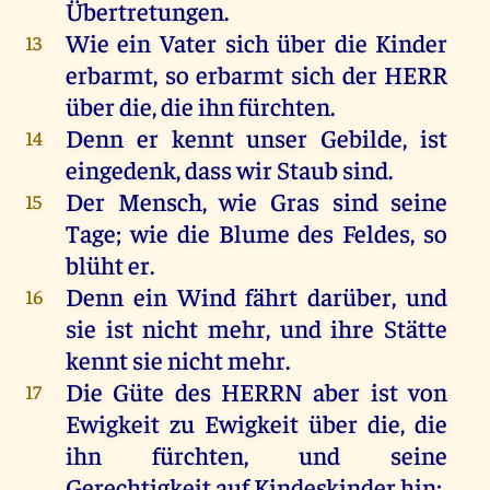
Übertretungen
.
Wie
ein
Vater
sich
über
die
Kinder
13
erbarmt
,
so
erbarmt
sich
der
HERR
über
die
,
die
ihn
fürchten
.
Denn
er
kennt
unser
Gebilde,
ist
14
eingedenk, dass
wir
Staub
sind
.
Der
Mensch
,
wie
Gras
sind
seine
15
Tage
;
wie
die
Blume
des
Feldes
,
so
blüht
er
.
Denn
ein
Wind
fährt
darüber
,
und
16
sie
ist
nicht
mehr
,
und
ihre
Stätte
kennt
sie
nicht
mehr
.
Die
Güte
des
HERRN
aber
ist
von
17
Ewigkeit
zu
Ewigkeit
über
die
,
die
ihn
fürchten
,
und
seine
Gerechtigkeit
auf
Kindeskinder
hin
;