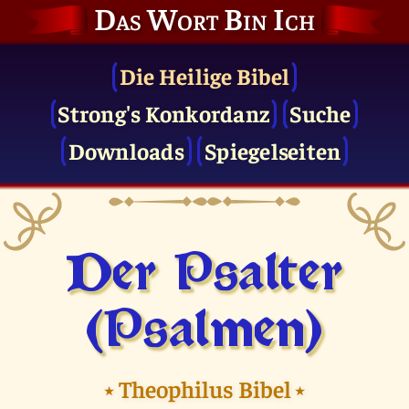
Das Wort Bin Ich
Die Heilige Bibel
Strong's Konkordanz
Suche
Downloads
Spiegelseiten
Der Psalter
(Psalmen)
⭑
Theophilus Bibel
⭑