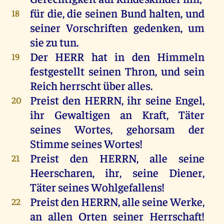
für
die
,
die
seinen
Bund
halten
,
und
18
seiner
Vorschriften
gedenken
,
um
sie
zu
tun
.
Der
HERR
hat
in
den
Himmeln
19
festgestellt
seinen
Thron
,
und
sein
Reich
herrscht
über
alles
.
Preist
den
HERRN
,
ihr
seine
Engel
,
20
ihr
Gewaltigen
an
Kraft
, Täter
seines
Wortes
,
gehorsam
der
Stimme
seines
Wortes
!
Preist
den
HERRN
,
alle
seine
21
Heerscharen
,
ihr
,
seine
Diener
,
Täter
seines
Wohlgefallens!
Preist
den
HERRN
,
alle
seine
Werke
,
22
an
allen
Orten
seiner
Herrschaft
!