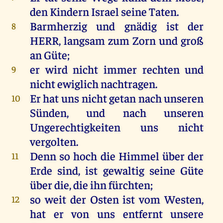
den
Kindern
Israel
seine
Taten
.
Barmherzig
und
gnädig
ist
der
8
HERR
, langsam
zum
Zorn
und
groß
an
Güte
;
er
wird
nicht
immer
rechten
und
9
nicht
ewiglich
nachtragen.
Er
hat
uns
nicht
getan
nach
unseren
10
Sünden
,
und
nach
unseren
Ungerechtigkeiten
uns
nicht
vergolten
.
Denn
so
hoch
die
Himmel
über
der
11
Erde
sind
,
ist
gewaltig
seine
Güte
über
die
,
die
ihn
fürchten
;
so
weit
der
Osten
ist
vom
Westen
,
12
hat
er
von
uns
entfernt
unsere