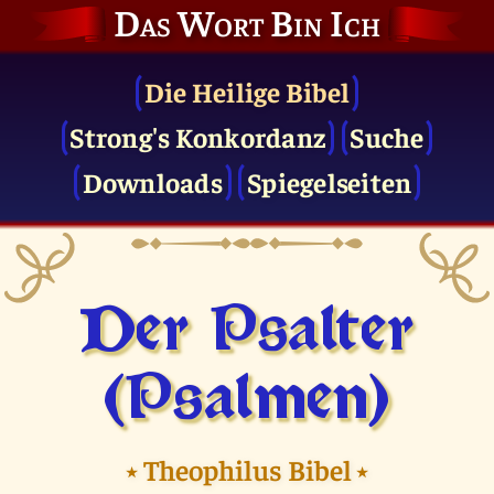
Das Wort Bin Ich
Die Heilige Bibel
Strong's Konkordanz
Suche
Downloads
Spiegelseiten
Der Psalter
(Psalmen)
⭑
Theophilus Bibel
⭑