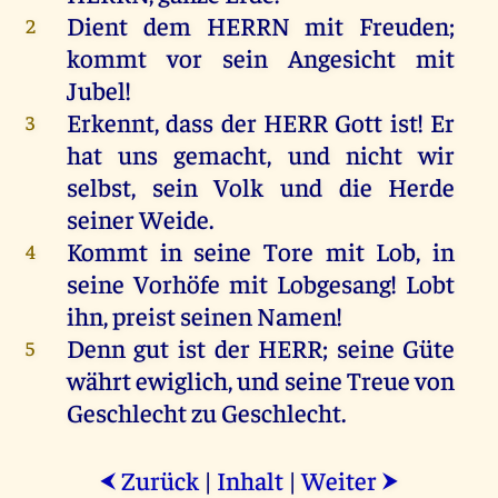
Dient
dem
HERRN
mit
Freuden
;
2
kommt
vor
sein
Angesicht
mit
Jubel!
Erkennt
, dass
der
HERR
Gott
ist
!
Er
3
hat
uns
gemacht
,
und
nicht
wir
selbst
,
sein
Volk
und
die
Herde
seiner
Weide
.
Kommt
in
seine
Tore
mit
Lob
,
in
4
seine
Vorhöfe
mit
Lobgesang
!
Lobt
ihn
, preist
seinen
Namen
!
Denn
gut
ist
der
HERR
;
seine
Güte
5
währt
ewiglich
,
und
seine
Treue
von
Geschlecht
zu
Geschlecht
.
Zurück
|
Inhalt
|
Weiter
⮜
⮞