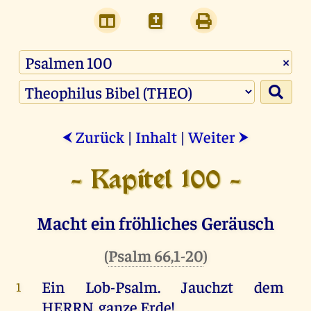
×
Zurück
|
Inhalt
|
Weiter
⮜
⮞
- Kapitel 100 -
Macht ein fröhliches Geräusch
(
Psalm 66,1-20
)
Ein
Lob-Psalm.
Jauchzt
dem
1
HERRN
,
ganze
Erde
!