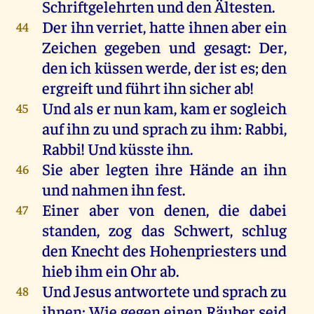
Schriftgelehrten
und
den
Ältesten
.
Der
ihn
verriet
,
hatte
ihnen
aber
ein
44
Zeichen
gegeben
und
gesagt
:
Der
,
den
ich
küssen
werde
,
der
ist
es
;
den
ergreift
und
führt
ihn
sicher
ab
!
Und
als
er
nun
kam
,
kam
er
sogleich
45
auf
ihn
zu
und
sprach
zu
ihm
:
Rabbi
,
Rabbi
!
Und
küsste
ihn
.
Sie
aber
legten
ihre
Hände
an
ihn
46
und
nahmen
ihn
fest
.
Einer
aber
von
denen
,
die
dabei
47
standen
,
zog
das
Schwert
,
schlug
den
Knecht
des
Hohenpriesters
und
hieb
ihm
ein
Ohr
ab
.
Und
Jesus
antwortete
und
sprach
zu
48
ihnen
:
Wie
gegen
einen
Räuber
seid