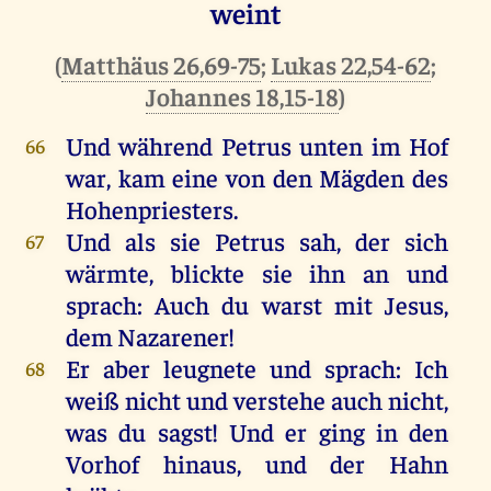
weint
(
Matthäus 26,69-75
;
Lukas 22,54-62
;
Johannes 18,15-18
)
Und
während
Petrus
unten
im
Hof
66
war
,
kam
eine
von
den
Mägden
des
Hohenpriesters
.
Und
als
sie
Petrus
sah
,
der
sich
67
wärmte
, blickte
sie
ihn
an
und
sprach
:
Auch
du
warst
mit
Jesus
,
dem
Nazarener
!
Er
aber
leugnete
und
sprach
:
Ich
68
weiß
nicht
und
verstehe
auch
nicht
,
was
du
sagst
!
Und
er
ging
in
den
Vorhof
hinaus
,
und
der
Hahn