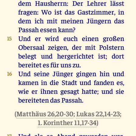
dem
Hausherrn
:
Der
Lehrer
lässt
fragen
:
Wo
ist
das
Gastzimmer,
in
dem
ich
mit
meinen
Jüngern
das
Passah
essen
kann
?
Und
er
wird
euch
einen
großen
15
Obersaal
zeigen
,
der
mit
Polstern
belegt
und
hergerichtet
ist
;
dort
bereitet
es
für
uns
zu
.
Und
seine
Jünger
gingen
hin
und
16
kamen
in
die
Stadt
und
fanden
es
,
wie
er
ihnen
gesagt
hatte
;
und
sie
bereiteten
das
Passah.
(
Matthäus 26,20-30
;
Lukas 22,14-23
;
1. Korinther 11,17-34
)
Und
als
es
Abend
geworden
war
,
17