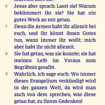
Jesus
aber
sprach
: Lasst
sie
!
Warum
6
bekümmert
ihr
sie
?
Sie
hat
ein
gutes
Werk
an
mir
getan
.
Denn
die
Armen
habt
ihr
allezeit
bei
7
euch
,
und
ihr
könnt
ihnen
Gutes
tun
,
wann
immer
ihr
wollt
;
mich
aber
habt
ihr
nicht
allezeit
.
Sie
hat
getan
,
was
sie
konnte
;
sie
hat
8
meinen
Leib
im
Voraus
zum
Begräbnis
gesalbt
.
Wahrlich
,
ich
sage
euch
:
Wo
immer
9
dieses
Evangelium
verkündigt
wird
in
der
ganzen
Welt
,
da
wird
man
auch
von
dem
sprechen
,
was
diese
getan
hat
,
zu
ihrem
Gedenken
!