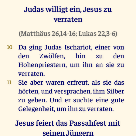
Judas willigt ein, Jesus zu
verraten
(
Matthäus 26,14-16
;
Lukas 22,3-6
)
Da
ging
Judas
Ischariot
,
einer
von
10
den
Zwölfen
,
hin
zu
den
Hohenpriestern
,
um
ihn
an
sie
zu
verraten
.
Sie
aber
waren
erfreut
,
als
sie
das
11
hörten
,
und
versprachen,
ihm
Silber
zu
geben
.
Und
er
suchte
eine
gute
Gelegenheit
,
um
ihn
zu
verraten
.
Jesus feiert das Passahfest mit
seinen Jüngern