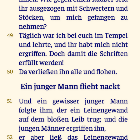
ihr
ausgezogen
mit
Schwertern
und
Stöcken,
um
mich
gefangen
zu
nehmen
?
Täglich
war
ich
bei
euch
im
Tempel
49
und
lehrte
,
und
ihr
habt
mich
nicht
ergriffen
.
Doch
damit
die
Schriften
erfüllt
werden
!
Da
verließen
ihn
alle
und
flohen
.
50
Ein junger Mann flieht nackt
Und
ein
gewisser
junger
Mann
51
folgte
ihm
,
der
ein
Leinengewand
auf
dem
bloßen
Leib
trug
;
und
die
jungen
Männer
ergriffen
ihn
,
er
aber
ließ
das
Leinengewand
52