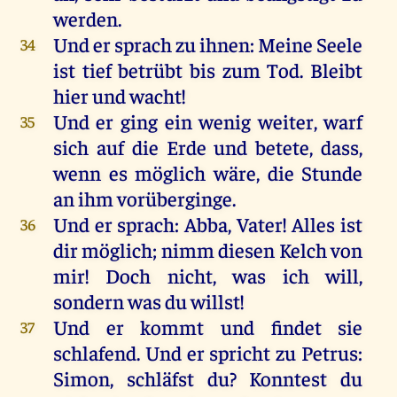
werden
.
Und
er
sprach
zu
ihnen
:
Meine
Seele
34
ist
tief
betrübt
bis
zum
Tod
.
Bleibt
hier
und
wacht
!
Und
er
ging
ein
wenig
weiter
,
warf
35
sich
auf
die
Erde
und
betete
, dass,
wenn
es
möglich
wäre
,
die
Stunde
an
ihm
vorüberginge
.
Und
er
sprach
:
Abba
,
Vater
!
Alles
ist
36
dir
möglich
;
nimm
diesen
Kelch
von
mir
!
Doch
nicht
,
was
ich
will
,
sondern
was
du
willst
!
Und
er
kommt
und
findet
sie
37
schlafend
.
Und
er
spricht
zu
Petrus
:
Simon
,
schläfst
du
?
Konntest
du