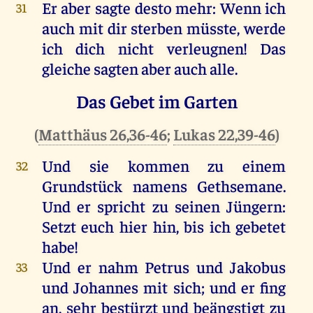
Er
aber
sagte
desto
mehr
:
Wenn
ich
31
auch
mit
dir
sterben
müsste,
werde
ich
dich
nicht
verleugnen
!
Das
gleiche
sagten
aber
auch
alle
.
Das Gebet im Garten
(
Matthäus 26,36-46
;
Lukas 22,39-46
)
Und
sie
kommen
zu
einem
32
Grundstück
namens
Gethsemane
.
Und
er
spricht
zu
seinen
Jüngern
:
Setzt
euch
hier
hin
,
bis
ich
gebetet
habe
!
Und
er
nahm
Petrus
und
Jakobus
33
und
Johannes
mit
sich
;
und
er
fing
an
,
sehr
bestürzt
und
beängstigt
zu