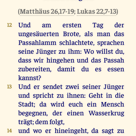
(
Matthäus 26,17-19
;
Lukas 22,7-13
)
Und
am
ersten
Tag
der
12
ungesäuerten
Brote
,
als
man
das
Passahlamm schlachtete,
sprachen
seine
Jünger
zu
ihm
:
Wo
willst
du
,
dass
wir
hingehen
und
das
Passah
zubereiten,
damit
du
es
essen
kannst
?
Und
er
sendet
zwei
seiner
Jünger
13
und
spricht
zu
ihnen
:
Geht
in
die
Stadt
;
da
wird
euch
ein
Mensch
begegnen
,
der
einen
Wasserkrug
trägt
;
dem
folgt
,
und
wo
er
hineingeht
,
da
sagt
zu
14