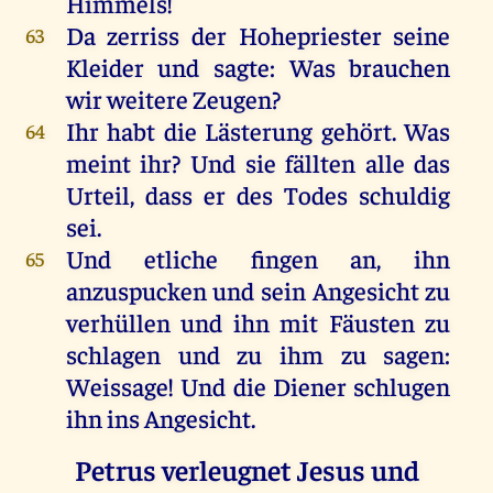
Himmels
!
Da
zerriss
der
Hohepriester
seine
63
Kleider
und
sagte
:
Was
brauchen
wir
weitere
Zeugen
?
Ihr
habt
die
Lästerung
gehört
.
Was
64
meint
ihr
?
Und
sie
fällten
alle
das
Urteil
, dass
er
des
Todes
schuldig
sei
.
Und
etliche
fingen
an
,
ihn
65
anzuspucken
und
sein
Angesicht
zu
verhüllen
und
ihn
mit
Fäusten
zu
schlagen
und
zu
ihm
zu
sagen
:
Weissage
!
Und
die
Diener
schlugen
ihn
ins
Angesicht
.
Petrus verleugnet Jesus und