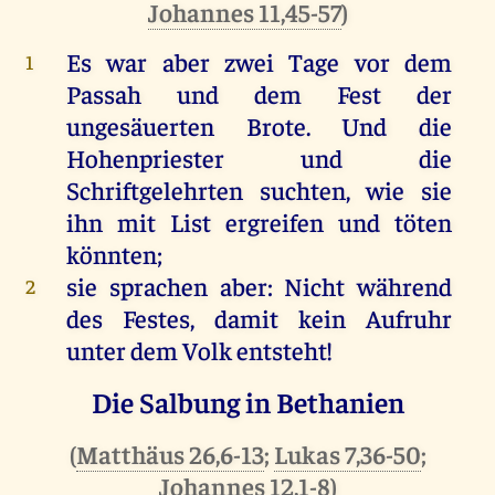
Johannes 11,45-57
)
Es
war
aber
zwei
Tage
vor
dem
1
Passah
und
dem
Fest
der
ungesäuerten
Brote
.
Und
die
Hohenpriester
und
die
Schriftgelehrten
suchten
,
wie
sie
ihn
mit
List
ergreifen
und
töten
könnten
;
sie
sprachen
aber
:
Nicht
während
2
des
Festes
,
damit
kein
Aufruhr
unter
dem
Volk
entsteht!
Die Salbung in Bethanien
(
Matthäus 26,6-13
;
Lukas 7,36-50
;
Johannes 12,1-8
)