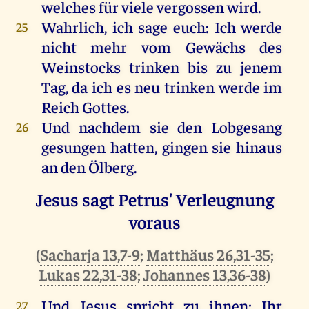
welches
für
viele
vergossen
wird
.
Wahrlich
,
ich
sage
euch
:
Ich
werde
25
nicht
mehr
vom
Gewächs
des
Weinstocks
trinken
bis
zu
jenem
Tag
,
da
ich
es
neu
trinken
werde
im
Reich
Gottes
.
Und
nachdem
sie
den
Lobgesang
26
gesungen
hatten
,
gingen
sie
hinaus
an
den
Ölberg
.
Jesus sagt Petrus' Verleugnung
voraus
(
Sacharja 13,7-9
;
Matthäus 26,31-35
;
Lukas 22,31-38
;
Johannes 13,36-38
)
Und
Jesus
spricht
zu
ihnen
:
Ihr
27