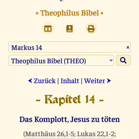
⭑
Theophilus Bibel
⭑
×
Zurück
|
Inhalt
|
Weiter
⮜
⮞
- Kapitel 14 -
Das Komplott, Jesus zu töten
(
Matthäus 26,1-5
;
Lukas 22,1-2
;