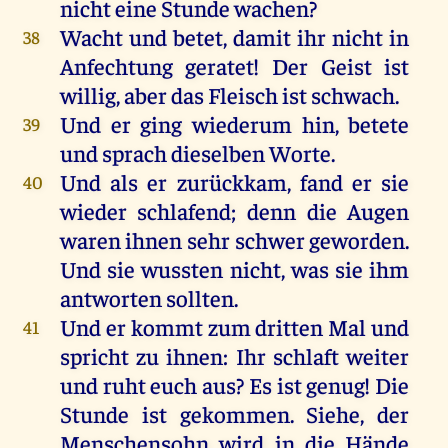
nicht
eine
Stunde
wachen
?
Wacht
und
betet
,
damit
ihr
nicht
in
38
Anfechtung
geratet!
Der
Geist
ist
willig
,
aber
das
Fleisch
ist
schwach
.
Und
er
ging
wiederum
hin
,
betete
39
und
sprach
dieselben
Worte
.
Und
als
er
zurückkam,
fand
er
sie
40
wieder
schlafend
;
denn
die
Augen
waren
ihnen
sehr
schwer
geworden
.
Und
sie
wussten
nicht
,
was
sie
ihm
antworten
sollten
.
Und
er
kommt
zum
dritten
Mal
und
41
spricht
zu
ihnen
:
Ihr
schlaft
weiter
und
ruht
euch
aus
?
Es
ist
genug
!
Die
Stunde
ist
gekommen
.
Siehe
,
der
Menschensohn
wird
in
die
Hände