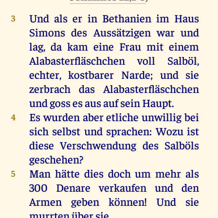
Und
als
er
in
Bethanien
im
Haus
3
Simons
des
Aussätzigen
war
und
lag
,
da
kam
eine
Frau
mit
einem
Alabasterfläschchen
voll
Salböl,
echter, kostbarer
Narde
;
und
sie
zerbrach
das
Alabasterfläschchen
und
goss
es
aus
auf
sein
Haupt
.
Es
wurden
aber
etliche
unwillig
bei
4
sich
selbst
und
sprachen
:
Wozu
ist
diese
Verschwendung
des
Salböls
geschehen
?
Man
hätte
dies
doch
um
mehr
als
5
300 Denare
verkaufen
und
den
Armen
geben
können
!
Und
sie
murrten
über
sie
.