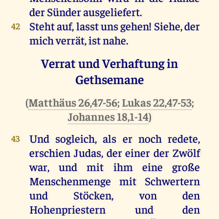
der
Sünder
ausgeliefert.
Steht
auf
, lasst
uns
gehen
!
Siehe
,
der
42
mich
verrät
,
ist
nahe
.
Verrat und Verhaftung in
Gethsemane
(
Matthäus 26,47-56
;
Lukas 22,47-53
;
Johannes 18,1-14
)
Und
sogleich,
als
er
noch
redete
,
43
erschien
Judas
,
der
einer
der
Zwölf
war
,
und
mit
ihm
eine
große
Menschenmenge
mit
Schwertern
und
Stöcken,
von
den
Hohenpriestern
und
den