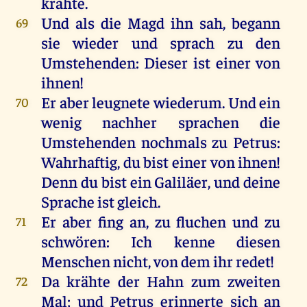
krähte
.
Und
als
die
Magd
ihn
sah
, begann
69
sie
wieder
und
sprach
zu
den
Umstehenden:
Dieser
ist
einer
von
ihnen
!
Er
aber
leugnete
wiederum
.
Und
ein
70
wenig
nachher
sprachen
die
Umstehenden nochmals
zu
Petrus
:
Wahrhaftig
,
du
bist
einer
von
ihnen
!
Denn
du
bist
ein
Galiläer
,
und
deine
Sprache
ist
gleich
.
Er
aber
fing
an
,
zu
fluchen
und
zu
71
schwören
:
Ich
kenne
diesen
Menschen
nicht
,
von
dem
ihr
redet
!
Da
krähte
der
Hahn
zum
zweiten
72
Mal
;
und
Petrus
erinnerte
sich
an