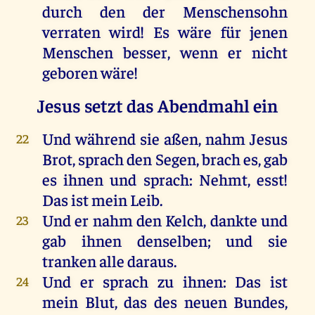
durch
den
der
Menschensohn
verraten
wird
!
Es
wäre
für
jenen
Menschen
besser
,
wenn
er
nicht
geboren
wäre
!
Jesus setzt das Abendmahl ein
Und
während
sie
aßen
,
nahm
Jesus
22
Brot
,
sprach
den
Segen
,
brach
es
,
gab
es
ihnen
und
sprach
:
Nehmt
, esst!
Das
ist
mein
Leib
.
Und
er
nahm
den
Kelch
,
dankte
und
23
gab
ihnen
denselben
;
und
sie
tranken
alle
daraus
.
Und
er
sprach
zu
ihnen
:
Das
ist
24
mein
Blut
,
das
des
neuen
Bundes
,