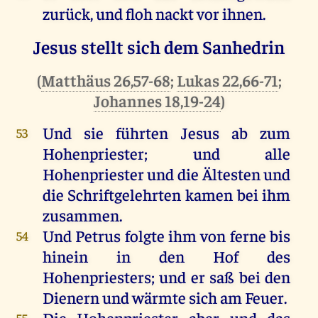
zurück
,
und
floh
nackt
vor
ihnen
.
Jesus stellt sich dem Sanhedrin
(
Matthäus 26,57-68
;
Lukas 22,66-71
;
Johannes 18,19-24
)
Und
sie
führten
Jesus
ab
zum
53
Hohenpriester
;
und
alle
Hohenpriester
und
die
Ältesten
und
die
Schriftgelehrten
kamen
bei
ihm
zusammen
.
Und
Petrus
folgte
ihm
von
ferne
bis
54
hinein
in
den
Hof
des
Hohenpriesters
;
und
er
saß
bei
den
Dienern
und
wärmte
sich
am
Feuer
.
Die
Hohenpriester
aber
und
das
55