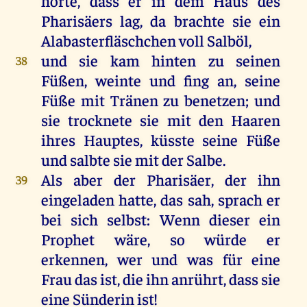
hörte
, dass
er
in
dem
Haus
des
Pharisäers
lag
,
da
brachte
sie
ein
Alabasterfläschchen
voll
Salböl,
und
sie
kam
hinten
zu
seinen
38
Füßen
,
weinte
und
fing
an
,
seine
Füße
mit
Tränen
zu
benetzen;
und
sie
trocknete
sie
mit
den
Haaren
ihres
Hauptes
, küsste
seine
Füße
und
salbte
sie
mit
der
Salbe
.
Als
aber
der
Pharisäer
,
der
ihn
39
eingeladen
hatte
,
das
sah
,
sprach
er
bei
sich
selbst
:
Wenn
dieser
ein
Prophet
wäre
,
so
würde
er
erkennen
,
wer
und
was
für
eine
Frau
das
ist
,
die
ihn
anrührt
, dass
sie
eine
Sünderin
ist
!