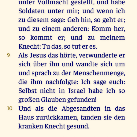
unter
Vollmacht
gestellt
,
und
habe
Soldaten
unter
mir
;
und
wenn
ich
zu
diesem
sage
: Geh
hin
,
so
geht
er
;
und
zu
einem
anderen
:
Komm
her
,
so
kommt
er
;
und
zu
meinem
Knecht
:
Tu
das
,
so
tut
er
es
.
Als
Jesus
das
hörte
,
verwunderte
er
9
sich
über
ihn
und
wandte
sich
um
und
sprach
zu
der
Menschenmenge,
die
ihm
nachfolgte
:
Ich
sage
euch
:
Selbst
nicht
in
Israel
habe
ich
so
großen
Glauben
gefunden
!
Und
als
die
Abgesandten
in
das
10
Haus
zurückkamen,
fanden
sie
den
kranken
Knecht
gesund
.