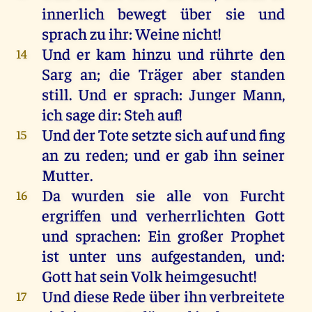
innerlich
bewegt
über
sie
und
sprach
zu
ihr
:
Weine
nicht
!
Und
er
kam
hinzu
und
rührte
den
14
Sarg
an
;
die
Träger
aber
standen
still
.
Und
er
sprach
:
Junger
Mann
,
ich
sage
dir
: Steh
auf
!
Und
der
Tote
setzte
sich
auf
und
fing
15
an
zu
reden
;
und
er
gab
ihn
seiner
Mutter
.
Da
wurden
sie
alle
von
Furcht
16
ergriffen
und
verherrlichten
Gott
und
sprachen
:
Ein
großer
Prophet
ist
unter
uns
aufgestanden
,
und
:
Gott
hat
sein
Volk
heimgesucht
!
Und
diese
Rede
über
ihn
verbreitete
17