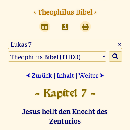
⭑
Theophilus Bibel
⭑
×
Zurück
|
Inhalt
|
Weiter
⮜
⮞
- Kapitel 7 -
Jesus heilt den Knecht des
Zenturios