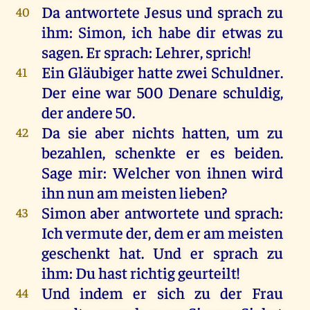
Da
antwortete
Jesus
und
sprach
zu
40
ihm
:
Simon
,
ich
habe
dir
etwas
zu
sagen
.
Er
sprach
:
Lehrer
,
sprich
!
Ein
Gläubiger
hatte
zwei
Schuldner
.
41
Der
eine
war
500 Denare
schuldig
,
der
andere
50.
Da
sie
aber
nichts
hatten
,
um
zu
42
bezahlen
,
schenkte
er
es
beiden
.
Sage
mir
:
Welcher
von
ihnen
wird
ihn
nun
am
meisten
lieben
?
Simon
aber
antwortete
und
sprach
:
43
Ich
vermute
der
,
dem
er
am
meisten
geschenkt
hat
.
Und
er
sprach
zu
ihm
:
Du
hast
richtig
geurteilt
!
Und
indem
er
sich
zu
der
Frau
44