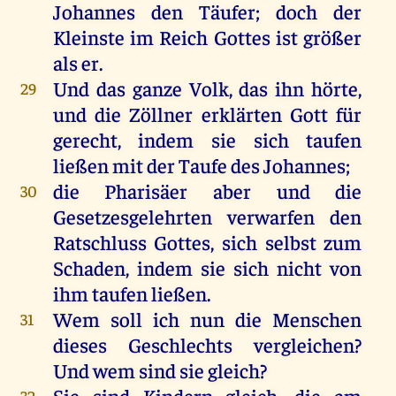
Johannes
den
Täufer
;
doch
der
Kleinste
im
Reich
Gottes
ist
größer
als
er
.
Und
das
ganze
Volk
,
das
ihn
hörte
,
29
und
die
Zöllner
erklärten
Gott
für
gerecht
,
indem
sie
sich
taufen
ließen
mit
der
Taufe
des
Johannes
;
die
Pharisäer
aber
und
die
30
Gesetzesgelehrten verwarfen
den
Ratschluss
Gottes
,
sich
selbst
zum
Schaden
,
indem
sie
sich
nicht
von
ihm
taufen
ließen
.
Wem
soll
ich
nun
die
Menschen
31
dieses
Geschlechts
vergleichen
?
Und
wem
sind
sie
gleich
?
Sie
sind
Kindern
gleich
,
die
am
32