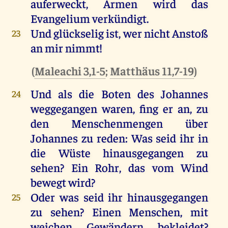
auferweckt
,
Armen
wird
das
Evangelium
verkündigt
.
Und
glückselig
ist
,
wer
nicht
Anstoß
23
an
mir
nimmt
!
(
Maleachi 3,1-5
;
Matthäus 11,7-19
)
Und
als
die
Boten
des
Johannes
24
weggegangen
waren
,
fing
er
an
,
zu
den
Menschenmengen
über
Johannes
zu
reden
:
Was
seid
ihr
in
die
Wüste
hinausgegangen
zu
sehen
?
Ein
Rohr
,
das
vom
Wind
bewegt
wird
?
Oder
was
seid
ihr
hinausgegangen
25
zu
sehen
?
Einen
Menschen
,
mit
weichen
Gewändern
bekleidet
?