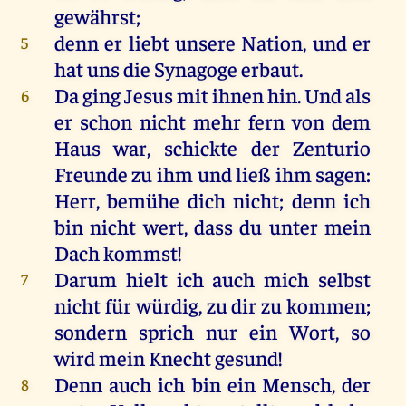
gewährst;
denn
er
liebt
unsere
Nation,
und
er
5
hat
uns
die
Synagoge
erbaut
.
Da
ging
Jesus
mit
ihnen
hin
.
Und
als
6
er
schon
nicht
mehr
fern
von
dem
Haus
war
,
schickte
der
Zenturio
Freunde
zu
ihm
und
ließ
ihm
sagen
:
Herr
,
bemühe
dich
nicht
;
denn
ich
bin
nicht
wert
, dass
du
unter
mein
Dach
kommst
!
Darum
hielt
ich
auch
mich
selbst
7
nicht
für
würdig
,
zu
dir
zu
kommen
;
sondern
sprich
nur
ein
Wort
,
so
wird
mein
Knecht
gesund
!
Denn
auch
ich
bin
ein
Mensch
,
der
8