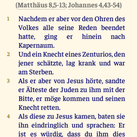
(
Matthäus 8,5-13
;
Johannes 4,43-54
)
Nachdem
er
aber
vor
den
Ohren
des
1
Volkes
alle
seine
Reden
beendet
hatte
,
ging
er
hinein
nach
Kapernaum
.
Und
ein
Knecht
eines
Zenturios,
den
2
jener
schätzte,
lag
krank
und
war
am
Sterben
.
Als
er
aber
von
Jesus
hörte
,
sandte
3
er
Älteste
der
Juden
zu
ihm
mit
der
Bitte
,
er
möge
kommen
und
seinen
Knecht
retten
.
Als
diese
zu
Jesus
kamen
,
baten
sie
4
ihn
eindringlich
und
sprachen
:
Er
ist
es
würdig
, dass
du
ihm
dies