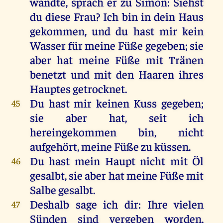
wandte
,
sprach
er
zu
Simon
:
Siehst
du
diese
Frau
?
Ich
bin
in
dein
Haus
gekommen
,
und
du
hast
mir
kein
Wasser
für
meine
Füße
gegeben
;
sie
aber
hat
meine
Füße
mit
Tränen
benetzt
und
mit
den
Haaren
ihres
Hauptes
getrocknet
.
Du
hast
mir
keinen
Kuss
gegeben
;
45
sie
aber
hat
,
seit
ich
hereingekommen
bin
,
nicht
aufgehört
,
meine
Füße
zu
küssen
.
Du
hast
mein
Haupt
nicht
mit
Öl
46
gesalbt
,
sie
aber
hat
meine
Füße
mit
Salbe
gesalbt
.
Deshalb
sage
ich
dir
:
Ihre
vielen
47
Sünden
sind
vergeben
worden
,