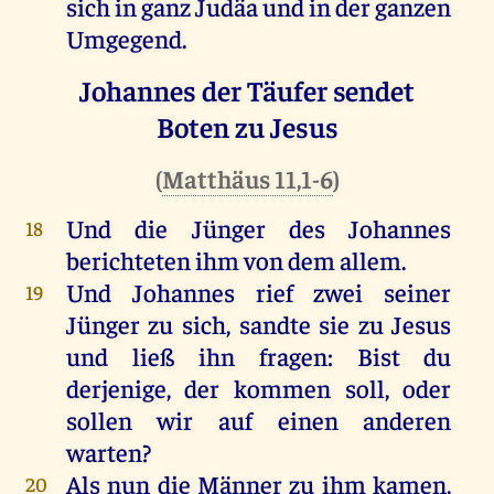
sich
in
ganz
Judäa
und
in
der
ganzen
Umgegend.
Johannes der Täufer sendet
Boten zu Jesus
(
Matthäus 11,1-6
)
Und
die
Jünger
des
Johannes
18
berichteten
ihm
von
dem
allem
.
Und
Johannes
rief
zwei
seiner
19
Jünger
zu
sich
,
sandte
sie
zu
Jesus
und
ließ
ihn
fragen
:
Bist
du
derjenige,
der
kommen
soll
,
oder
sollen
wir
auf
einen
anderen
warten
?
Als
nun
die
Männer
zu
ihm
kamen
,
20