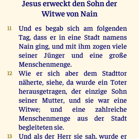
Jesus erweckt den Sohn der
Witwe von Nain
Und
es
begab
sich
am
folgenden
11
Tag
, dass
er
in
eine
Stadt
namens
Nain
ging
,
und
mit
ihm
zogen
viele
seiner
Jünger
und
eine
große
Menschenmenge.
Wie
er
sich
aber
dem
Stadttor
12
näherte,
siehe
,
da
wurde
ein
Toter
herausgetragen,
der
einzige
Sohn
seiner
Mutter
,
und
sie
war
eine
Witwe
;
und
eine
zahlreiche
Menschenmenge
aus
der
Stadt
begleiteten
sie
.
Und
als
der
Herr
sie
sah
,
wurde
er
13