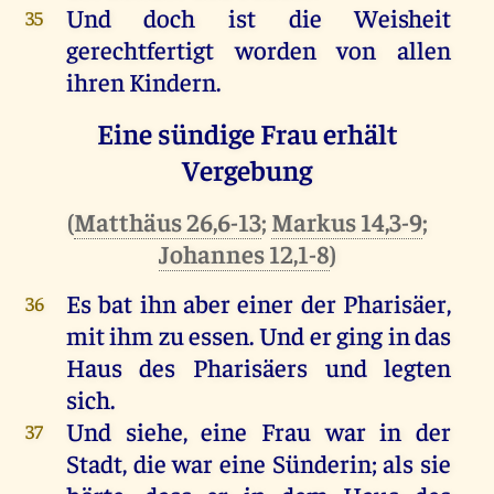
Und
doch
ist
die
Weisheit
35
gerechtfertigt
worden
von
allen
ihren
Kindern
.
Eine sündige Frau erhält
Vergebung
(
Matthäus 26,6-13
;
Markus 14,3-9
;
Johannes 12,1-8
)
Es
bat
ihn
aber
einer
der
Pharisäer
,
36
mit
ihm
zu
essen
.
Und
er
ging
in
das
Haus
des
Pharisäers
und
legten
sich
.
Und
siehe
,
eine
Frau
war
in
der
37
Stadt
,
die
war
eine
Sünderin
;
als
sie