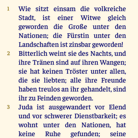
Wie
sitzt
einsam
die
volkreiche
1
Stadt
,
ist
einer
Witwe
gleich
geworden
die
Große
unter
den
Nationen;
die
Fürstin
unter
den
Landschaften
ist
zinsbar
geworden
!
Bitterlich
weint
sie
des
Nachts
,
und
2
ihre
Tränen
sind
auf
ihren
Wangen
;
sie
hat
keinen
Tröster
unter
allen
,
die
sie
liebten;
alle
ihre
Freunde
haben
treulos
an
ihr
gehandelt
,
sind
ihr
zu
Feinden
geworden
.
Juda
ist
ausgewandert
vor
Elend
3
und
vor
schwerer
Dienstbarkeit
;
es
wohnt
unter
den
Nationen,
hat
keine
Ruhe
gefunden
;
seine