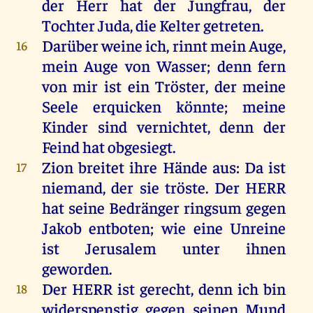
der
Herr
hat
der
Jungfrau
,
der
Tochter
Juda
,
die
Kelter
getreten
.
Darüber
weine
ich
, rinnt
mein
Auge
,
16
mein
Auge
von
Wasser
;
denn
fern
von
mir
ist
ein
Tröster
,
der
meine
Seele
erquicken
könnte
;
meine
Kinder
sind
vernichtet,
denn
der
Feind
hat
obgesiegt.
Zion
breitet
ihre
Hände
aus
:
Da
ist
17
niemand
,
der
sie
tröste
.
Der
HERR
hat
seine
Bedränger
ringsum
gegen
Jakob
entboten
;
wie
eine
Unreine
ist
Jerusalem
unter
ihnen
geworden
.
Der
HERR
ist
gerecht
,
denn
ich
bin
18
widerspenstig
gegen
seinen
Mund