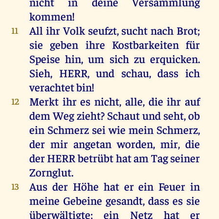
nicht
in
deine
Versammlung
kommen
!
All
ihr
Volk
seufzt
,
sucht
nach
Brot
;
11
sie
geben
ihre
Kostbarkeiten
für
Speise
hin
,
um
sich
zu
erquicken
.
Sieh
,
HERR
,
und
schau
, dass
ich
verachtet
bin
!
Merkt
ihr
es
nicht
,
alle
,
die
ihr
auf
12
dem
Weg
zieht
?
Schaut
und
seht
,
ob
ein
Schmerz
sei
wie
mein
Schmerz
,
der
mir
angetan
worden
,
mir
,
die
der
HERR
betrübt
hat
am
Tag
seiner
Zornglut.
Aus
der
Höhe
hat
er
ein
Feuer
in
13
meine
Gebeine
gesandt
, dass
es
sie
überwältigte
;
ein
Netz
hat
er