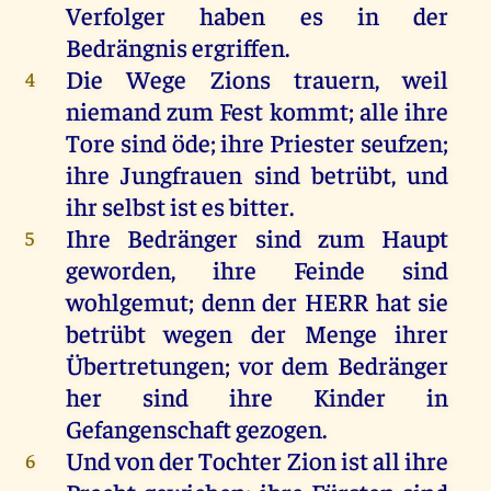
Verfolger
haben
es
in
der
Bedrängnis
ergriffen
.
Die
Wege
Zions
trauern
,
weil
4
niemand
zum
Fest
kommt
;
alle
ihre
Tore
sind
öde
;
ihre
Priester
seufzen
;
ihre
Jungfrauen
sind
betrübt
,
und
ihr
selbst
ist
es
bitter
.
Ihre
Bedränger
sind
zum
Haupt
5
geworden
,
ihre
Feinde
sind
wohlgemut;
denn
der
HERR
hat
sie
betrübt
wegen
der
Menge
ihrer
Übertretungen
;
vor
dem
Bedränger
her
sind
ihre
Kinder
in
Gefangenschaft
gezogen
.
Und
von
der
Tochter
Zion
ist
all
ihre
6