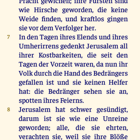
Pracht
gewichen
;
ihre
Fürsten
sind
wie
Hirsche
geworden
,
die
keine
Weide
finden
,
und
kraftlos
gingen
sie
vor
dem
Verfolger
her
.
In
den
Tagen
ihres
Elends
und
ihres
7
Umherirrens
gedenkt
Jerusalem
all
ihrer
Kostbarkeiten,
die
seit
den
Tagen
der
Vorzeit
waren
,
da
nun
ihr
Volk
durch
die
Hand
des
Bedrängers
gefallen
ist
und
sie
keinen
Helfer
hat
:
die
Bedränger
sehen
sie
an
,
spotten
ihres
Feierns.
Jerusalem
hat
schwer
gesündigt
,
8
darum
ist
sie
wie
eine
Unreine
geworden
;
alle
,
die
sie
ehrten
,
verachten
sie
,
weil
sie
ihre
Blöße