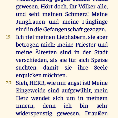
gewesen
.
Hört
doch
,
ihr
Völker
alle
,
und
seht
meinen
Schmerz
!
Meine
Jungfrauen
und
meine
Jünglinge
sind
in
die
Gefangenschaft
gezogen
.
Ich
rief
meinen
Liebhabern,
sie
aber
19
betrogen
mich
;
meine
Priester
und
meine
Ältesten
sind
in
der
Stadt
verschieden
,
als
sie
für
sich
Speise
suchten
,
damit
sie
ihre
Seele
erquicken
möchten
.
Sieh
,
HERR
,
wie
mir
angst
ist
!
Meine
20
Eingeweide
sind
aufgewühlt,
mein
Herz
wendet
sich
um
in
meinem
Innern
,
denn
ich
bin
sehr
widerspenstig
gewesen
.
Draußen