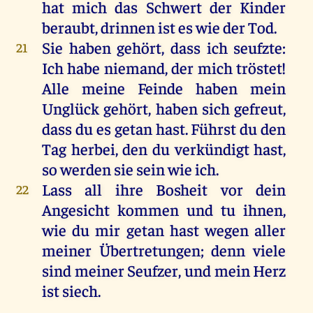
hat
mich
das
Schwert
der
Kinder
beraubt
,
drinnen
ist
es
wie
der
Tod
.
Sie
haben
gehört
, dass
ich
seufzte:
21
Ich
habe
niemand
,
der
mich
tröstet
!
Alle
meine
Feinde
haben
mein
Unglück
gehört
,
haben
sich
gefreut
,
dass
du
es
getan
hast
.
Führst
du
den
Tag
herbei
,
den
du
verkündigt
hast
,
so
werden
sie
sein
wie
ich
.
Lass
all
ihre
Bosheit
vor
dein
22
Angesicht
kommen
und
tu
ihnen
,
wie
du
mir
getan
hast
wegen
aller
meiner
Übertretungen
;
denn
viele
sind
meiner
Seufzer,
und
mein
Herz
ist
siech.