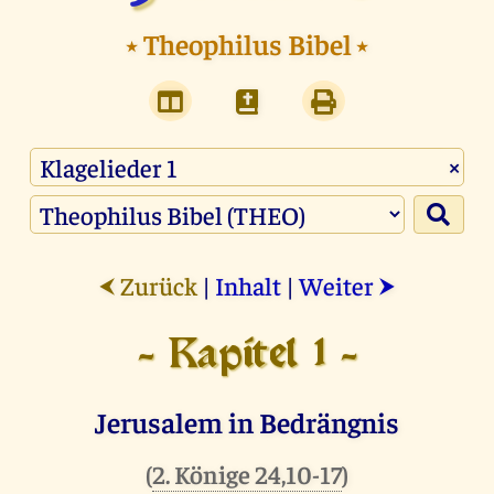
⭑
Theophilus Bibel
⭑
×
Zurück
|
Inhalt
|
Weiter
⮜
⮞
- Kapitel 1 -
Jerusalem in Bedrängnis
(
2. Könige 24,10-17
)