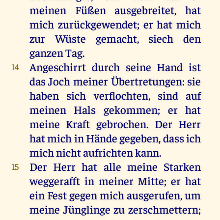
meinen
Füßen
ausgebreitet
,
hat
mich
zurückgewendet;
er
hat
mich
zur
Wüste
gemacht
, siech
den
ganzen
Tag
.
Angeschirrt
durch
seine
Hand
ist
14
das
Joch
meiner
Übertretungen
:
sie
haben
sich
verflochten,
sind
auf
meinen
Hals
gekommen
;
er
hat
meine
Kraft
gebrochen
.
Der
Herr
hat
mich
in
Hände
gegeben
, dass
ich
mich
nicht
aufrichten
kann
.
Der
Herr
hat
alle
meine
Starken
15
weggerafft
in
meiner
Mitte
;
er
hat
ein
Fest
gegen
mich
ausgerufen
,
um
meine
Jünglinge
zu
zerschmettern
;