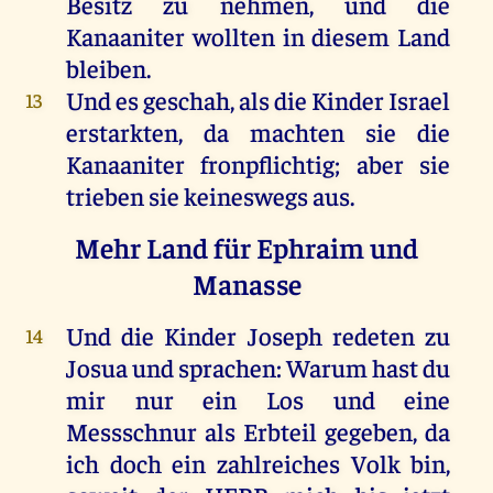
Besitz
zu
nehmen
,
und
die
Kanaaniter
wollten
in
diesem
Land
bleiben
.
Und
es
geschah
,
als
die
Kinder
Israel
13
erstarkten,
da
machten
sie
die
Kanaaniter
fronpflichtig;
aber
sie
trieben
sie
keineswegs
aus
.
Mehr Land für Ephraim und
Manasse
Und
die
Kinder
Joseph
redeten
zu
14
Josua
und
sprachen
:
Warum
hast
du
mir
nur
ein
Los
und
eine
Messschnur
als
Erbteil
gegeben
,
da
ich
doch
ein
zahlreiches
Volk
bin
,