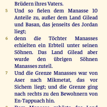
Brüdern
ihres
Vaters
.
Und
so
fielen
dem
Manasse
10
5
Anteile
zu
,
außer
dem
Land
Gilead
und
Basan
,
das
jenseits
des
Jordan
liegt
;
denn
die
Töchter
Manasses
6
erhielten
ein
Erbteil
unter
seinen
Söhnen
.
Das
Land
Gilead
aber
wurde
den
übrigen
Söhnen
Manasses
zuteil
.
Und
die
Grenze
Manasses
war
von
7
Aser
nach
Mikmetat,
das
vor
Sichem
liegt
;
und
die
Grenze
ging
nach
rechts
zu
den
Bewohnern
von
En-Tappuach
hin
.