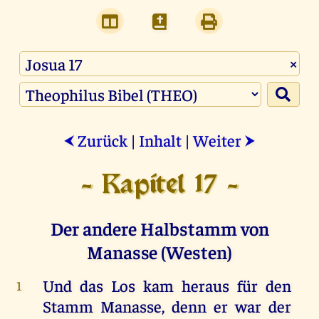
×
Zurück
|
Inhalt
|
Weiter
⮜
⮞
- Kapitel 17 -
Der andere Halbstamm von
Manasse (Westen)
Und
das
Los
kam
heraus
für
den
1
Stamm
Manasse
,
denn
er
war
der