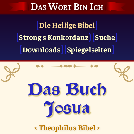
Das Wort Bin Ich
Die Heilige Bibel
Strong's Konkordanz
Suche
Downloads
Spiegelseiten
Das Buch
Josua
⭑
Theophilus Bibel
⭑