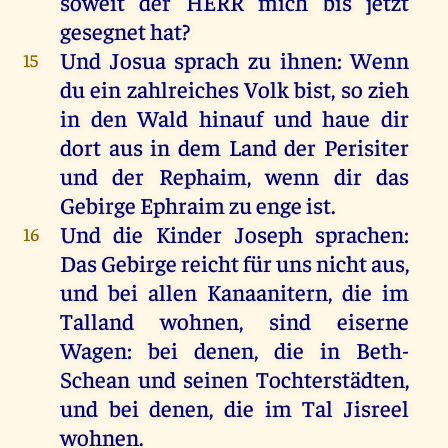
soweit
der
HERR
mich
bis
jetzt
gesegnet
hat
?
Und
Josua
sprach
zu
ihnen
:
Wenn
15
du
ein
zahlreiches
Volk
bist
,
so
zieh
in
den
Wald
hinauf
und
haue
dir
dort
aus
in
dem
Land
der
Perisiter
und
der
Rephaim
,
wenn
dir
das
Gebirge
Ephraim
zu
enge
ist
.
Und
die
Kinder
Joseph
sprachen
:
16
Das
Gebirge
reicht
für
uns
nicht
aus
,
und
bei
allen
Kanaanitern
,
die
im
Talland
wohnen
,
sind
eiserne
Wagen
:
bei
denen
,
die
in
Beth-
Schean
und
seinen
Tochterstädten,
und
bei
denen
,
die
im
Tal
Jisreel
wohnen
.