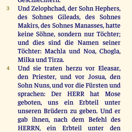
Und
Zelophchad,
der
Sohn
Hephers
,
3
des
Sohnes
Gileads
,
des
Sohnes
Makirs,
des
Sohnes
Manasses
,
hatte
keine
Söhne
,
sondern
nur
Töchter
;
und
dies
sind
die
Namen
seiner
Töchter
: Machla
und
Noa
, Chogla,
Milka
und
Tirza.
Und
sie
traten
herzu
vor
Eleasar
,
4
den
Priester
,
und
vor
Josua
,
den
Sohn
Nuns
,
und
vor
die
Fürsten
und
sprachen
:
Der
HERR
hat
Mose
geboten
,
uns
ein
Erbteil
unter
unseren
Brüdern
zu
geben
.
Und
er
gab
ihnen
,
nach
dem
Befehl
des
HERRN
,
ein
Erbteil
unter
den