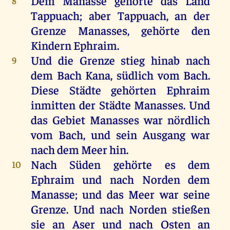
Dem
Manasse
gehörte
das
Land
8
Tappuach;
aber
Tappuach,
an
der
Grenze
Manasses
,
gehörte
den
Kindern
Ephraim
.
Und
die
Grenze
stieg
hinab
nach
9
dem
Bach
Kana
, südlich
vom
Bach
.
Diese
Städte
gehörten
Ephraim
inmitten
der
Städte
Manasses
.
Und
das
Gebiet
Manasses
war
nördlich
vom
Bach
,
und
sein
Ausgang
war
nach
dem
Meer
hin
.
Nach
Süden
gehörte
es
dem
10
Ephraim
und
nach
Norden
dem
Manasse
;
und
das
Meer
war
seine
Grenze
.
Und
nach
Norden
stießen
sie
an
Aser
und
nach
Osten
an