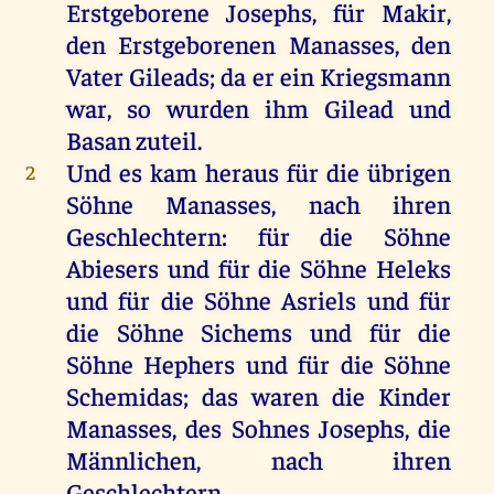
Erstgeborene
Josephs
,
für
Makir,
den
Erstgeborenen
Manasses
,
den
Vater
Gileads
;
da
er
ein
Kriegsmann
war
,
so
wurden
ihm
Gilead
und
Basan
zuteil
.
Und
es
kam
heraus
für
die
übrigen
2
Söhne
Manasses
,
nach
ihren
Geschlechtern
:
für
die
Söhne
Abiesers
und
für
die
Söhne
Heleks
und
für
die
Söhne
Asriels
und
für
die
Söhne
Sichems
und
für
die
Söhne
Hephers
und
für
die
Söhne
Schemidas;
das
waren
die
Kinder
Manasses
,
des
Sohnes
Josephs
,
die
Männlichen,
nach
ihren
Geschlechtern
.