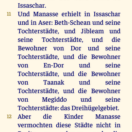
Issaschar.
Und
Manasse
erhielt
in
Issaschar
11
und
in
Aser: Beth-Schean
und
seine
Tochterstädte,
und
Jibleam
und
seine
Tochterstädte,
und
die
Bewohner
von
Dor
und
seine
Tochterstädte,
und
die
Bewohner
von
En-Dor
und
seine
Tochterstädte,
und
die
Bewohner
von
Taanak
und
seine
Tochterstädte,
und
die
Bewohner
von
Megiddo
und
seine
Tochterstädte:
das
Dreihügelgebiet.
Aber
die
Kinder
Manasse
12
vermochten
diese
Städte
nicht
in