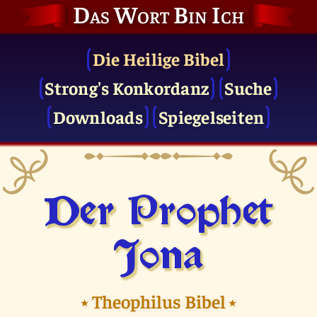
Das Wort Bin Ich
Die Heilige Bibel
Strong's Konkordanz
Suche
Downloads
Spiegelseiten
Der Prophet
Jona
⭑
Theophilus Bibel
⭑