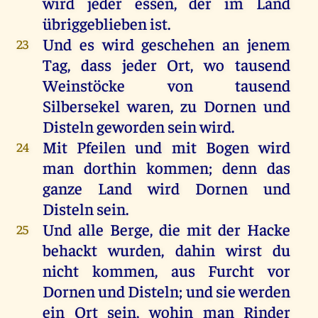
wird
jeder
essen
,
der
im
Land
übriggeblieben
ist
.
Und
es
wird
geschehen
an
jenem
23
Tag
, dass
jeder
Ort
,
wo
tausend
Weinstöcke
von
tausend
Silbersekel
waren
,
zu
Dornen
und
Disteln
geworden
sein
wird
.
Mit
Pfeilen
und
mit
Bogen
wird
24
man
dorthin
kommen
;
denn
das
ganze
Land
wird
Dornen
und
Disteln
sein
.
Und
alle
Berge
,
die
mit
der
Hacke
25
behackt
wurden
,
dahin
wirst
du
nicht
kommen
,
aus
Furcht
vor
Dornen
und
Disteln
;
und
sie
werden
ein
Ort
sein
,
wohin
man
Rinder