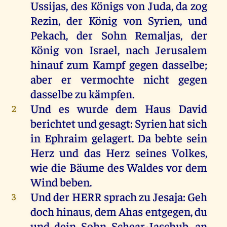
Ussijas,
des
Königs
von
Juda
,
da
zog
Rezin
,
der
König
von
Syrien
,
und
Pekach,
der
Sohn
Remaljas
,
der
König
von
Israel
,
nach
Jerusalem
hinauf
zum
Kampf
gegen
dasselbe
;
aber
er
vermochte
nicht
gegen
dasselbe
zu
kämpfen.
Und
es
wurde
dem
Haus
David
2
berichtet
und
gesagt
:
Syrien
hat
sich
in
Ephraim
gelagert
.
Da
bebte
sein
Herz
und
das
Herz
seines
Volkes
,
wie
die
Bäume
des
Waldes
vor
dem
Wind
beben
.
Und
der
HERR
sprach
zu
Jesaja
:
Geh
3
doch
hinaus
,
dem
Ahas
entgegen
,
du
und
dein
Sohn
Schear-Jaschub,
an