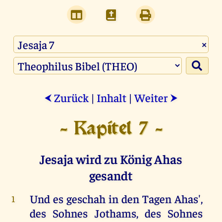
×
Zurück
|
Inhalt
|
Weiter
⮜
⮞
- Kapitel 7 -
Jesaja wird zu König Ahas
gesandt
Und
es
geschah
in
den
Tagen
Ahas',
1
des
Sohnes
Jothams
,
des
Sohnes