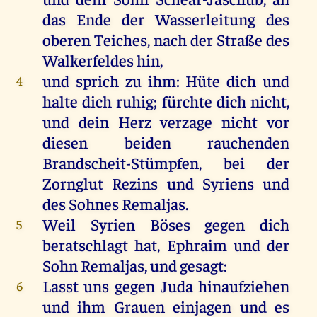
das
Ende
der
Wasserleitung
des
oberen
Teiches
,
nach
der
Straße
des
Walkerfeldes
hin
,
und
sprich
zu
ihm
:
Hüte
dich
und
4
halte
dich
ruhig
;
fürchte
dich
nicht
,
und
dein
Herz
verzage
nicht
vor
diesen
beiden
rauchenden
Brandscheit-Stümpfen,
bei
der
Zornglut
Rezins
und
Syriens
und
des
Sohnes
Remaljas
.
Weil
Syrien
Böses
gegen
dich
5
beratschlagt
hat
,
Ephraim
und
der
Sohn
Remaljas
,
und
gesagt
:
Lasst
uns
gegen
Juda
hinaufziehen
6
und
ihm
Grauen
einjagen
und
es