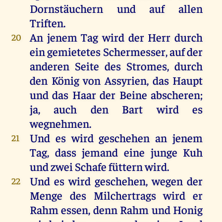
Dornstäuchern
und
auf
allen
Triften
.
An
jenem
Tag
wird
der
Herr
durch
20
ein
gemietetes
Schermesser
,
auf
der
anderen
Seite
des
Stromes
,
durch
den
König
von
Assyrien
,
das
Haupt
und
das
Haar
der
Beine
abscheren
;
ja
,
auch
den
Bart
wird
es
wegnehmen
.
Und
es
wird
geschehen
an
jenem
21
Tag
, dass
jemand
eine
junge
Kuh
und
zwei
Schafe
füttern
wird
.
Und
es
wird
geschehen
,
wegen
der
22
Menge
des
Milchertrags
wird
er
Rahm
essen
,
denn
Rahm
und
Honig