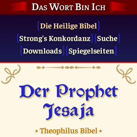
Das Wort Bin Ich
Die Heilige Bibel
Strong's Konkordanz
Suche
Downloads
Spiegelseiten
Der Prophet
Jesaja
⭑
Theophilus Bibel
⭑