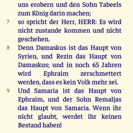
uns
erobern
und
den
Sohn
Tabeels
zum
König
darin
machen
;
so
spricht
der
Herr
,
HERR
:
Es
wird
7
nicht
zustande
kommen
und
nicht
geschehen
.
Denn
Damaskus
ist
das
Haupt
von
8
Syrien
,
und
Rezin
das
Haupt
von
Damaskus
;
und
in
noch
65
Jahren
wird
Ephraim
zerschmettert
werden
, dass
es
kein
Volk
mehr
sei
.
Und
Samaria
ist
das
Haupt
von
9
Ephraim
,
und
der
Sohn
Remaljas
das
Haupt
von
Samaria
.
Wenn
ihr
nicht
glaubt
,
werdet
ihr
keinen
Bestand
haben
!