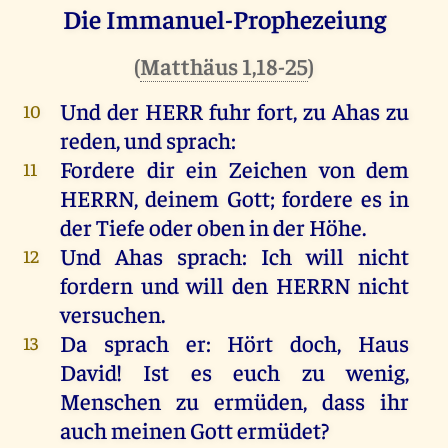
Die Immanuel-Prophezeiung
(
Matthäus 1,18-25
)
Und
der
HERR
fuhr
fort
,
zu
Ahas
zu
10
reden
,
und
sprach
:
Fordere
dir
ein
Zeichen
von
dem
11
HERRN
,
deinem
Gott
;
fordere
es
in
der
Tiefe
oder
oben
in
der
Höhe
.
Und
Ahas
sprach
:
Ich
will
nicht
12
fordern
und
will
den
HERRN
nicht
versuchen
.
Da
sprach
er
:
Hört
doch
,
Haus
13
David
!
Ist
es
euch
zu
wenig
,
Menschen
zu
ermüden, dass
ihr
auch
meinen
Gott
ermüdet?