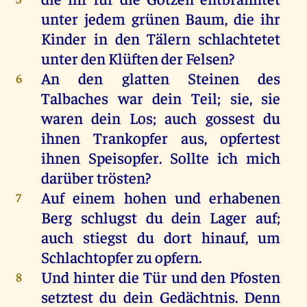
unter
jedem
grünen
Baum
,
die
ihr
Kinder
in
den
Tälern
schlachtetet
unter
den
Klüften
der
Felsen
?
An
den
glatten
Steinen
des
6
Talbaches
war
dein
Teil
;
sie
,
sie
waren
dein
Los
;
auch
gossest
du
ihnen
Trankopfer
aus
,
opfertest
ihnen
Speisopfer
.
Sollte
ich
mich
darüber
trösten
?
Auf
einem
hohen
und
erhabenen
7
Berg
schlugst
du
dein
Lager
auf
;
auch
stiegst
du
dort
hinauf
,
um
Schlachtopfer
zu
opfern
.
Und
hinter
die
Tür
und
den
Pfosten
8
setztest
du
dein
Gedächtnis
.
Denn