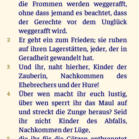
die
Frommen
werden
weggerafft
,
ohne
dass
jemand
es
beachtet, dass
der
Gerechte
vor
dem
Unglück
weggerafft
wird
.
Er
geht
ein
zum
Frieden
;
sie
ruhen
2
auf
ihren
Lagerstätten,
jeder
,
der
in
Geradheit
gewandelt
hat
.
Und
ihr
,
naht
hierher
,
Kinder
der
3
Zauberin,
Nachkommen
des
Ehebrechers
und
der
Hure
!
Über
wen
macht
ihr
euch
lustig
,
4
über
wen
sperrt
ihr
das
Maul
auf
und
streckt
die
Zunge
heraus
?
Seid
ihr
nicht
Kinder
des
Abfalls,
Nachkommen
der
Lüge
,
die
ihr
für
die
Götzen
entbranntet
5