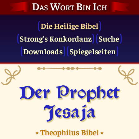
Das Wort Bin Ich
Die Heilige Bibel
Strong's Konkordanz
Suche
Downloads
Spiegelseiten
Der Prophet
Jesaja
⭑
Theophilus Bibel
⭑