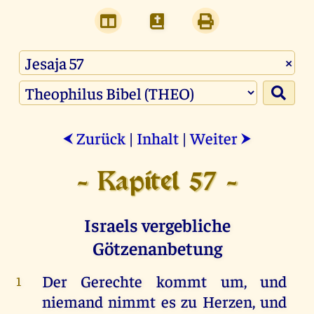
×
Zurück
|
Inhalt
|
Weiter
⮜
⮞
- Kapitel 57 -
Israels vergebliche
Götzenanbetung
Der
Gerechte
kommt
um
,
und
1
niemand
nimmt
es
zu
Herzen
,
und