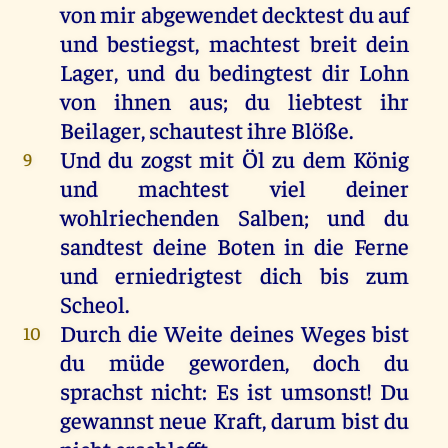
von
mir
abgewendet
decktest
du
auf
und
bestiegst,
machtest
breit
dein
Lager
,
und
du
bedingtest
dir
Lohn
von
ihnen
aus
;
du
liebtest
ihr
Beilager, schautest
ihre
Blöße
.
Und
du
zogst
mit
Öl
zu
dem
König
9
und
machtest
viel
deiner
wohlriechenden
Salben
;
und
du
sandtest
deine
Boten
in
die
Ferne
und
erniedrigtest
dich
bis
zum
Scheol.
Durch
die
Weite
deines
Weges
bist
10
du
müde
geworden
,
doch
du
sprachst
nicht
:
Es
ist
umsonst
!
Du
gewannst
neue
Kraft
,
darum
bist
du