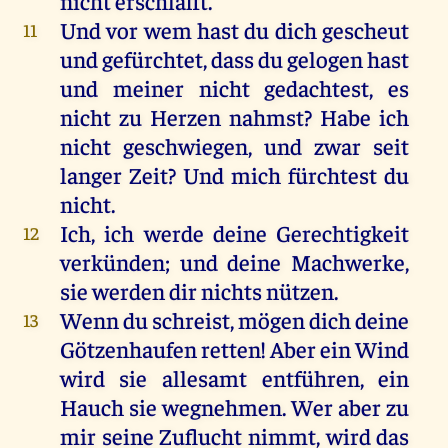
nicht
erschlafft.
Und
vor
wem
hast
du
dich
gescheut
11
und
gefürchtet
, dass
du
gelogen
hast
und
meiner
nicht
gedachtest
,
es
nicht
zu
Herzen
nahmst
?
Habe
ich
nicht
geschwiegen,
und
zwar
seit
langer
Zeit
?
Und
mich
fürchtest
du
nicht
.
Ich
,
ich
werde
deine
Gerechtigkeit
12
verkünden;
und
deine
Machwerke
,
sie
werden
dir
nichts
nützen
.
Wenn
du
schreist
,
mögen
dich
deine
13
Götzenhaufen
retten
!
Aber
ein
Wind
wird
sie
allesamt
entführen
,
ein
Hauch
sie
wegnehmen
.
Wer
aber
zu
mir
seine
Zuflucht
nimmt
,
wird
das