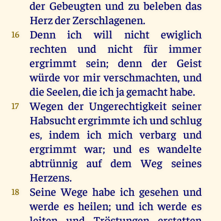
der
Gebeugten
und
zu
beleben
das
Herz
der
Zerschlagenen
.
Denn
ich
will
nicht
ewiglich
16
rechten
und
nicht
für
immer
ergrimmt
sein
;
denn
der
Geist
würde
vor
mir
verschmachten
,
und
die
Seelen
,
die
ich
ja
gemacht
habe
.
Wegen
der
Ungerechtigkeit
seiner
17
Habsucht
ergrimmte
ich
und
schlug
es
,
indem
ich
mich
verbarg
und
ergrimmt
war
;
und
es
wandelte
abtrünnig
auf
dem
Weg
seines
Herzens
.
Seine
Wege
habe
ich
gesehen
und
18
werde
es
heilen
;
und
ich
werde
es
leiten
und
Tröstungen
erstatten