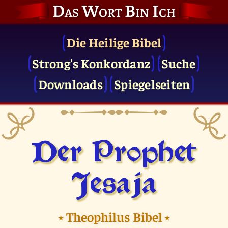
Das Wort Bin Ich
Die Heilige Bibel
Strong's Konkordanz
Suche
Downloads
Spiegelseiten
Der Prophet
Jesaja
⭑
Theophilus Bibel
⭑