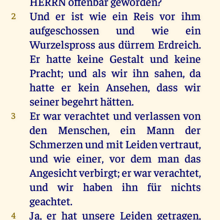
HERRN
offenbar
geworden
?
Und
er
ist
wie
ein
Reis
vor
ihm
2
aufgeschossen
und
wie
ein
Wurzelspross
aus
dürrem
Erdreich
.
Er
hatte
keine
Gestalt
und
keine
Pracht
;
und
als
wir
ihn
sahen
,
da
hatte
er
kein
Ansehen
, dass
wir
seiner
begehrt
hätten
.
Er
war
verachtet
und
verlassen
von
3
den
Menschen
,
ein
Mann
der
Schmerzen
und
mit
Leiden
vertraut
,
und
wie
einer
,
vor
dem
man
das
Angesicht
verbirgt
;
er
war
verachtet
,
und
wir
haben
ihn
für
nichts
geachtet
.
Ja
,
er
hat
unsere
Leiden
getragen
,
4