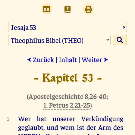
×
Zurück
|
Inhalt
|
Weiter
⮜
⮞
- Kapitel 53 -
(
Apostelgeschichte 8,26-40
;
1. Petrus 2,21-25
)
Wer
hat
unserer
Verkündigung
1
geglaubt
,
und
wem
ist
der
Arm
des