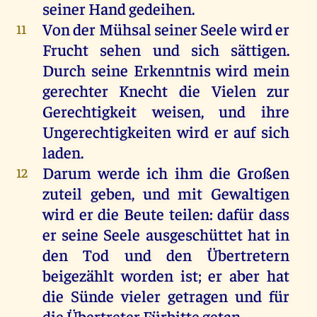
seiner
Hand
gedeihen
.
Von
der
Mühsal
seiner
Seele
wird
er
11
Frucht
sehen
und
sich
sättigen
.
Durch
seine
Erkenntnis
wird
mein
gerechter
Knecht
die
Vielen
zur
Gerechtigkeit
weisen
,
und
ihre
Ungerechtigkeiten
wird
er
auf
sich
laden
.
Darum
werde
ich
ihm
die
Großen
12
zuteil
geben
,
und
mit
Gewaltigen
wird
er
die
Beute
teilen
:
dafür
dass
er
seine
Seele
ausgeschüttet
hat
in
den
Tod
und
den
Übertretern
beigezählt
worden
ist
;
er
aber
hat
die
Sünde
vieler
getragen
und
für
die
Übertreter
Fürbitte
getan
.