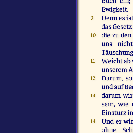
Buch
ein
Ewigkeit
.
Denn
es
is
9
das
Gesetz
die
zu
den
10
uns
nicht
Täuschung
Weicht
ab
11
unserem
A
Darum
,
so
12
und
auf
Be
darum
wi
13
sein
,
wie
Einsturz
i
Und
er
wi
14
ohne
Sch