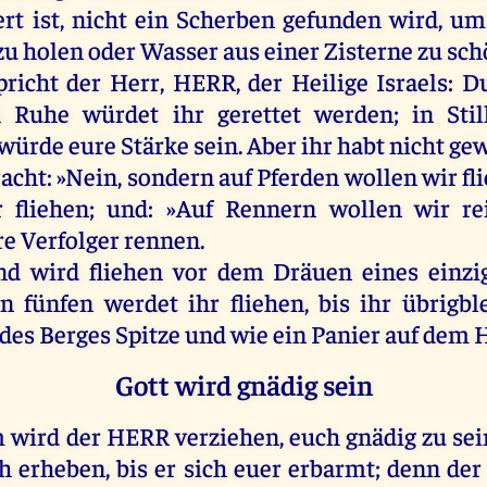
ert
ist
,
nicht
ein
Scherben
gefunden
wird
,
um
zu
holen
oder
Wasser
aus
einer
Zisterne
zu
sch
pricht
der
Herr
,
HERR
,
der
Heilige
Israels
:
D
h
Ruhe
würdet
ihr
gerettet
werden
;
in
Stil
würde
eure
Stärke
sein
.
Aber
ihr
habt
nicht
gew
racht
: »
Nein
,
sondern
auf
Pferden
wollen
wir
fl
r
fliehen
;
und
: »
Auf
Rennern
wollen
wir
re
re
Verfolger
rennen
.
nd
wird
fliehen
vor
dem
Dräuen
eines
einzi
on
fünfen
werdet
ihr
fliehen
,
bis
ihr
übrigbl
des
Berges
Spitze
und
wie
ein
Panier
auf
dem
Gott wird gnädig sein
m
wird
der
HERR
verziehen
,
euch
gnädig
zu
sei
ch
erheben
,
bis
er
sich
euer
erbarmt
;
denn
der