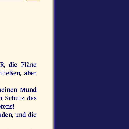
R
,
die
Pläne
hließen
,
aber
einen
Mund
n
Schutz
des
tens
!
rden
,
und
die