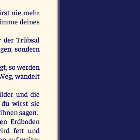
irst
nie
mehr
timme
deines
r
der
Trübsal
rgen
,
sondern
gt,
so
werden
Weg
,
wandelt
ilder
und
die
;
du
wirst
sie
ihnen
sagen
.
en
Erdboden
ird
fett
und
en
auf
weiter