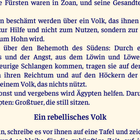
e
Fürsten
waren
in
Zoan
,
und
seine
Gesandt
en
beschämt
werden
über
ein
Volk
,
das
ihnen
zur
Hilfe
und
nicht
zum
Nutzen
,
sondern
zur
zum
Hohn
wird
.
h
über
den
Behemoth
des
Südens:
Durch
s
und
der
Angst
,
aus
dem
Löwin
und
Löwe
feurige
Schlangen
kommen
,
tragen
sie
auf
de
n
ihren
Reichtum
und
auf
den
Höckern
der
einem
Volk
,
das
nichts
nützt
.
onst
und
vergebens
wird
Ägypten
helfen
.
Dar
pten
: Großtuer,
die
still
sitzen
.
Ein rebellisches Volk
in
,
schreibe
es
vor
ihnen
auf
eine
Tafel
und
zei