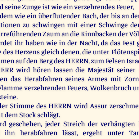
d
seine
Zunge
ist
wie
ein
verzehrendes
Feuer
,
dem
wie
ein
überflutender
Bach
,
der
bis
an
de
tionen
zu
schwingen
mit
einer
Schwinge
de
irreführenden
Zaum
an
die
Kinnbacken
der
Vö
rdet
ihr
haben
wie
in
der
Nacht
,
da
das
Fest
e
des
Herzens
gleich
denen
,
die
unter
Flötensp
mmen
auf
den
Berg
des
HERRN
,
zum
Felsen
Isra
ERR
wird
hören
lassen
die
Majestät
seiner
sen
das
Herabfahren
seines
Armes
mit
Zorn
Flamme
verzehrenden
Feuers
, Wolkenbruch
u
steine
.
der
Stimme
des
HERRN
wird
Assur
zerschme
t
dem
Stock
schlägt
.
rd
geschehen
,
jeder
Streich
der
verhängten
ihn
herabfahren
lässt,
ergeht
unter
Tam