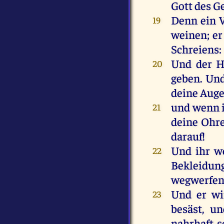
Gott
des
Ge
Denn
ein
19
weinen
;
er
Schreiens
:
Und
der
H
20
geben
.
Un
deine
Aug
und
wenn
21
deine
Ohr
darauf
!
Und
ihr
w
22
Bekleidu
wegwerfe
Und
er
wi
23
besäst,
un
nahrhaft
s