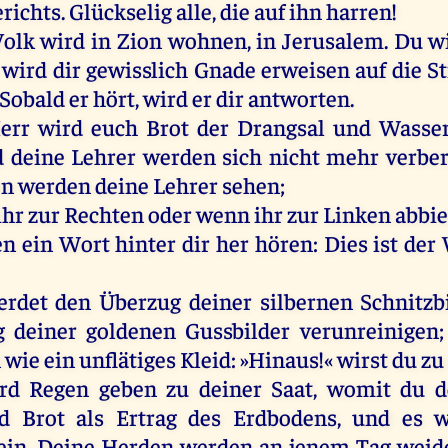
richts
.
Glückselig
alle
,
die
auf
ihn
harren
!
Volk
wird
in
Zion
wohnen
,
in
Jerusalem
.
Du
w
wird
dir
gewisslich
Gnade
erweisen
auf
die
S
Sobald
er
hört
,
wird
er
dir
antworten
.
err
wird
euch
Brot
der
Drangsal
und
Wasse
d
deine
Lehrer
werden
sich
nicht
mehr
verbe
en
werden
deine
Lehrer
sehen
;
ihr
zur
Rechten
oder
wenn
ihr
zur
Linken
abbie
en
ein
Wort
hinter
dir
her
hören
:
Dies
ist
der
erdet
den
Überzug
deiner
silbernen
Schnitzb
ng
deiner
goldenen
Gussbilder
verunreinigen
n
wie
ein
unflätiges
Kleid
: »
Hinaus
!«
wirst
du
zu
rd
Regen
geben
zu
deiner
Saat
,
womit
du
d
d
Brot
als
Ertrag
des
Erdbodens
,
und
es
w
ein
.
Deine
Herden
werden
an
jenem
Tag
weid