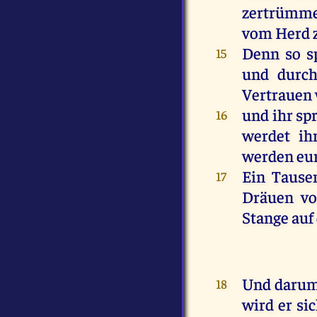
zertrümm
vom
Herd
Denn
so
s
15
und
durc
Vertrauen
und
ihr
sp
16
werdet
ih
werden
eu
Ein
Tause
17
Dräuen
v
Stange
auf
Und
daru
18
wird
er
si