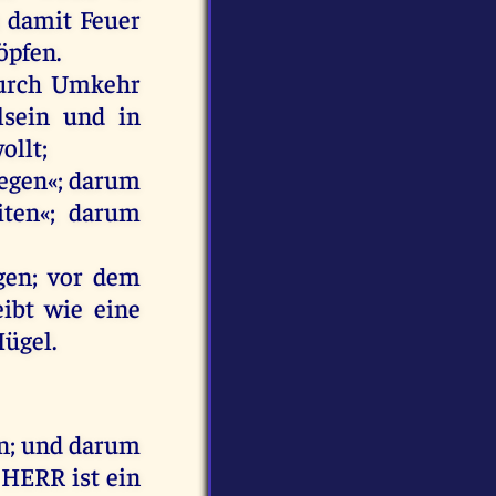
damit
Feuer
öpfen
.
urch
Umkehr
lsein
und
in
ollt
;
iegen
«;
darum
iten
«;
darum
gen
;
vor
dem
eibt
wie
eine
Hügel
.
n
;
und
darum
HERR
ist
ein