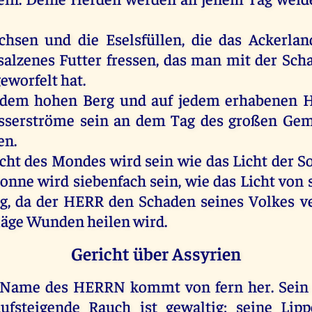
chsen
und
die
Eselsfüllen
,
die
das
Ackerlan
salzenes
Futter
fressen
,
das
man
mit
der
Scha
eworfelt
hat
.
edem
hohen
Berg
und
auf
jedem
erhabenen
H
sserströme
sein
an
dem
Tag
des
großen
Geme
len
.
cht
des
Mondes
wird
sein
wie
das
Licht
der
S
onne
wird
siebenfach
sein
,
wie
das
Licht
von
g
,
da
der
HERR
den
Schaden
seines
Volkes
v
läge
Wunden
heilen
wird
.
Gericht über Assyrien
Name
des
HERRN
kommt
von
fern
her
.
Sein
ufsteigende
Rauch
ist
gewaltig
;
seine
Lip