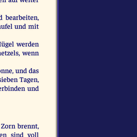
d
bearbeiten,
ufel
und
mit
ügel
werden
tzels,
wenn
onne
,
und
das
sieben
Tagen
,
erbinden
und
Zorn
brennt
,
pen
sind
voll