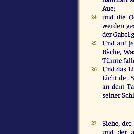
Aue
;
und
die
O
24
werden
ge
der
Gabel
g
Und
auf
j
25
Bäche
,
Wa
Türme
fal
Und
das
Li
26
Licht
der
S
an
dem
Ta
seiner
Sch
Siehe
,
der
27
und
der
a