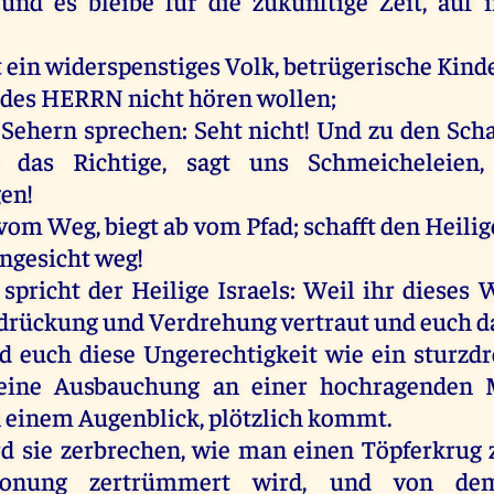
;
und
es
bleibe
für
die
zukünftige
Zeit
,
auf
t
ein
widerspenstiges
Volk
, betrügerische
Kind
des
HERRN
nicht
hören
wollen
;
Sehern
sprechen
:
Seht
nicht
!
Und
zu
den
Sch
das
Richtige
,
sagt
uns
Schmeicheleien
en!
vom
Weg
, biegt
ab
vom
Pfad
;
schafft
den
Heilig
ngesicht
weg
!
spricht
der
Heilige
Israels
:
Weil
ihr
dieses
W
drückung
und
Verdrehung
vertraut
und
euch
d
rd
euch
diese
Ungerechtigkeit
wie
ein
sturzdr
eine
Ausbauchung
an
einer
hochragenden
n
einem
Augenblick
,
plötzlich
kommt
.
rd
sie
zerbrechen
,
wie
man
einen
Töpferkrug
onung zertrümmert
wird
,
und
von
de