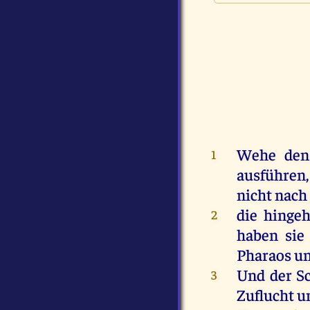
Wehe
den
1
ausführen
nicht
nach
die
hinge
2
haben
sie
Pharaos
u
Und
der
S
3
Zuflucht
u