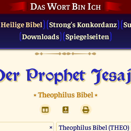
Das Wort Bin Ich
 Heilige Bibel
Strong's Konkordanz
S
Downloads
Spiegelseiten
er Prophet Jesa
⭑
Theophilus Bibel
⭑
×