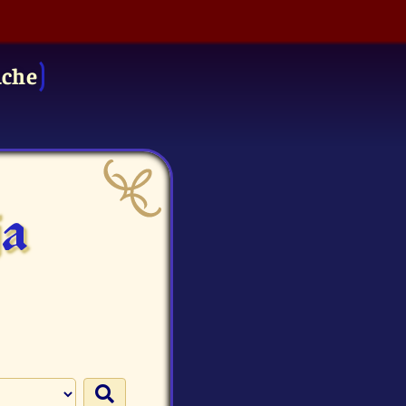
uche
ja