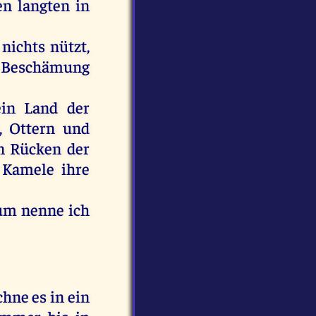
en langten
in
nichts
nützt
,
Beschämung
ein
Land
der
,
Ottern
und
n
Rücken
der
Kamele
ihre
um
nenne
ich
chne
es
in
ein