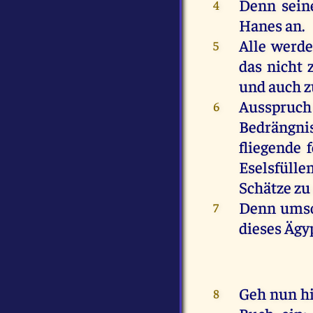
Denn
sein
4
Hanes
an
.
Alle
werd
5
das
nicht
und
auch
Ausspruc
6
Bedrängni
fliegende
Eselsfülle
Schätze
zu
Denn
ums
7
dieses
Ägy
Geh
nun
h
8