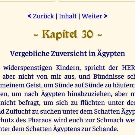
Zurück
|
Inhalt
|
Weiter
⮜
⮞
- Kapitel 30 -
Vergebliche Zuversicht in Ägypten
widerspenstigen
Kindern
,
spricht
der
HER
,
aber
nicht
von
mir
aus
,
und
Bündnisse
sc
meinem
Geist
,
um
Sünde
auf
Sünde
zu
häufen
;
hen
,
um
nach
Ägypten
hinabzuziehen
,
aber
m
nicht
befragt
,
um
sich
zu
flüchten
unter
de
nd
Zuflucht
zu
suchen
unter
dem
Schatten
Ägyp
chutz
des
Pharaos
wird
euch
zur
Schmach
we
nter
dem
Schatten
Ägyptens
zur
Schande
.