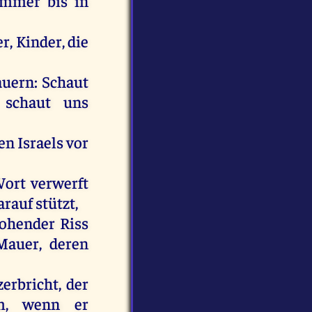
immer
bis
in
er
,
Kinder
,
die
auern
:
Schaut
,
schaut
uns
en
Israels
vor
ort
verwerft
arauf
stützt,
ohender Riss
Mauer
,
deren
zerbricht
,
der
m
,
wenn
er