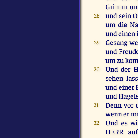
Grimm
,
un
und
sein
O
28
um
die
Na
und
einen
Gesang
we
29
und
Freud
um
zu
ko
Und
der
H
30
sehen
las
und
einer
und
Hagel
Denn
vor
31
wenn
er
mi
Und
es
wi
32
HERR
auf