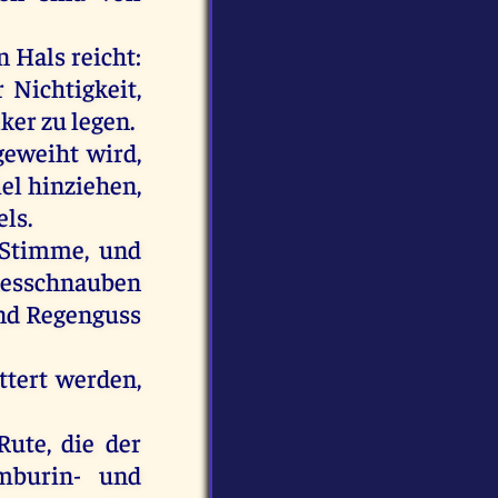
n
Hals
reicht
:
r
Nichtigkeit
,
lker
zu
legen
.
geweiht
wird
,
iel
hinziehen
,
els
.
Stimme
,
und
esschnauben
nd
Regenguss
ttert
werden
,
Rute
,
die
der
burin-
und