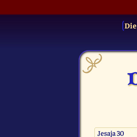
Die
D