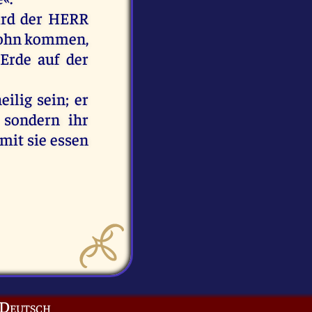
rd
der
HERR
ohn
kommen
,
Erde
auf
der
eilig
sein
;
er
;
sondern
ihr
mit
sie
essen
Deutsch