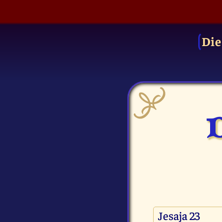
Die
D