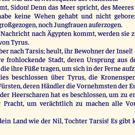
ämt
,
Sidon
!
Denn
das
Meer
spricht
,
des
Meeres
habe
keine
Wehen
gehabt
und
nicht
gebore
großgezogen,
noch
Jungfrauen
auferzogen
.
Nachricht
nach
Ägypten
kommt
,
werden
sie
z
von
Tyrus
.
ber
nach
Tarsis;
heult
,
ihr
Bewohner
der
Insel
!
re
frohlockende
Stadt
,
deren
Ursprung
aus
d
,
die
ihre
Füße
tragen
,
um
sich
in
der
Ferne
aufz
ies
beschlossen
über
Tyrus
,
die
Kronenspen
Fürsten
,
deren
Händler
die
Vornehmsten
der
E
der
Heerscharen
hat
es
beschlossen
,
um
zu
e
r
Pracht
,
um
verächtlich
zu
machen
alle
Vo
dein
Land
wie
der
Nil
,
Tochter
Tarsis!
Es
gibt