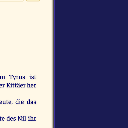
nn
Tyrus
ist
er
Kittäer
her
eute
,
die
das
te
des
Nil
ihr