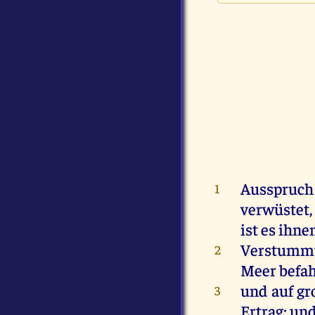
Ausspruc
1
verwüstet
ist
es
ihne
Verstumm
2
Meer
befa
und
auf
gr
3
Ertrag
;
un