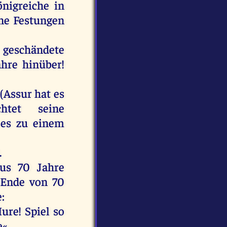
önigreiche
in
ne
Festungen
geschändete
ahre
hinüber
!
 (
Assur
hat
es
chtet
seine
es
zu
einem
.
us
70
Jahre
Ende
von
70
e
:
ure
! Spiel
so
e
«.