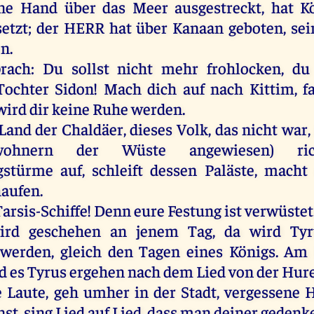
ne
Hand
über
das
Meer
ausgestreckt
,
hat
K
setzt
;
der
HERR
hat
über
Kanaan
geboten
,
sei
en
.
prach
:
Du
sollst
nicht
mehr
frohlocken
,
du
Tochter
Sidon
!
Mach
dich
auf
nach
Kittim,
f
wird
dir
keine
Ruhe
werden
.
Land
der
Chaldäer
,
dieses
Volk
,
das
nicht
war
,
ohnern
der
Wüste
angewiesen)
ri
ngstürme
auf
, schleift
dessen
Paläste
,
macht
aufen.
arsis-Schiffe!
Denn
eure
Festung
ist
verwüstet
ird
geschehen
an
jenem
Tag
,
da
wird
Tyr
werden
,
gleich
den
Tagen
eines
Königs
.
Am
d
es
Tyrus
ergehen
nach
dem
Lied
von
der
Hur
e
Laute
,
geh
umher
in
der
Stadt
,
vergessene
H
nst
, sing
Lied
auf
Lied
, dass
man
deiner
gedenk