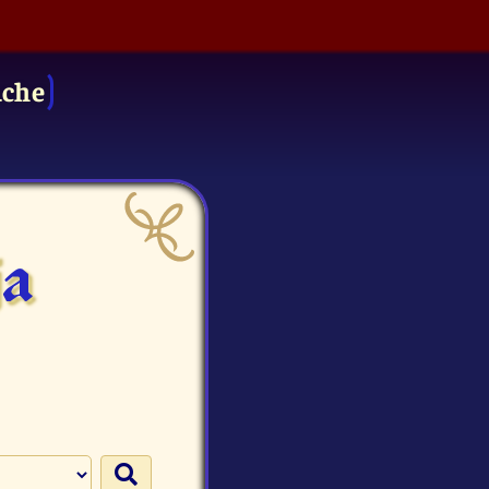
uche
ja