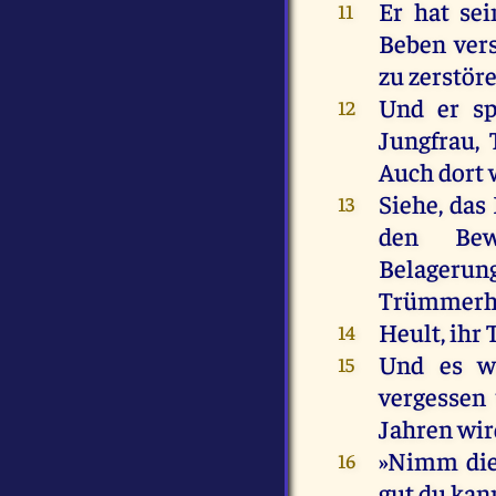
Er
hat
sei
11
Beben
ver
zu
zerstör
Und
er
s
12
Jungfrau
,
Auch
dort
Siehe
,
das
13
den
Bew
Belageru
Trümmerh
Heult
,
ihr
T
14
Und
es
w
15
vergessen
Jahren
wir
»
Nimm
di
16
gut
du
kan