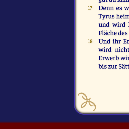
Denn
es
w
17
Tyrus
hei
und
wird
Fläche
des
Und
ihr
E
18
wird
nich
Erwerb
wi
bis
zur
Sät