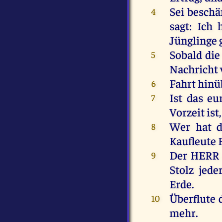
Sei
besch
4
sagt
:
Ich
Jünglinge
Sobald
die
5
Nachricht
Fahrt
hinü
6
Ist
das
eu
7
Vorzeit
ist
Wer
hat
d
8
Kaufleute
Der
HERR
9
Stolz
jede
Erde
.
Überflute
10
mehr
.