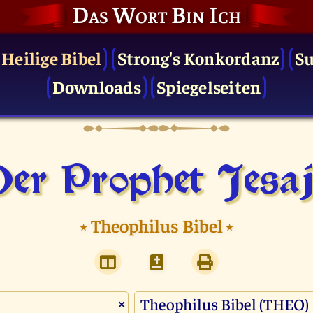
Das Wort Bin Ich
 Heilige Bibel
Strong's Konkordanz
S
Downloads
Spiegelseiten
er Prophet Jesa
⭑
Theophilus Bibel
⭑
×