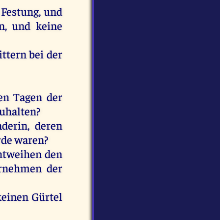
Festung
,
und
n
,
und
keine
ittern
bei
der
en
Tagen
der
uhalten?
derin,
deren
rde
waren
?
ntweihen
den
rnehmen
der
keinen
Gürtel