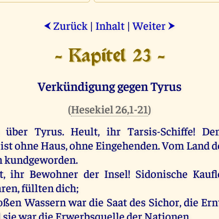
Zurück
|
Inhalt
|
Weiter
⮜
⮞
- Kapitel 23 -
Verkündigung gegen Tyrus
(
Hesekiel 26,1-21
)
h
über
Tyrus
.
Heult
,
ihr
Tarsis-Schiffe!
De
,
ist
ohne
Haus
,
ohne
Eingehenden.
Vom
Land
d
n
kundgeworden.
t
,
ihr
Bewohner
der
Insel
!
Sidonische
Kaufl
hren,
füllten
dich
;
oßen
Wassern
war
die
Saat
des
Sichor,
die
Ern
d
sie
war
die
Erwerbsquelle
der
Nationen.