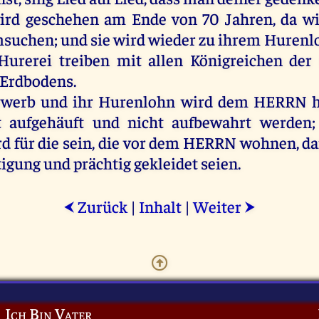
ird
geschehen
am
Ende
von
70
Jahren
,
da
wi
msuchen
;
und
sie
wird
wieder
zu
ihrem
Hurenl
Hurerei
treiben
mit
allen
Königreichen
der
Erdbodens
.
rwerb
und
ihr
Hurenlohn
wird
dem
HERRN
h
t
aufgehäuft
und
nicht
aufbewahrt
werden
rd
für
die
sein
,
die
vor
dem
HERRN
wohnen
,
da
tigung
und
prächtig
gekleidet
seien
.
Zurück
|
Inhalt
|
Weiter
⮜
⮞
Ich Bin Vater