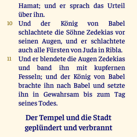
Hamat;
und
er
sprach
das
Urteil
über
ihn
.
Und
der
König
von
Babel
10
schlachtete
die
Söhne
Zedekias
vor
seinen
Augen
,
und
er
schlachtete
auch
alle
Fürsten
von
Juda
in
Ribla
.
Und
er
blendete
die
Augen
Zedekias
11
und
band
ihn
mit
kupfernen
Fesseln
;
und
der
König
von
Babel
brachte
ihn
nach
Babel
und
setzte
ihn
in
Gewahrsam
bis
zum
Tag
seines
Todes
.
Der Tempel und die Stadt
geplündert und verbrannt