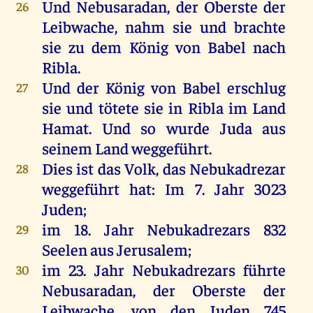
Und
Nebusaradan
,
der
Oberste
der
26
Leibwache
,
nahm
sie
und
brachte
sie
zu
dem
König
von
Babel
nach
Ribla
.
Und
der
König
von
Babel
erschlug
27
sie
und
tötete
sie
in
Ribla
im
Land
Hamat.
Und
so
wurde
Juda
aus
seinem
Land
weggeführt
.
Dies
ist
das
Volk
,
das
Nebukadrezar
28
weggeführt
hat
:
Im
7.
Jahr
3023
Juden
;
im
18.
Jahr
Nebukadrezars 832
29
Seelen
aus
Jerusalem
;
im
23.
Jahr
Nebukadrezars
führte
30
Nebusaradan
,
der
Oberste
der
Leibwache
,
von
den
Juden
745