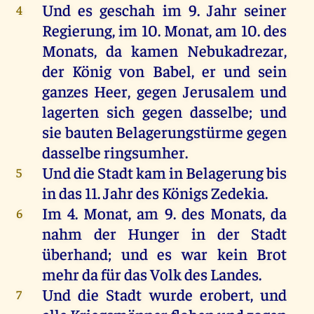
Und
es
geschah
im
9.
Jahr
seiner
4
Regierung,
im
10.
Monat
,
am
10.
des
Monats
,
da
kamen
Nebukadrezar,
der
König
von
Babel
,
er
und
sein
ganzes
Heer
,
gegen
Jerusalem
und
lagerten
sich
gegen
dasselbe
;
und
sie
bauten
Belagerungstürme
gegen
dasselbe
ringsumher
.
Und
die
Stadt
kam
in
Belagerung
bis
5
in
das
11.
Jahr
des
Königs
Zedekia
.
Im
4.
Monat
,
am
9.
des
Monats
,
da
6
nahm
der
Hunger
in
der
Stadt
überhand
;
und
es
war
kein
Brot
mehr
da
für
das
Volk
des
Landes
.
Und
die
Stadt
wurde
erobert,
und
7