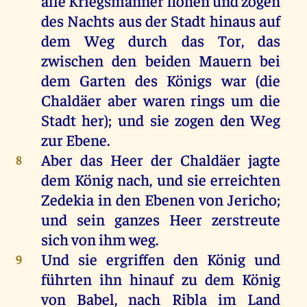
alle
Kriegsmänner
flohen
und
zogen
des
Nachts
aus
der
Stadt
hinaus
auf
dem
Weg
durch
das
Tor
,
das
zwischen
den
beiden
Mauern
bei
dem
Garten
des
Königs
war
(
die
Chaldäer
aber
waren
rings
um
die
Stadt
her
);
und
sie
zogen
den
Weg
zur
Ebene
.
Aber
das
Heer
der
Chaldäer
jagte
8
dem
König
nach
,
und
sie
erreichten
Zedekia
in
den
Ebenen
von
Jericho
;
und
sein
ganzes
Heer
zerstreute
sich
von
ihm
weg
.
Und
sie
ergriffen
den
König
und
9
führten
ihn
hinauf
zu
dem
König
von
Babel
,
nach
Ribla
im
Land