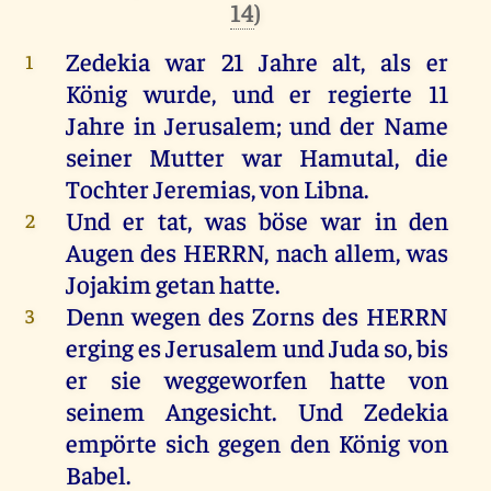
14
)
Zedekia
war
21
Jahre
alt
,
als
er
1
König
wurde
,
und
er
regierte
11
Jahre
in
Jerusalem
;
und
der
Name
seiner
Mutter
war
Hamutal
,
die
Tochter
Jeremias,
von
Libna
.
Und
er
tat
,
was
böse
war
in
den
2
Augen
des
HERRN
,
nach
allem
,
was
Jojakim
getan
hatte
.
Denn
wegen
des
Zorns
des
HERRN
3
erging
es
Jerusalem
und
Juda
so
,
bis
er
sie
weggeworfen
hatte
von
seinem
Angesicht
.
Und
Zedekia
empörte
sich
gegen
den
König
von
Babel
.