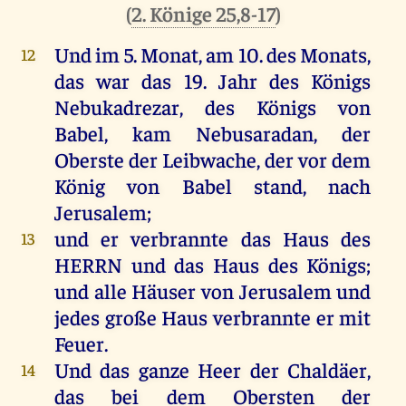
(
2. Könige 25,8-17
)
Und
im
5.
Monat
,
am
10.
des
Monats
,
12
das
war
das
19.
Jahr
des
Königs
Nebukadrezar,
des
Königs
von
Babel
,
kam
Nebusaradan
,
der
Oberste
der
Leibwache
,
der
vor
dem
König
von
Babel
stand
,
nach
Jerusalem
;
und
er
verbrannte
das
Haus
des
13
HERRN
und
das
Haus
des
Königs
;
und
alle
Häuser
von
Jerusalem
und
jedes
große
Haus
verbrannte
er
mit
Feuer
.
Und
das
ganze
Heer
der
Chaldäer
,
14
das
bei
dem
Obersten
der