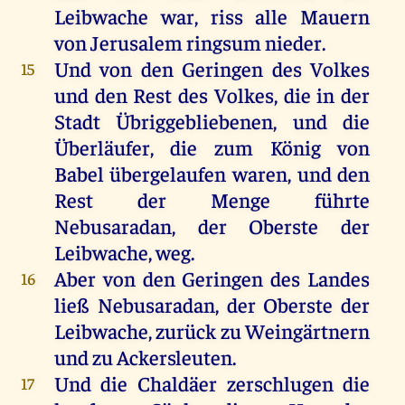
Leibwache
war
, riss
alle
Mauern
von
Jerusalem
ringsum
nieder
.
Und
von
den
Geringen
des
Volkes
15
und
den
Rest
des
Volkes
,
die
in
der
Stadt
Übriggebliebenen
,
und
die
Überläufer,
die
zum
König
von
Babel
übergelaufen
waren
,
und
den
Rest
der
Menge
führte
Nebusaradan
,
der
Oberste
der
Leibwache
,
weg
.
Aber
von
den
Geringen
des
Landes
16
ließ
Nebusaradan
,
der
Oberste
der
Leibwache
,
zurück
zu
Weingärtnern
und
zu
Ackersleuten.
Und
die
Chaldäer
zerschlugen
die
17