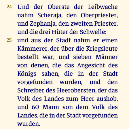
Und
der
Oberste
der
Leibwache
24
nahm
Scheraja,
den
Oberpriester,
und
Zephanja
,
den
zweiten
Priester
,
und
die
drei
Hüter
der
Schwelle
:
und
aus
der
Stadt
nahm
er
einen
25
Kämmerer
,
der
über
die
Kriegsleute
bestellt
war
,
und
sieben
Männer
von
denen
,
die
das
Angesicht
des
Königs
sahen
,
die
in
der
Stadt
vorgefunden
wurden
,
und
den
Schreiber
des
Heerobersten,
der
das
Volk
des
Landes
zum
Heer
aushob
,
und
60
Mann
von
dem
Volk
des
Landes
,
die
in
der
Stadt
vorgefunden
wurden
.