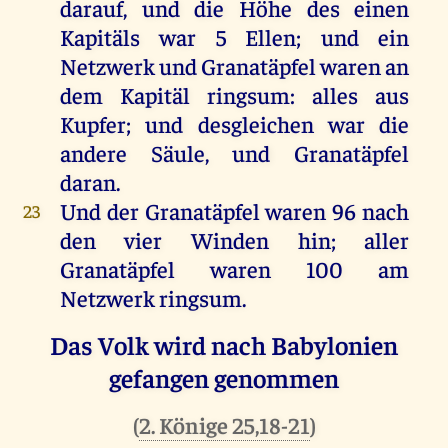
darauf
,
und
die
Höhe
des
einen
Kapitäls
war
5
Ellen
;
und
ein
Netzwerk
und
Granatäpfel
waren
an
dem
Kapitäl
ringsum
:
alles
aus
Kupfer;
und
desgleichen
war
die
andere
Säule
,
und
Granatäpfel
daran
.
Und
der
Granatäpfel
waren
96
nach
23
den
vier
Winden
hin
;
aller
Granatäpfel
waren
100
am
Netzwerk
ringsum
.
Das Volk wird nach Babylonien
gefangen genommen
(
2. Könige 25,18-21
)