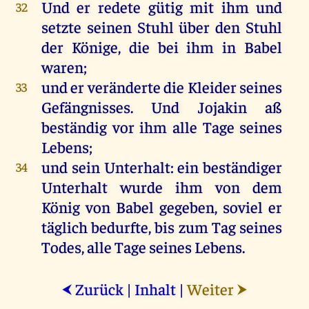
Und
er
redete
gütig
mit
ihm
und
32
setzte
seinen
Stuhl
über
den
Stuhl
der
Könige
,
die
bei
ihm
in
Babel
waren
;
und
er
veränderte
die
Kleider
seines
33
Gefängnisses
.
Und
Jojakin
aß
beständig
vor
ihm
alle
Tage
seines
Lebens
;
und
sein
Unterhalt
:
ein
beständiger
34
Unterhalt
wurde
ihm
von
dem
König
von
Babel
gegeben
,
soviel
er
täglich
bedurfte,
bis
zum
Tag
seines
Todes
,
alle
Tage
seines
Lebens
.
Zurück
|
Inhalt
|
Weiter
⮜
⮞