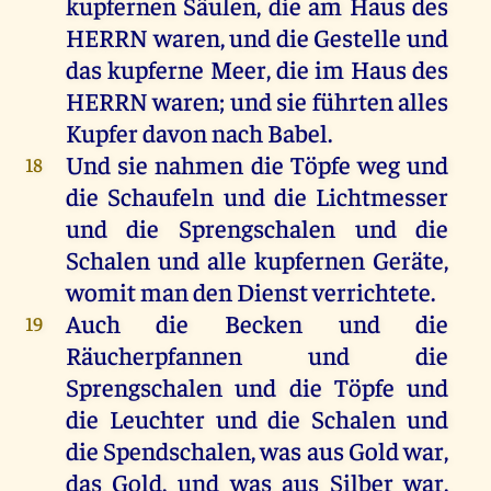
kupfernen
Säulen
,
die
am
Haus
des
HERRN
waren
,
und
die
Gestelle
und
das
kupferne
Meer
,
die
im
Haus
des
HERRN
waren
;
und
sie
führten
alles
Kupfer
davon
nach
Babel
.
Und
sie
nahmen
die
Töpfe
weg
und
18
die
Schaufeln
und
die
Lichtmesser
und
die
Sprengschalen
und
die
Schalen
und
alle
kupfernen
Geräte
,
womit
man
den
Dienst
verrichtete.
Auch
die
Becken
und
die
19
Räucherpfannen
und
die
Sprengschalen
und
die
Töpfe
und
die
Leuchter
und
die
Schalen
und
die
Spendschalen,
was
aus
Gold
war
,
das
Gold
,
und
was
aus
Silber
war
,