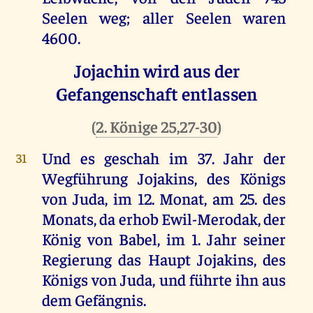
Seelen
weg
;
aller
Seelen
waren
4600.
Jojachin wird aus der
Gefangenschaft entlassen
(
2. Könige 25,27-30
)
Und
es
geschah
im
37.
Jahr
der
31
Wegführung Jojakins,
des
Königs
von
Juda
,
im
12.
Monat
,
am
25.
des
Monats
,
da
erhob
Ewil-Merodak,
der
König
von
Babel
,
im
1.
Jahr
seiner
Regierung
das
Haupt
Jojakins,
des
Königs
von
Juda
,
und
führte
ihn
aus
dem
Gefängnis
.