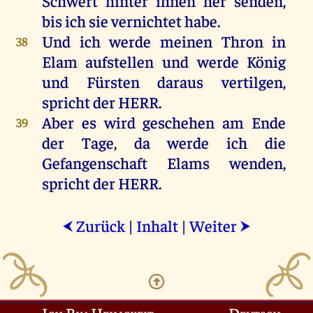
Schwert
hinter
ihnen
her
senden
,
bis
ich
sie
vernichtet
habe
.
Und
ich
werde
meinen
Thron
in
38
Elam
aufstellen
und
werde
König
und
Fürsten
daraus
vertilgen
,
spricht
der
HERR
.
Aber
es
wird
geschehen
am
Ende
39
der
Tage
,
da
werde
ich
die
Gefangenschaft
Elams
wenden
,
spricht
der
HERR
.
Zurück
|
Inhalt
|
Weiter
⮜
⮞
Ich Bin Heiligkeit
Deutsch