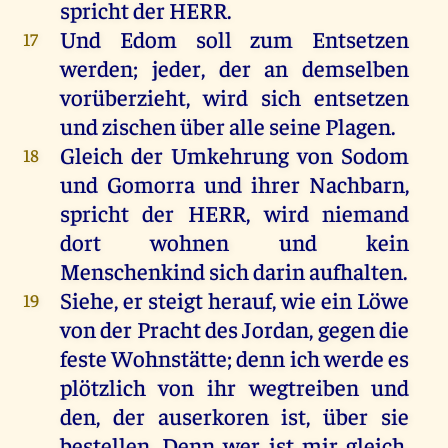
spricht
der
HERR
.
Und
Edom
soll
zum
Entsetzen
17
werden
;
jeder
,
der
an
demselben
vorüberzieht,
wird
sich
entsetzen
und
zischen
über
alle
seine
Plagen
.
Gleich
der
Umkehrung
von
Sodom
18
und
Gomorra
und
ihrer
Nachbarn
,
spricht
der
HERR
,
wird
niemand
dort
wohnen
und
kein
Menschenkind
sich
darin
aufhalten
.
Siehe
,
er
steigt
herauf
,
wie
ein
Löwe
19
von
der
Pracht
des
Jordan
,
gegen
die
feste
Wohnstätte;
denn
ich
werde
es
plötzlich
von
ihr
wegtreiben
und
den
,
der
auserkoren
ist
,
über
sie
bestellen
.
Denn
wer
ist
mir
gleich
,