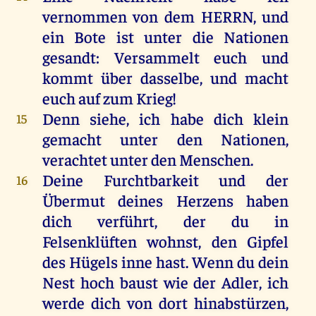
vernommen
von
dem
HERRN
,
und
ein
Bote
ist
unter
die
Nationen
gesandt
:
Versammelt
euch
und
kommt
über
dasselbe
,
und
macht
euch
auf
zum
Krieg
!
Denn
siehe
,
ich
habe
dich
klein
15
gemacht
unter
den
Nationen,
verachtet
unter
den
Menschen
.
Deine
Furchtbarkeit
und
der
16
Übermut
deines
Herzens
haben
dich
verführt
,
der
du
in
Felsenklüften
wohnst
,
den
Gipfel
des
Hügels
inne
hast
.
Wenn
du
dein
Nest
hoch
baust
wie
der
Adler
,
ich
werde
dich
von
dort
hinabstürzen,