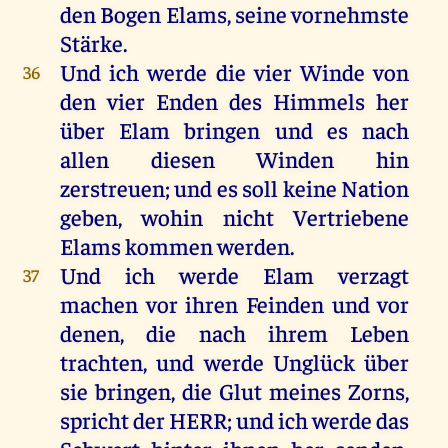
den
Bogen
Elams
,
seine
vornehmste
Stärke
.
Und
ich
werde
die
vier
Winde
von
36
den
vier
Enden
des
Himmels
her
über
Elam
bringen
und
es
nach
allen
diesen
Winden
hin
zerstreuen
;
und
es
soll
keine
Nation
geben
,
wohin
nicht
Vertriebene
Elams
kommen
werden
.
Und
ich
werde
Elam
verzagt
37
machen
vor
ihren
Feinden
und
vor
denen
,
die
nach
ihrem
Leben
trachten
,
und
werde
Unglück
über
sie
bringen
,
die
Glut
meines
Zorns
,
spricht
der
HERR
;
und
ich
werde
das