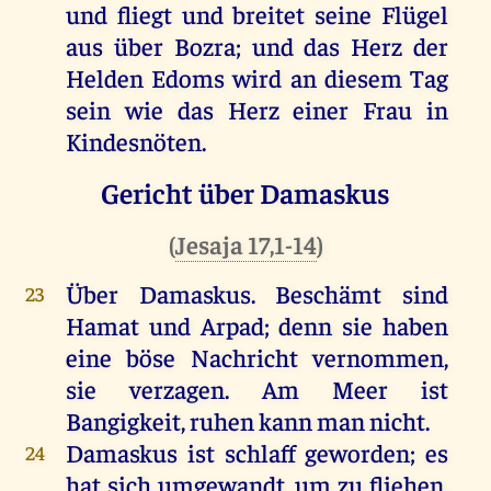
und
fliegt
und
breitet
seine
Flügel
aus
über
Bozra
;
und
das
Herz
der
Helden
Edoms
wird
an
diesem
Tag
sein
wie
das
Herz
einer
Frau
in
Kindesnöten
.
Gericht über Damaskus
(
Jesaja 17,1-14
)
Über
Damaskus
.
Beschämt
sind
23
Hamat
und
Arpad
;
denn
sie
haben
eine
böse
Nachricht
vernommen
,
sie
verzagen
.
Am
Meer
ist
Bangigkeit,
ruhen
kann
man
nicht
.
Damaskus
ist
schlaff
geworden
;
es
24
hat
sich
umgewandt
,
um
zu
fliehen
,