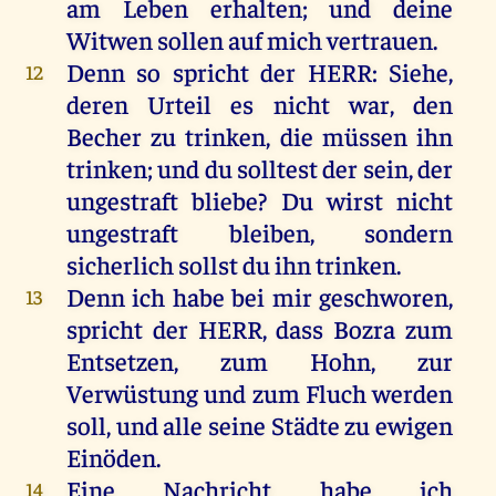
am
Leben
erhalten
;
und
deine
Witwen
sollen
auf
mich
vertrauen
.
Denn
so
spricht
der
HERR
:
Siehe
,
12
deren
Urteil
es
nicht
war
,
den
Becher
zu
trinken
,
die
müssen
ihn
trinken
;
und
du
solltest
der
sein
,
der
ungestraft
bliebe
?
Du
wirst
nicht
ungestraft
bleiben
,
sondern
sicherlich
sollst
du
ihn
trinken
.
Denn
ich
habe
bei
mir
geschworen
,
13
spricht
der
HERR
, dass
Bozra
zum
Entsetzen
,
zum
Hohn
,
zur
Verwüstung
und
zum
Fluch
werden
soll
,
und
alle
seine
Städte
zu
ewigen
Einöden.
Eine
Nachricht
habe
ich
14