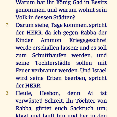
Warum
hat
ihr
König
Gad
in
Besitz
genommen
,
und
warum
wohnt
sein
Volk
in
dessen
Städten
?
Darum
siehe
,
Tage
kommen
,
spricht
2
der
HERR
,
da
ich
gegen
Rabba
der
Kinder
Ammon
Kriegsgeschrei
werde
erschallen
lassen
;
und
es
soll
zum
Schutthaufen
werden
,
und
seine
Tochterstädte
sollen
mit
Feuer
verbrannt
werden
.
Und
Israel
wird
seine
Erben
beerben
,
spricht
der
HERR
.
Heule
,
Hesbon
,
denn
Ai
ist
3
verwüstet
!
Schreit
,
ihr
Töchter
von
Rabba
,
gürtet
euch
Sacktuch
um
;
klagt
und
lauft
hin
und
her
in
den