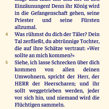
Einzäunungen!
Denn
ihr
König
wird
in
die
Gefangenschaft
gehen
,
seine
Priester
und
seine
Fürsten
allzumal
.
Was
rühmst
du
dich
der
Täler
?
Dein
4
Tal
zerfließt,
du
abtrünnige
Tochter
,
die
auf
ihre
Schätze
vertraut
: »
Wer
sollte
an
mich
kommen
?«
Siehe
,
ich
lasse
Schrecken
über
dich
5
kommen
von
allen
deinen
Umwohnern,
spricht
der
Herr
,
der
HERR
der
Heerscharen
;
und
ihr
sollt
weggetrieben
werden
,
jeder
vor
sich
hin
,
und
niemand
wird
die
Flüchtigen
sammeln
.