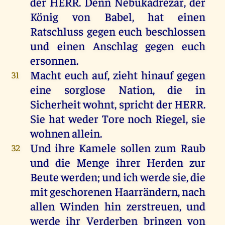
der
HERR
.
Denn
Nebukadrezar,
der
König
von
Babel
,
hat
einen
Ratschluss
gegen
euch
beschlossen
und
einen
Anschlag
gegen
euch
ersonnen.
Macht
euch
auf
,
zieht
hinauf
gegen
31
eine
sorglose Nation,
die
in
Sicherheit
wohnt
,
spricht
der
HERR
.
Sie
hat
weder
Tore
noch
Riegel
,
sie
wohnen
allein
.
Und
ihre
Kamele
sollen
zum
Raub
32
und
die
Menge
ihrer
Herden
zur
Beute
werden
;
und
ich
werde
sie
,
die
mit
geschorenen Haarrändern,
nach
allen
Winden
hin
zerstreuen
,
und
werde
ihr
Verderben
bringen
von