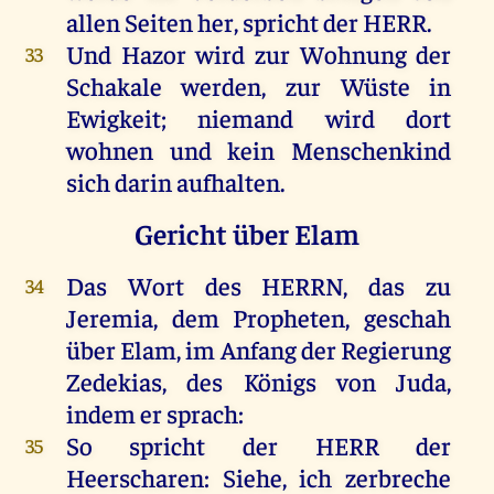
allen
Seiten
her
,
spricht
der
HERR
.
Und
Hazor
wird
zur
Wohnung
der
33
Schakale
werden
,
zur
Wüste
in
Ewigkeit
;
niemand
wird
dort
wohnen
und
kein
Menschenkind
sich
darin
aufhalten
.
Gericht über Elam
Das
Wort
des
HERRN
,
das
zu
34
Jeremia
,
dem
Propheten
,
geschah
über
Elam
,
im
Anfang
der
Regierung
Zedekias
,
des
Königs
von
Juda
,
indem
er
sprach
:
So
spricht
der
HERR
der
35
Heerscharen
:
Siehe
,
ich
zerbreche