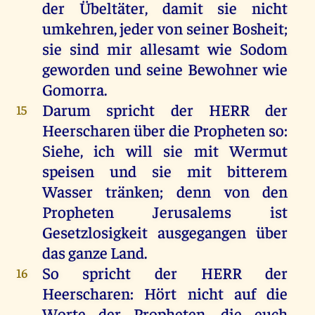
der
Übeltäter
,
damit
sie
nicht
umkehren
,
jeder
von
seiner
Bosheit
;
sie
sind
mir
allesamt
wie
Sodom
geworden
und
seine
Bewohner
wie
Gomorra
.
Darum
spricht
der
HERR
der
15
Heerscharen
über
die
Propheten
so
:
Siehe
,
ich
will
sie
mit
Wermut
speisen
und
sie
mit
bitterem
Wasser
tränken
;
denn
von
den
Propheten
Jerusalems
ist
Gesetzlosigkeit
ausgegangen
über
das
ganze
Land
.
So
spricht
der
HERR
der
16
Heerscharen
:
Hört
nicht
auf
die
Worte
der
Propheten
,
die
euch