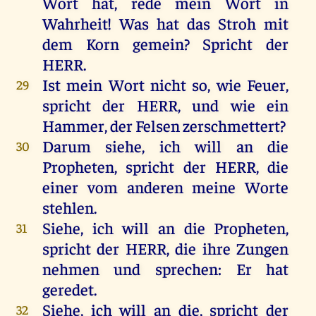
Wort
hat
,
rede
mein
Wort
in
Wahrheit
!
Was
hat
das
Stroh
mit
dem
Korn
gemein
?
Spricht
der
HERR
.
Ist
mein
Wort
nicht
so
,
wie
Feuer
,
29
spricht
der
HERR
,
und
wie
ein
Hammer
,
der
Felsen
zerschmettert
?
Darum
siehe
,
ich
will
an
die
30
Propheten
,
spricht
der
HERR
,
die
einer
vom
anderen
meine
Worte
stehlen
.
Siehe
,
ich
will
an
die
Propheten
,
31
spricht
der
HERR
,
die
ihre
Zungen
nehmen
und
sprechen
:
Er
hat
geredet
.
Siehe
,
ich
will
an
die
,
spricht
der
32