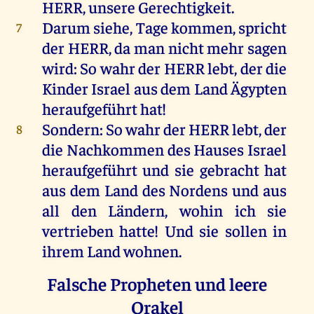
HERR
,
unsere
Gerechtigkeit
.
Darum
siehe
,
Tage
kommen
,
spricht
7
der
HERR
,
da
man
nicht
mehr
sagen
wird
:
So
wahr
der
HERR
lebt
,
der
die
Kinder
Israel
aus
dem
Land
Ägypten
heraufgeführt
hat
!
Sondern
:
So
wahr
der
HERR
lebt
,
der
8
die
Nachkommen
des
Hauses
Israel
heraufgeführt
und
sie
gebracht
hat
aus
dem
Land
des
Nordens
und
aus
all
den
Ländern
,
wohin
ich
sie
vertrieben
hatte
!
Und
sie
sollen
in
ihrem
Land
wohnen
.
Falsche Propheten und leere
Orakel