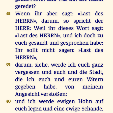
geredet
?
Wenn
ihr
aber
sagt
: »
Last
des
38
HERRN
«,
darum
,
so
spricht
der
HERR
:
Weil
ihr
dieses
Wort
sagt
:
»
Last
des
HERRN
«,
und
ich
doch
zu
euch
gesandt
und
gesprochen
habe
:
Ihr
sollt
nicht
sagen
: »
Last
des
HERRN
«,
darum
,
siehe
,
werde
ich
euch
ganz
39
vergessen
und
euch
und
die
Stadt
,
die
ich
euch
und
euren
Vätern
gegeben
habe
,
von
meinem
Angesicht
verstoßen
;
und
ich
werde
ewigen
Hohn
auf
40
euch
legen
und
eine
ewige
Schande
,