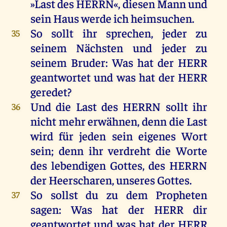
»
Last
des
HERRN
«,
diesen
Mann
und
sein
Haus
werde
ich
heimsuchen
.
So
sollt
ihr
sprechen
,
jeder
zu
35
seinem
Nächsten
und
jeder
zu
seinem
Bruder
:
Was
hat
der
HERR
geantwortet
und
was
hat
der
HERR
geredet
?
Und
die
Last
des
HERRN
sollt
ihr
36
nicht
mehr
erwähnen,
denn
die
Last
wird
für
jeden
sein
eigenes
Wort
sein
;
denn
ihr
verdreht
die
Worte
des
lebendigen
Gottes
,
des
HERRN
der
Heerscharen
,
unseres
Gottes
.
So
sollst
du
zu
dem
Propheten
37
sagen
:
Was
hat
der
HERR
dir
geantwortet
und
was
hat
der
HERR