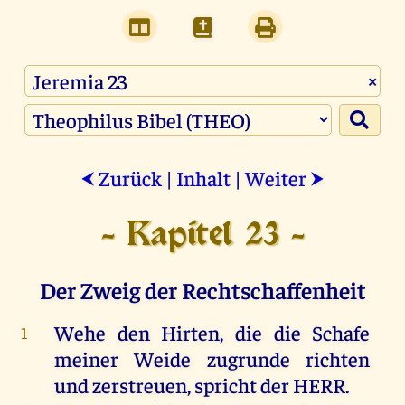
×
Zurück
|
Inhalt
|
Weiter
⮜
⮞
- Kapitel 23 -
Der Zweig der Rechtschaffenheit
Wehe
den
Hirten
,
die
die
Schafe
1
meiner
Weide
zugrunde
richten
und
zerstreuen
,
spricht
der
HERR
.