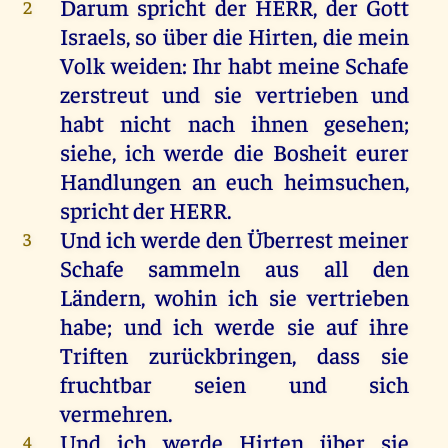
Darum
spricht
der
HERR
,
der
Gott
2
Israels
,
so
über
die
Hirten
,
die
mein
Volk
weiden
:
Ihr
habt
meine
Schafe
zerstreut
und
sie
vertrieben
und
habt
nicht
nach
ihnen
gesehen
;
siehe
,
ich
werde
die
Bosheit
eurer
Handlungen
an
euch
heimsuchen
,
spricht
der
HERR
.
Und
ich
werde
den
Überrest
meiner
3
Schafe
sammeln
aus
all
den
Ländern
,
wohin
ich
sie
vertrieben
habe
;
und
ich
werde
sie
auf
ihre
Triften
zurückbringen, dass
sie
fruchtbar
seien
und
sich
vermehren.
Und
ich
werde
Hirten
über
sie
4