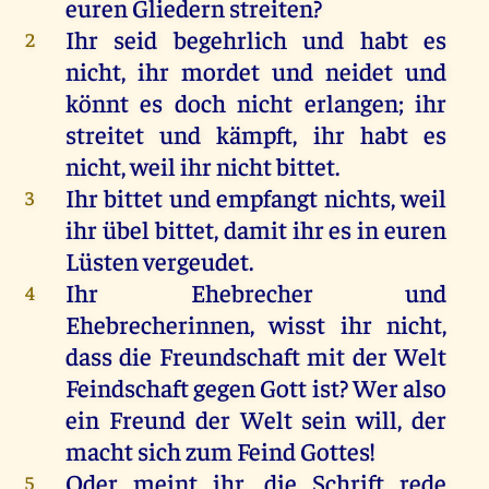
euren
Gliedern
streiten
?
Ihr
seid
begehrlich
und
habt
es
2
nicht
,
ihr
mordet
und
neidet
und
könnt
es
doch
nicht
erlangen
;
ihr
streitet
und
kämpft
,
ihr
habt
es
nicht
,
weil
ihr
nicht
bittet
.
Ihr
bittet
und
empfangt
nichts
,
weil
3
ihr
übel
bittet
,
damit
ihr
es
in
euren
Lüsten
vergeudet.
Ihr
Ehebrecher
und
4
Ehebrecherinnen
, wisst
ihr
nicht
,
dass
die
Freundschaft
mit
der
Welt
Feindschaft
gegen
Gott
ist
?
Wer
also
ein
Freund
der
Welt
sein
will
,
der
macht
sich
zum
Feind
Gottes
!
Oder
meint
ihr
,
die
Schrift
rede
5