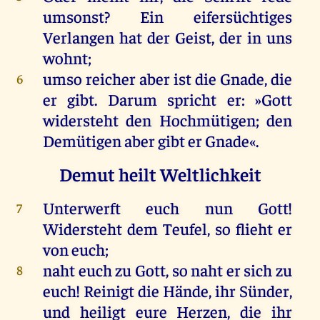
umsonst
?
Ein
eifersüchtiges
Verlangen
hat
der
Geist
,
der
in
uns
wohnt
;
umso
reicher
aber
ist
die
Gnade
,
die
6
er
gibt
.
Darum
spricht
er
: »
Gott
widersteht
den
Hochmütigen;
den
Demütigen
aber
gibt
er
Gnade
«.
Demut heilt Weltlichkeit
Unterwerft
euch
nun
Gott
!
7
Widersteht
dem
Teufel
,
so
flieht
er
von
euch
;
naht
euch
zu
Gott
,
so
naht
er
sich
zu
8
euch
!
Reinigt
die
Hände
,
ihr
Sünder
,
und
heiligt
eure
Herzen
,
die
ihr