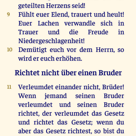
geteilten
Herzens
seid
!
Fühlt
euer
Elend
, trauert
und
heult!
9
Euer
Lachen
verwandle
sich
in
Trauer
und
die
Freude
in
Niedergeschlagenheit!
Demütigt
euch
vor
dem
Herrn
,
so
10
wird
er
euch
erhöhen
.
Richtet nicht über einen Bruder
Verleumdet
einander
nicht
,
Brüder
!
11
Wenn
jemand
seinen
Bruder
verleumdet
und
seinen
Bruder
richtet
,
der
verleumdet
das
Gesetz
und
richtet
das
Gesetz
;
wenn
du
aber
das
Gesetz
richtest
,
so
bist
du