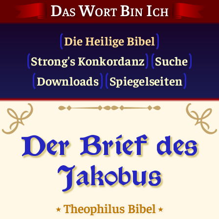
Das Wort Bin Ich
Die Heilige Bibel
Strong's Konkordanz
Suche
Downloads
Spiegelseiten
Der Brief des
Jakobus
⭑
Theophilus Bibel
⭑