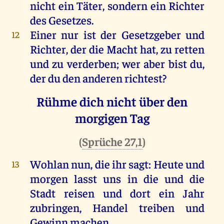
nicht
ein
Täter
,
sondern
ein
Richter
des
Gesetzes
.
Einer
nur
ist
der
Gesetzgeber
und
12
Richter
,
der
die
Macht
hat
,
zu
retten
und
zu
verderben
;
wer
aber
bist
du
,
der
du
den
anderen
richtest
?
Rühme dich nicht über den
morgigen Tag
(
Sprüche 27,1
)
Wohlan
nun
,
die
ihr
sagt
:
Heute
und
13
morgen
lasst
uns
in
die
und
die
Stadt
reisen
und
dort
ein
Jahr
zubringen
,
Handel
treiben
und
Gewinn
machen
,