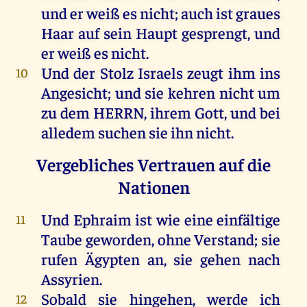
und
er
weiß
es
nicht
;
auch
ist
graues
Haar
auf
sein
Haupt
gesprengt
,
und
er
weiß
es
nicht
.
Und
der
Stolz
Israels
zeugt
ihm
ins
10
Angesicht
;
und
sie
kehren
nicht
um
zu
dem
HERRN
,
ihrem
Gott
,
und
bei
alledem
suchen
sie
ihn
nicht
.
Vergebliches Vertrauen auf die
Nationen
Und
Ephraim
ist
wie
eine
einfältige
11
Taube
geworden
,
ohne
Verstand
;
sie
rufen
Ägypten
an
,
sie
gehen
nach
Assyrien
.
Sobald
sie
hingehen
,
werde
ich
12