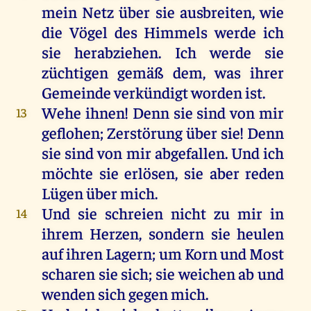
mein
Netz
über
sie
ausbreiten
,
wie
die
Vögel
des
Himmels
werde
ich
sie
herabziehen.
Ich
werde
sie
züchtigen
gemäß
dem
,
was
ihrer
Gemeinde
verkündigt
worden
ist
.
Wehe
ihnen
!
Denn
sie
sind
von
mir
13
geflohen
; Zerstörung
über
sie
!
Denn
sie
sind
von
mir
abgefallen
.
Und
ich
möchte
sie
erlösen
,
sie
aber
reden
Lügen
über
mich
.
Und
sie
schreien
nicht
zu
mir
in
14
ihrem
Herzen
,
sondern
sie
heulen
auf
ihren
Lagern
;
um
Korn
und
Most
scharen
sie
sich
;
sie
weichen
ab
und
wenden
sich
gegen
mich
.