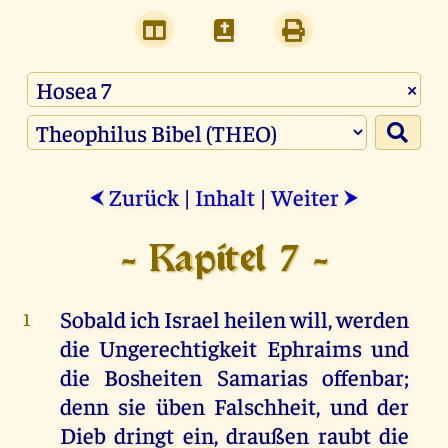
×
Zurück
|
Inhalt
|
Weiter
⮜
⮞
- Kapitel 7 -
Sobald
ich
Israel
heilen
will
,
werden
1
die
Ungerechtigkeit
Ephraims
und
die
Bosheiten
Samarias
offenbar
;
denn
sie
üben
Falschheit
,
und
der
Dieb
dringt
ein
,
draußen
raubt
die