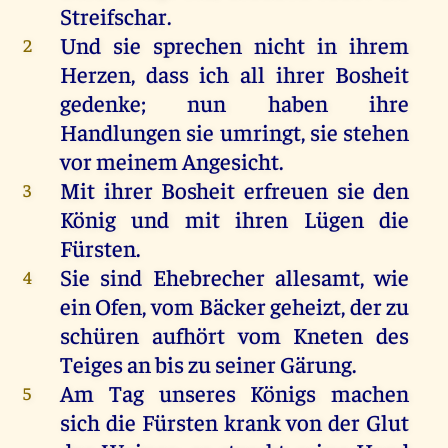
Streifschar.
Und
sie
sprechen
nicht
in
ihrem
2
Herzen
, dass
ich
all
ihrer
Bosheit
gedenke
;
nun
haben
ihre
Handlungen
sie
umringt
,
sie
stehen
vor
meinem
Angesicht
.
Mit
ihrer
Bosheit
erfreuen
sie
den
3
König
und
mit
ihren
Lügen
die
Fürsten
.
Sie
sind
Ehebrecher
allesamt
,
wie
4
ein
Ofen
,
vom
Bäcker
geheizt,
der
zu
schüren
aufhört
vom
Kneten
des
Teiges
an
bis
zu
seiner
Gärung.
Am
Tag
unseres
Königs
machen
5
sich
die
Fürsten
krank
von
der
Glut