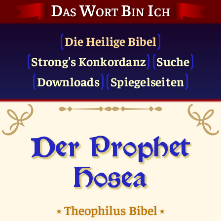
Das Wort Bin Ich
Die Heilige Bibel
Strong's Konkordanz
Suche
Downloads
Spiegelseiten
Der Prophet
Hosea
⭑
Theophilus Bibel
⭑