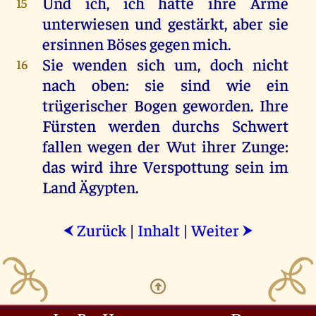
Und
ich
,
ich
hatte
ihre
Arme
15
unterwiesen
und
gestärkt
,
aber
sie
ersinnen
Böses
gegen
mich
.
Sie
wenden
sich
um
,
doch
nicht
16
nach
oben
:
sie
sind
wie
ein
trügerischer
Bogen
geworden
.
Ihre
Fürsten
werden
durchs
Schwert
fallen
wegen
der
Wut
ihrer
Zunge
:
das
wird
ihre
Verspottung
sein
im
Land
Ägypten
.
Zurück
|
Inhalt
|
Weiter
⮜
⮞