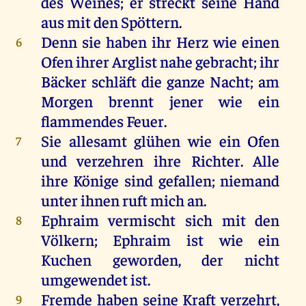
des
Weines;
er
streckt
seine
Hand
aus
mit
den
Spöttern
.
Denn
sie
haben
ihr
Herz
wie
einen
6
Ofen
ihrer
Arglist
nahe
gebracht
;
ihr
Bäcker
schläft
die
ganze
Nacht
;
am
Morgen
brennt
jener
wie
ein
flammendes
Feuer
.
Sie
allesamt
glühen
wie
ein
Ofen
7
und
verzehren
ihre
Richter
.
Alle
ihre
Könige
sind
gefallen
;
niemand
unter
ihnen
ruft
mich
an
.
Ephraim
vermischt
sich
mit
den
8
Völkern
;
Ephraim
ist
wie
ein
Kuchen
geworden
,
der
nicht
umgewendet
ist
.
Fremde
haben
seine
Kraft
verzehrt
,
9