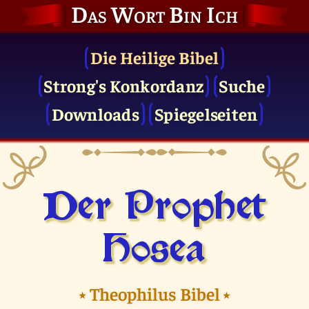
Das Wort Bin Ich
Die Heilige Bibel
Strong's Konkordanz
Suche
Downloads
Spiegelseiten
Der Prophet
Hosea
⭑
Theophilus Bibel
⭑