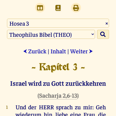
×
Zurück
|
Inhalt
|
Weiter
⮜
⮞
- Kapitel 3 -
Israel wird zu Gott zurückkehren
(
Sacharja 2,6-13
)
Und
der
HERR
sprach
zu
mir
:
Geh
1
wiederum
hin
,
liebe
eine
Frau
,
die