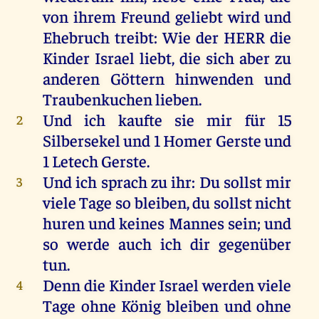
von
ihrem
Freund
geliebt
wird
und
Ehebruch
treibt
:
Wie
der
HERR
die
Kinder
Israel
liebt
,
die
sich
aber
zu
anderen
Göttern
hinwenden
und
Traubenkuchen
lieben
.
Und
ich
kaufte
sie
mir
für
15
2
Silbersekel
und
1
Homer
Gerste
und
1 Letech
Gerste
.
Und
ich
sprach
zu
ihr
:
Du
sollst
mir
3
viele
Tage
so
bleiben
,
du
sollst
nicht
huren
und
keines
Mannes
sein
;
und
so
werde
auch
ich
dir
gegenüber
tun
.
Denn
die
Kinder
Israel
werden
viele
4
Tage
ohne
König
bleiben
und
ohne