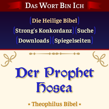
Das Wort Bin Ich
Die Heilige Bibel
Strong's Konkordanz
Suche
Downloads
Spiegelseiten
Der Prophet
Hosea
⭑
Theophilus Bibel
⭑