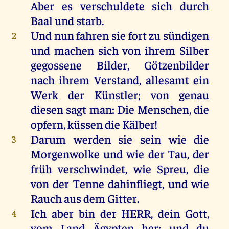
Aber
es
verschuldete
sich
durch
Baal
und
starb
.
Und
nun
fahren
sie
fort
zu
sündigen
2
und
machen
sich
von
ihrem
Silber
gegossene
Bilder
, Götzenbilder
nach
ihrem
Verstand
,
allesamt
ein
Werk
der
Künstler;
von
genau
diesen
sagt
man
:
Die
Menschen
,
die
opfern
,
küssen
die
Kälber
!
Darum
werden
sie
sein
wie
die
3
Morgenwolke
und
wie
der
Tau
,
der
früh
verschwindet
,
wie
Spreu
,
die
von
der
Tenne
dahinfliegt
,
und
wie
Rauch
aus
dem
Gitter
.
Ich
aber
bin
der
HERR
,
dein
Gott
,
4
vom
Land
Ägypten
her
;
und
du