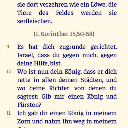
sie
dort
verzehren
wie
ein
Löwe
;
die
Tiere
des
Feldes
werden
sie
zerfleischen.
(
1. Korinther 15,50-58
)
Es
hat
dich
zugrunde
gerichtet
,
9
Israel
, dass
du
gegen
mich
,
gegen
deine
Hilfe
,
bist
.
Wo
ist
nun
dein
König
, dass
er
dich
10
rette
in
allen
deinen
Städten
,
und
wo
deine
Richter
,
von
denen
du
sagtest
:
Gib
mir
einen
König
und
Fürsten
?
Ich
gab
dir
einen
König
in
meinem
11
Zorn
und
nahm
ihn
weg
in
meinem