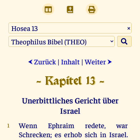
×
Zurück
|
Inhalt
|
Weiter
⮜
⮞
- Kapitel 13 -
Unerbittliches Gericht über
Israel
Wenn
Ephraim
redete
,
war
1
Schrecken
;
es
erhob
sich
in
Israel
.