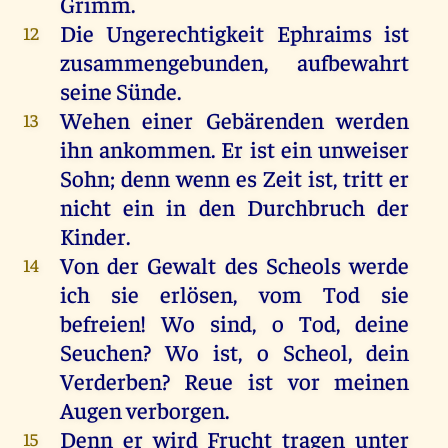
Grimm
.
Die
Ungerechtigkeit
Ephraims
ist
12
zusammengebunden
, aufbewahrt
seine
Sünde
.
Wehen
einer
Gebärenden
werden
13
ihn
ankommen
.
Er
ist
ein
unweiser
Sohn
;
denn
wenn
es
Zeit
ist
,
tritt
er
nicht
ein
in
den
Durchbruch
der
Kinder
.
Von
der
Gewalt
des
Scheols
werde
14
ich
sie
erlösen
,
vom
Tod
sie
befreien!
Wo
sind
,
o
Tod
,
deine
Seuchen
?
Wo
ist
,
o
Scheol,
dein
Verderben
? Reue
ist
vor
meinen
Augen
verborgen
.
Denn
er
wird
Frucht
tragen
unter
15