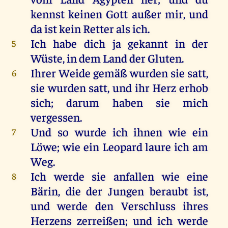
kennst
keinen
Gott
außer
mir
,
und
da
ist
kein
Retter
als
ich
.
Ich
habe
dich
ja
gekannt
in
der
5
Wüste
,
in
dem
Land
der
Gluten.
Ihrer
Weide
gemäß
wurden
sie
satt
,
6
sie
wurden
satt
,
und
ihr
Herz
erhob
sich
;
darum
haben
sie
mich
vergessen
.
Und
so
wurde
ich
ihnen
wie
ein
7
Löwe
;
wie
ein
Leopard
laure
ich
am
Weg
.
Ich
werde
sie
anfallen
wie
eine
8
Bärin,
die
der
Jungen
beraubt
ist
,
und
werde
den
Verschluss
ihres
Herzens
zerreißen
;
und
ich
werde