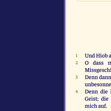
Und
Hiob
1
O
dass
m
2
Missgesch
Denn
dan
3
unbesonn
Denn
die
4
Geist
;
die
mich
auf
.