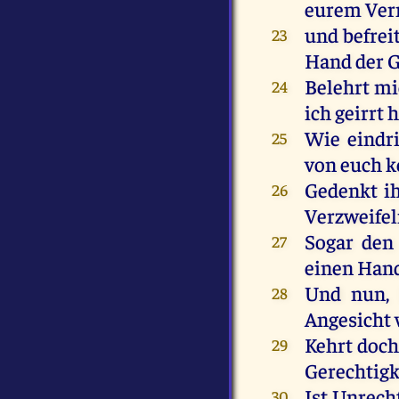
eurem
Ve
und
befrei
23
Hand
der
G
Belehrt
mi
24
ich
geirrt
h
Wie
eindr
25
von
euch
k
Gedenkt
i
26
Verzweifel
Sogar
den
27
einen
Han
Und
nun
,
28
Angesicht
Kehrt
doch
29
Gerechtigk
Ist
Unrech
30