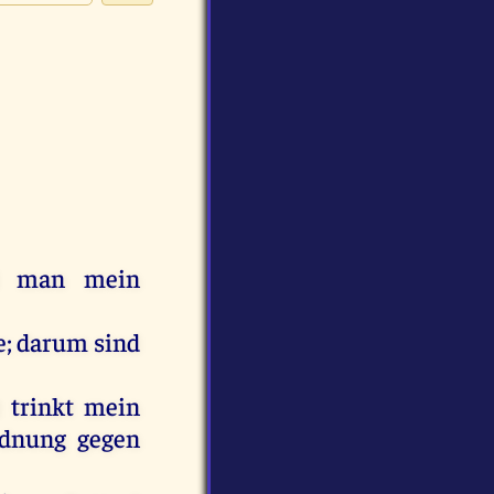
man
mein
e
;
darum
sind
t
trinkt
mein
rdnung
gegen