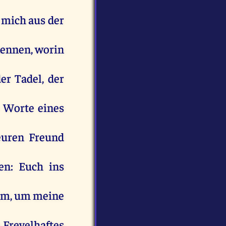
mich
aus
der
kennen
,
worin
der
Tadel
,
der
Worte
eines
euren
Freund
ken:
Euch
ins
um
,
um
meine
n
Frevelhaftes