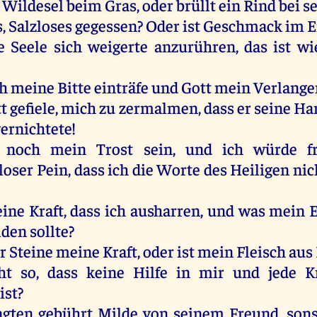
Wildesel
beim
Gras
,
oder
brüllt
ein
Rind
bei
s
, Salzloses
gegessen
?
Oder
ist
Geschmack
im
E
e
Seele
sich
weigerte
anzurühren
,
das
ist
wi
h
meine
Bitte
einträfe
und
Gott
mein
Verlange
t
gefiele,
mich
zu
zermalmen
, dass
er
seine
Ha
ernichtete!
noch
mein
Trost
sein
,
und
ich
würde
f
oser Pein, dass
ich
die
Worte
des
Heiligen
nic
ine
Kraft
, dass
ich
ausharren,
und
was
mein
lden
sollte
?
r
Steine
meine
Kraft
,
oder
ist
mein
Fleisch
aus
ht
so
, dass
keine
Hilfe
in
mir
und
jede
K
ist
?
agten
gebührt
Milde
von
seinem
Freund
,
sons