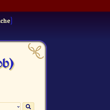
uche
ob)