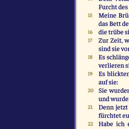
Furcht
des
Meine
Brü
15
das
Bett
de
die
trübe
s
16
Zur
Zeit
,
w
17
sind
sie
vo
Es
schläng
18
verlieren
s
Es
blickte
19
auf
sie
:
Sie
wurde
20
und
wurde
Denn
jetzt
21
fürchtet
e
Habe
ich
22