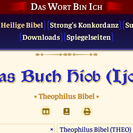
Das Wort Bin Ich
 Heilige Bibel
Strong's Konkordanz
S
Downloads
Spiegelseiten
s Buch Hiob (Ij
⭑
Theophilus Bibel
⭑
×