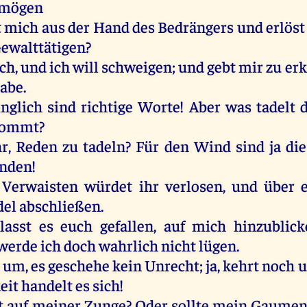
rmögen
t
mich
aus
der
Hand
des
Bedrängers
und
erlöst
ewalttätigen
?
ch
,
und
ich
will
schweigen
;
und
gebt
mir
zu
er
abe
.
inglich
sind
richtige
Worte
!
Aber
was
tadelt
ommt
?
hr
,
Reden
zu
tadeln?
Für
den
Wind
sind
ja
die
nden!
Verwaisten würdet
ihr
verlosen,
und
über
del
abschließen.
 lasst
es
euch
gefallen
,
auf
mich
hinzublic
werde
ich
doch
wahrlich
nicht
lügen
.
um
,
es
geschehe
kein
Unrecht
;
ja
,
kehrt
noch
eit
handelt
es
sich
!
t
auf
meiner
Zunge
?
Oder
sollte
mein
Gaume