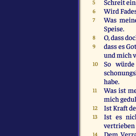
Schreit
ein
5
Wird
Fades
6
Was
mein
7
Speise
.
O
, dass
doc
8
dass
es
Got
9
und
mich
v
So
würde
10
schonungsl
habe
.
Was
ist
me
11
mich
gedu
Ist
Kraft
de
12
Ist
es
nic
13
vertrieben
Dem
Verz
14