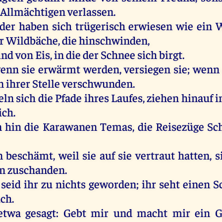
Allmächtigen
verlassen
.
der
haben
sich
trügerisch erwiesen
wie
ein
W
r
Wildbäche,
die
hinschwinden,
ind
von
Eis
,
in
die
der
Schnee
sich
birgt
.
enn
sie
erwärmt
werden
,
versiegen
sie
;
wenn
n
ihrer
Stelle
verschwunden
.
eln
sich
die
Pfade
ihres
Laufes,
ziehen
hinauf
i
ich
.
n
hin
die
Karawanen
Temas,
die
Reisezüge
Sc
n
beschämt
,
weil
sie
auf
sie
vertraut
hatten
,
s
n
zuschanden.
seid
ihr
zu
nichts
geworden
;
ihr
seht
einen
S
uch
.
etwa
gesagt
:
Gebt
mir
und
macht
mir
ein
G