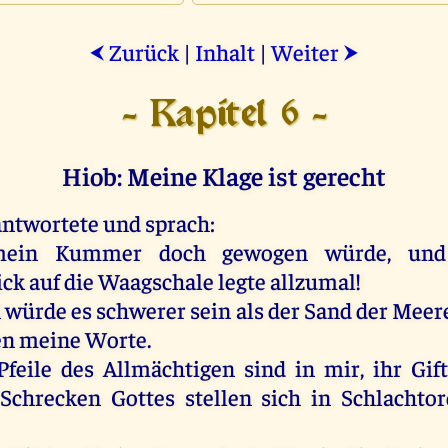
Zurück
|
Inhalt
|
Weiter
⮜
⮞
- Kapitel 6 -
Hiob: Meine Klage ist gerecht
antwortete
und
sprach
:
ein
Kummer
doch
gewogen
würde
,
und
ick
auf
die
Waagschale
legte
allzumal
!
n
würde
es
schwerer
sein
als
der
Sand
der
Meer
en
meine
Worte
.
Pfeile
des
Allmächtigen
sind
in
mir
,
ihr
Gif
Schrecken
Gottes
stellen
sich
in
Schlachto