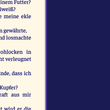
einem
Futter
?
iweiß?
e
meine
ekle
n
gewährte,
nd
losmachte
rohlocken
in
ht
verleugnet
Ende
, dass
ich
Kupfer?
raft
aus
mir
t
wird
er
die