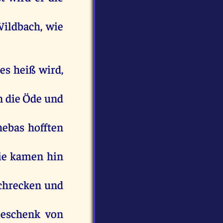
ildbach,
wie
es
heiß
wird
,
n
die
Öde
und
hebas
hofften
ie
kamen
hin
chrecken
und
eschenk
von