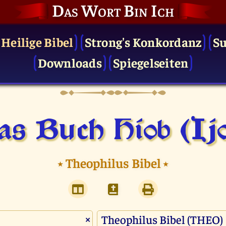
Das Wort Bin Ich
 Heilige Bibel
Strong's Konkordanz
S
Downloads
Spiegelseiten
s Buch Hiob (Ij
⭑
Theophilus Bibel
⭑
×