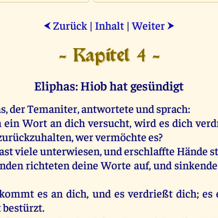
Zurück
|
Inhalt
|
Weiter
⮜
⮞
- Kapitel 4 -
Eliphas: Hiob hat gesündigt
as
,
der
Temaniter,
antwortete
und
sprach
:
n
ein
Wort
an
dich
versucht
,
wird
es
dich
verd
zurückzuhalten
,
wer
vermöchte
es
?
ast
viele
unterwiesen
,
und
erschlaffte
Hände
s
enden
richteten
deine
Worte
auf
,
und
sinkend
kommt
es
an
dich
,
und
es
verdrießt
dich
;
es
t
bestürzt
.