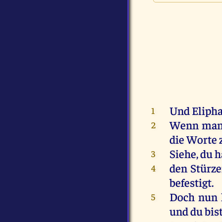
Und
Eliph
1
Wenn
ma
2
die
Worte
Siehe
,
du
h
3
den
Stürz
4
befestigt
.
Doch
nun
5
und
du
bis