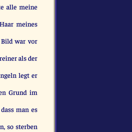
te
alle
meine
Haar
meines
Bild
war
vor
reiner
als
der
ngeln
legt
er
en
Grund
im
dass
man
es
en
,
so
sterben