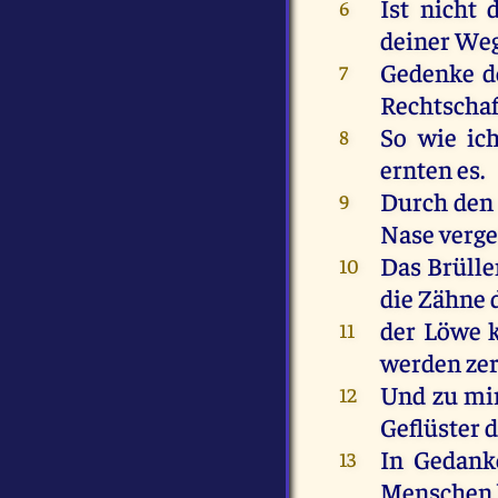
Ist
nicht
6
deiner
We
Gedenke
d
7
Rechtscha
So
wie
ic
8
ernten
es
.
Durch
den
9
Nase
verg
Das
Brülle
10
die
Zähne
der
Löwe
11
werden
ze
Und
zu
mi
12
Geflüster
In
Gedank
13
Menschen