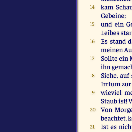
kam
Scha
14
Gebeine
;
und
ein
G
15
Leibes
star
Es
stand
d
16
meinen
Au
Sollte
ein
17
ihn
gemac
Siehe
,
auf
18
Irrtum
zur
wieviel
m
19
Staub
ist
!
Von
Morg
20
beachtet,
Ist
es
nich
21