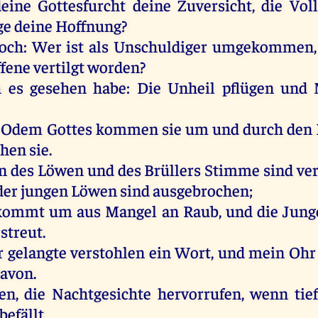
deine
Gottesfurcht
deine
Zuversicht
,
die
Vol
ge
deine
Hoffnung
?
och
:
Wer
ist
als
Unschuldiger
umgekommen
ffene
vertilgt
worden
?
h
es
gesehen
habe
:
Die
Unheil
pflügen
und
Odem
Gottes
kommen
sie
um
und
durch
den
ehen
sie
.
n
des
Löwen
und
des
Brüllers
Stimme
sind
ve
der
jungen
Löwen
sind
ausgebrochen;
kommt
um
aus
Mangel
an
Raub
,
und
die
Jung
rstreut
.
r
gelangte
verstohlen
ein
Wort
,
und
mein
Ohr
davon
.
en
,
die
Nachtgesichte hervorrufen,
wenn
tie
befällt,