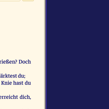
rießen
?
Doch
tärktest
du
;
e
Knie
hast
du
erreicht
dich
,