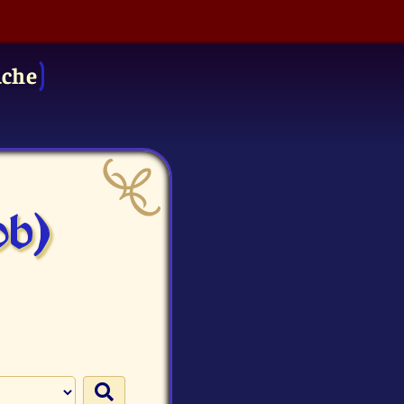
uche
ob)