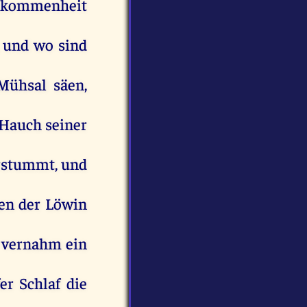
lkommenheit
,
und
wo
sind
Mühsal
säen
,
Hauch
seiner
rstummt
,
und
en
der
Löwin
vernahm
ein
fer
Schlaf
die