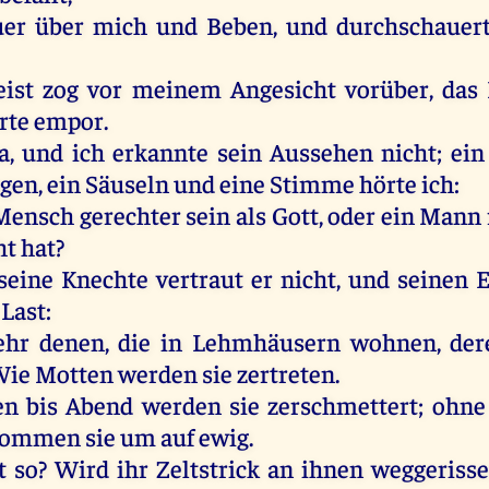
uer
über
mich
und
Beben
,
und
durchschauer
eist
zog
vor
meinem
Angesicht
vorüber
,
das
rte
empor
.
a
,
und
ich
erkannte
sein
Aussehen
nicht
;
ein
gen
,
ein
Säuseln
und
eine
Stimme
hörte
ich
:
Mensch
gerechter
sein
als
Gott
,
oder
ein
Mann
ht
hat
?
seine
Knechte
vertraut
er
nicht
,
und
seinen
E
Last
:
ehr
denen
,
die
in
Lehmhäusern
wohnen
,
der
Wie
Motten
werden
sie
zertreten
.
en
bis
Abend
werden
sie
zerschmettert
;
ohne
kommen
sie
um
auf
ewig
.
t
so
?
Wird
ihr
Zeltstrick
an
ihnen
weggeriss