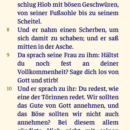
schlug
Hiob
mit
bösen
Geschwüren,
von
seiner
Fußsohle
bis
zu
seinem
Scheitel
.
Und
er
nahm
einen
Scherben
,
um
8
sich
damit
zu
schaben
;
und
er
saß
mitten
in
der
Asche
.
Da
sprach
seine
Frau
zu
ihm
:
Hältst
9
du
noch
fest
an
deiner
Vollkommenheit?
Sage
dich
los
von
Gott
und
stirb
!
Und
er
sprach
zu
ihr
:
Du
redest
,
wie
10
eine
der
Törinnen
redet
.
Wir
sollten
das
Gute
von
Gott
annehmen
,
und
das
Böse
sollten
wir
nicht
auch
annehmen
?
Bei
diesem
allem