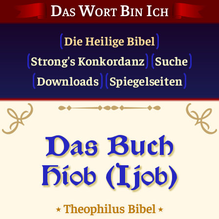
Das Wort Bin Ich
Die Heilige Bibel
Strong's Konkordanz
Suche
Downloads
Spiegelseiten
Das Buch
Hiob (Ijob)
⭑
Theophilus Bibel
⭑