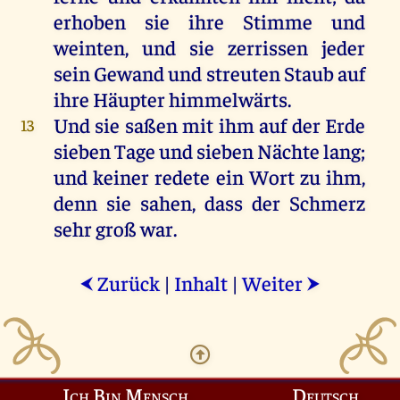
erhoben
sie
ihre
Stimme
und
weinten
,
und
sie
zerrissen
jeder
sein
Gewand
und
streuten
Staub
auf
ihre
Häupter
himmelwärts.
Und
sie
saßen
mit
ihm
auf
der
Erde
13
sieben
Tage
und
sieben
Nächte
lang
;
und
keiner
redete
ein
Wort
zu
ihm
,
denn
sie
sahen
, dass
der
Schmerz
sehr
groß
war
.
Zurück
|
Inhalt
|
Weiter
⮜
⮞
Ich Bin Mensch
Deutsch