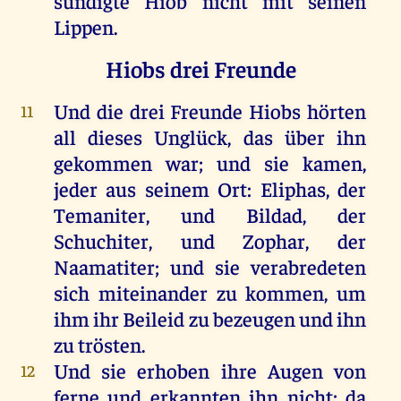
sündigte
Hiob
nicht
mit
seinen
Lippen
.
Hiobs drei Freunde
Und
die
drei
Freunde
Hiobs
hörten
11
all
dieses
Unglück
,
das
über
ihn
gekommen
war
;
und
sie
kamen
,
jeder
aus
seinem
Ort
:
Eliphas
,
der
Temaniter,
und
Bildad
,
der
Schuchiter,
und
Zophar
,
der
Naamatiter;
und
sie
verabredeten
sich
miteinander
zu
kommen
,
um
ihm
ihr
Beileid
zu
bezeugen
und
ihn
zu
trösten
.
Und
sie
erhoben
ihre
Augen
von
12
ferne
und
erkannten
ihn
nicht
;
da