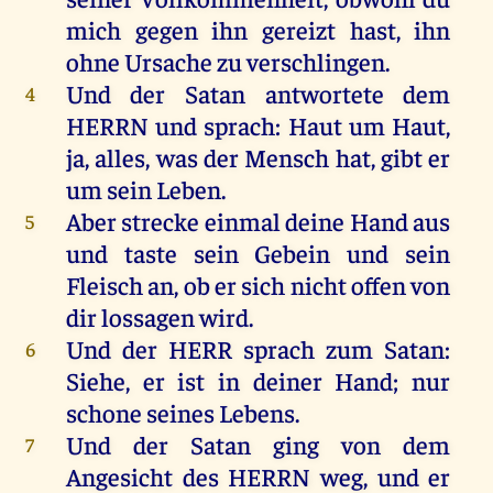
mich
gegen
ihn
gereizt
hast
,
ihn
ohne
Ursache
zu
verschlingen
.
Und
der
Satan
antwortete
dem
4
HERRN
und
sprach
:
Haut
um
Haut
,
ja
,
alles
,
was
der
Mensch
hat
,
gibt
er
um
sein
Leben
.
Aber
strecke
einmal
deine
Hand
aus
5
und
taste
sein
Gebein
und
sein
Fleisch
an
,
ob
er
sich
nicht
offen
von
dir
lossagen
wird
.
Und
der
HERR
sprach
zum
Satan
:
6
Siehe
,
er
ist
in
deiner
Hand
;
nur
schone
seines
Lebens
.
Und
der
Satan
ging
von
dem
7
Angesicht
des
HERRN
weg
,
und
er