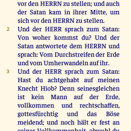
vor
den
HERRN
zu
stellen
;
und
auch
der
Satan
kam
in
ihrer
Mitte
,
um
sich
vor
den
HERRN
zu
stellen
.
Und
der
HERR
sprach
zum
Satan
:
2
Von
woher
kommst
du
?
Und
der
Satan
antwortete
dem
HERRN
und
sprach
:
Vom
Durchstreifen
der
Erde
und
vom
Umherwandeln
auf
ihr
.
Und
der
HERR
sprach
zum
Satan
:
3
Hast
du
achtgehabt
auf
meinen
Knecht
Hiob
?
Denn
seinesgleichen
ist
kein
Mann
auf
der
Erde
,
vollkommen
und
rechtschaffen
,
gottesfürchtig
und
das
Böse
meidend;
und
noch
hält
er
fest
an
seiner
Vollkommenheit, obwohl
du