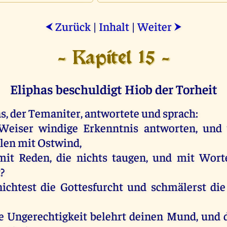
Zurück
|
Inhalt
|
Weiter
⮜
⮞
- Kapitel 15 -
Eliphas beschuldigt Hiob der Torheit
as
,
der
Temaniter,
antwortete
und
sprach
:
Weiser
windige
Erkenntnis
antworten
,
und
llen
mit
Ostwind
,
mit
Reden
,
die
nichts
taugen
,
und
mit
Wort
t
?
ichtest
die
Gottesfurcht
und
schmälerst
die
e
Ungerechtigkeit
belehrt
deinen
Mund
,
und