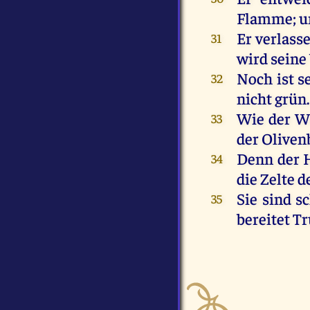
Flamme
;
u
Er
verlass
31
wird
seine
Noch
ist
s
32
nicht
grün
.
Wie
der
W
33
der
Olive
Denn
der
H
34
die
Zelte
d
Sie
sind
s
35
bereitet
Tr