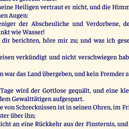
seine
Heiligen
vertraut
er
nicht
,
und
die
Himm
nen
Augen
:
niger
der
Abscheuliche
und
Verdorbene,
d
inkt
wie
Wasser
!
dir
berichten,
höre
mir
zu
;
und
was
ich
ges
eisen
verkündigt
und
nicht
verschwiegen
ha
,
in
war
das
Land
übergeben
,
und
kein
Fremder
z
Tage
wird
der
Gottlose
gequält
,
und
eine
kl
dem
Gewalttätigen
aufgespart.
e
von
Schrecknissen
ist
in
seinen
Ohren
,
im
Fr
ter
über
ihn
;
icht
an
eine
Rückkehr
aus
der
Finsternis
,
und