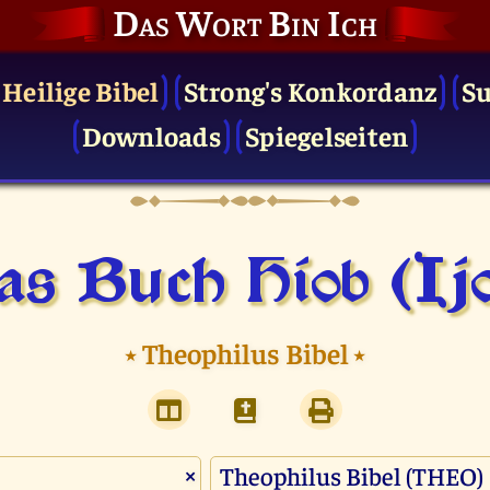
Das Wort Bin Ich
 Heilige Bibel
Strong's Konkordanz
S
Downloads
Spiegelseiten
s Buch Hiob (Ij
⭑
Theophilus Bibel
⭑
×