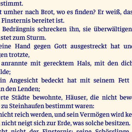
estimmt
.
ft
umher
nach
Brot
,
wo
es
finden
?
Er
weiß
, d
r
Finsternis
bereitet
ist
.
Bedrängnis
schrecken
ihn
,
sie
überwältige
stet
zum
Sturm
.
eine
Hand
gegen
Gott
ausgestreckt
hat
un
gen
trotzte,
anrannte
mit
gerecktem
Hals
,
mit
den
dic
ilde
;
in
Angesicht
bedeckt
hat
mit
seinem
Fett
an
den
Lenden
;
örte
Städte
bewohnte,
Häuser
,
die
nicht
bew
e
zu
Steinhaufen
bestimmt
waren
:
nicht
reich
werden
,
und
sein
Vermögen
wird
ke
d
nicht
neigt
sich
zur
Erde
,
was
solche
besitzen
.
cht
nicht
der
Finsternis
;
seine
Schössling