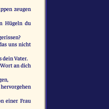
ippen
zeugen
n
Hügeln
du
gerissen
?
das
uns
nicht
s
dein
Vater
.
Wort
an
dich
gen
,
hervorgehen
on
einer
Frau