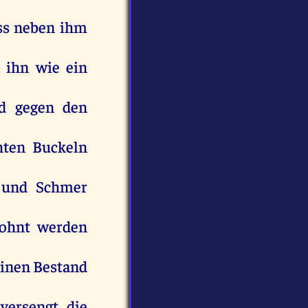
ass
neben
ihm
n
ihn
wie
ein
d
gegen
den
hten
Buckeln
und
Schmer
ohnt
werden
inen
Bestand
e
versengt
die