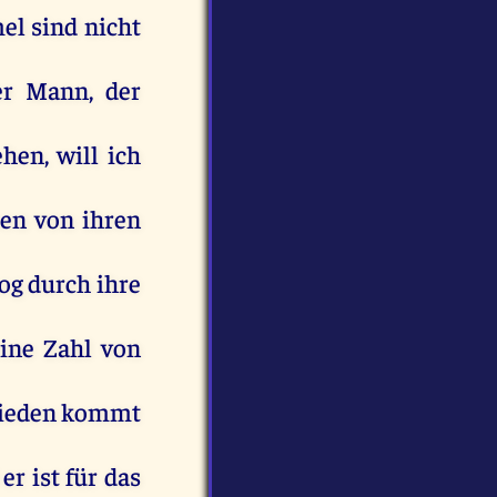
el
sind
nicht
er
Mann
,
der
ehen
,
will
ich
ben
von
ihren
og
durch
ihre
eine
Zahl
von
ieden
kommt
er
ist
für
das