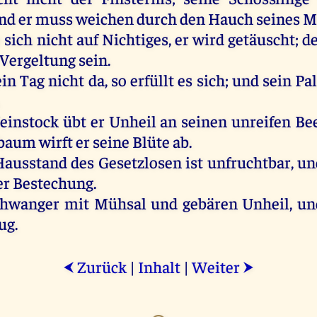
nd
er
muss
weichen
durch
den
Hauch
seines
M
e
sich
nicht
auf
Nichtiges
,
er
wird
getäuscht
;
d
Vergeltung
sein
.
ein
Tag
nicht
da
,
so
erfüllt
es
sich
;
und
sein
Pa
einstock
übt
er
Unheil
an
seinen
unreifen
Be
nbaum
wirft
er
seine
Blüte
ab
.
ausstand
des
Gesetzlosen
ist
unfruchtbar
,
un
er
Bestechung.
chwanger
mit
Mühsal
und
gebären
Unheil
,
un
ug
.
Zurück
|
Inhalt
|
Weiter
⮜
⮞