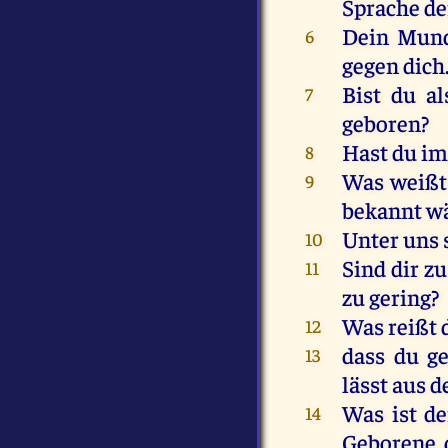
Sprache
de
Dein
Mun
6
gegen
dich
Bist
du
al
7
geboren
?
Hast
du
i
8
Was
weißt
9
bekannt
w
Unter
uns
10
Sind
dir
zu
11
zu
gering
?
Was
reißt
12
dass
du
g
13
lässt
aus
d
Was
ist
de
14
Geborene,