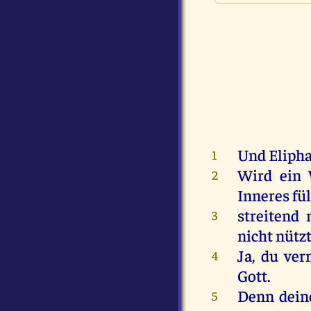
Und
Eliph
1
Wird
ein
2
Inneres
fü
streitend
3
nicht
nütz
Ja
,
du
vern
4
Gott
.
Denn
dein
5