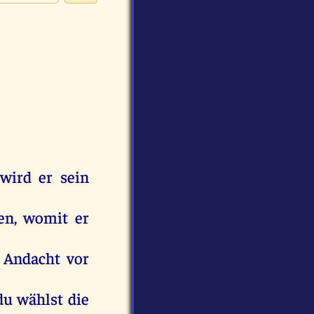
wird
er
sein
en
,
womit
er
Andacht
vor
du
wählst
die