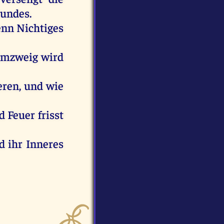
undes
.
enn
Nichtiges
lmzweig
wird
eren
,
und
wie
d
Feuer
frisst
d
ihr
Inneres