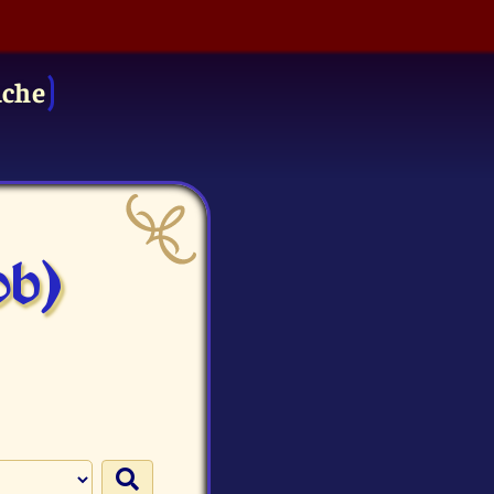
uche
ob)