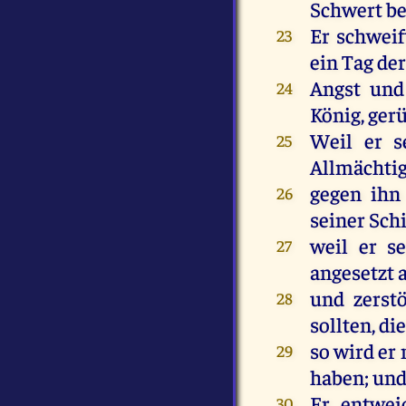
Schwert
b
Er
schwei
23
ein
Tag
de
Angst
und
24
König
,
gerü
Weil
er
s
25
Allmächti
gegen
ihn
26
seiner
Sch
weil
er
se
27
angesetzt
und
zerst
28
sollten
,
di
so
wird
er
29
haben
;
un
Er
entwei
30