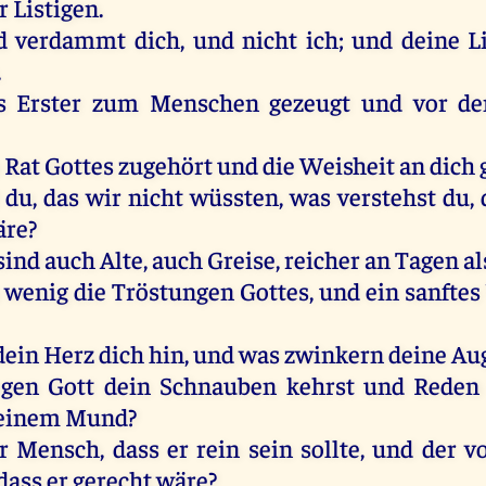
r
Listigen
.
d
verdammt
dich
,
und
nicht
ich
;
und
deine
L
.
s
Erster
zum
Menschen
gezeugt
und
vor
de
m
Rat
Gottes
zugehört
und
die
Weisheit
an
dich
du
,
das
wir
nicht
wüssten,
was
verstehst
du
,
äre
?
sind
auch
Alte
,
auch
Greise,
reicher
an
Tagen
al
wenig
die
Tröstungen
Gottes
,
und
ein
sanftes
dein
Herz
dich
hin
,
und
was
zwinkern
deine
Au
egen
Gott
dein
Schnauben
kehrst
und
Reden
einem
Mund
?
r
Mensch
, dass
er
rein
sein
sollte
,
und
der
v
 dass
er
gerecht
wäre
?