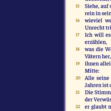
Siehe
,
auf
15
rein
in
sei
wieviel
we
16
Unrecht
tr
Ich
will
es
17
erzählen
,
was
die
W
18
Vätern
her
ihnen
alle
19
Mitte
:
Alle
seine
20
Jahren
ist
Die
Stimm
21
der
Verwüs
er
glaubt
n
22