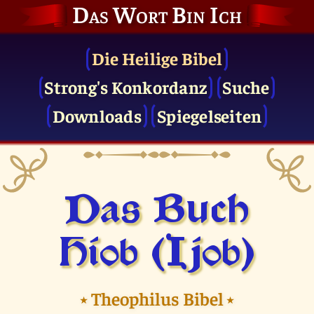
Das Wort Bin Ich
Die Heilige Bibel
Strong's Konkordanz
Suche
Downloads
Spiegelseiten
Das Buch
Hiob (Ijob)
⭑
Theophilus Bibel
⭑