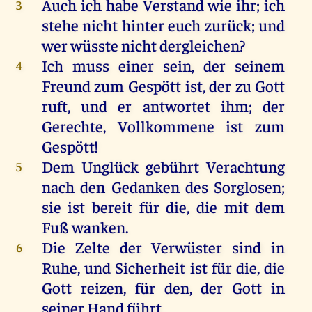
Auch
ich
habe
Verstand
wie
ihr
;
ich
3
stehe
nicht
hinter
euch
zurück
;
und
wer
wüsste
nicht
dergleichen
?
Ich
muss
einer
sein
,
der
seinem
4
Freund
zum
Gespött
ist
,
der
zu
Gott
ruft
,
und
er
antwortet
ihm
;
der
Gerechte
,
Vollkommene
ist
zum
Gespött
!
Dem
Unglück
gebührt
Verachtung
5
nach
den
Gedanken
des
Sorglosen;
sie
ist
bereit
für
die
,
die
mit
dem
Fuß
wanken
.
Die
Zelte
der
Verwüster
sind
in
6
Ruhe
,
und
Sicherheit
ist
für
die
,
die
Gott
reizen
,
für
den
,
der
Gott
in
seiner
Hand
führt
.