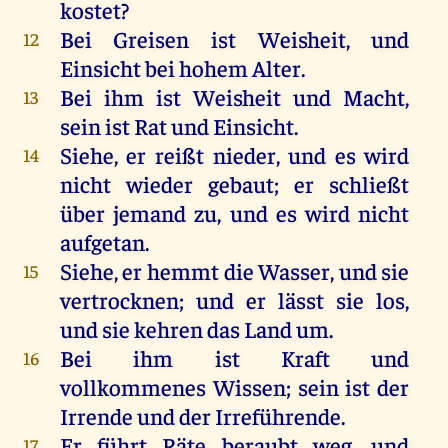
kostet
?
Bei
Greisen
ist
Weisheit
,
und
12
Einsicht
bei
hohem
Alter
.
Bei
ihm
ist
Weisheit
und
Macht
,
13
sein
ist
Rat
und
Einsicht
.
Siehe
,
er
reißt
nieder
,
und
es
wird
14
nicht
wieder
gebaut
;
er
schließt
über
jemand
zu
,
und
es
wird
nicht
aufgetan
.
Siehe
,
er
hemmt
die
Wasser
,
und
sie
15
vertrocknen
;
und
er
lässt
sie
los
,
und
sie
kehren
das
Land
um
.
Bei
ihm
ist
Kraft
und
16
vollkommenes
Wissen
;
sein
ist
der
Irrende
und
der
Irreführende.
Er
führt
Räte
beraubt
weg
,
und
17