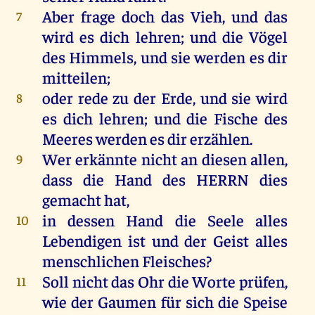
Aber
frage
doch
das
Vieh
,
und
das
7
wird
es
dich
lehren
;
und
die
Vögel
des
Himmels
,
und
sie
werden
es
dir
mitteilen
;
oder
rede
zu
der
Erde
,
und
sie
wird
8
es
dich
lehren
;
und
die
Fische
des
Meeres
werden
es
dir
erzählen
.
Wer
erkännte
nicht
an
diesen
allen
,
9
dass
die
Hand
des
HERRN
dies
gemacht
hat
,
in
dessen
Hand
die
Seele
alles
10
Lebendigen
ist
und
der
Geist
alles
menschlichen
Fleisches
?
Soll
nicht
das
Ohr
die
Worte
prüfen
,
11
wie
der
Gaumen
für
sich
die
Speise