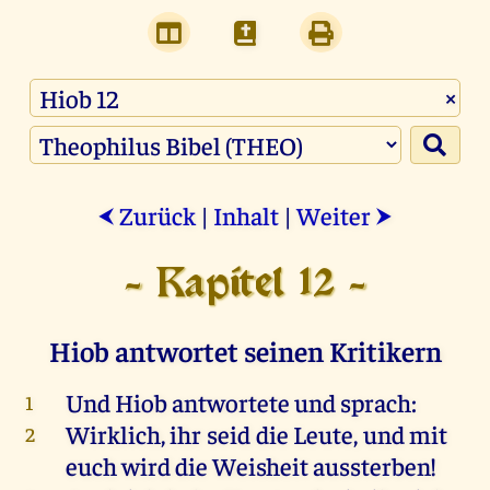
×
Zurück
|
Inhalt
|
Weiter
⮜
⮞
- Kapitel 12 -
Hiob antwortet seinen Kritikern
Und
Hiob
antwortete
und
sprach
:
1
Wirklich,
ihr
seid
die
Leute
,
und
mit
2
euch
wird
die
Weisheit
aussterben!