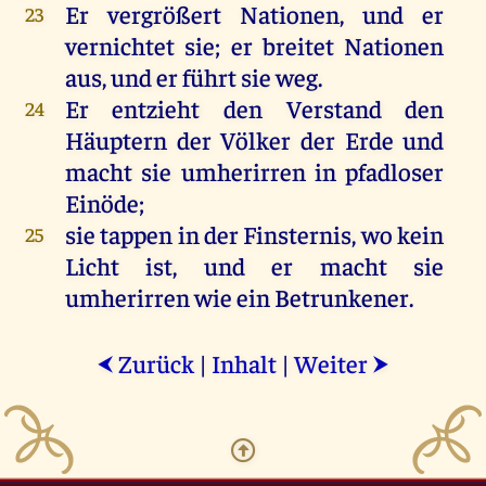
Er
vergrößert Nationen,
und
er
23
vernichtet
sie
;
er
breitet
Nationen
aus
,
und
er
führt
sie
weg
.
Er
entzieht
den
Verstand
den
24
Häuptern
der
Völker
der
Erde
und
macht
sie
umherirren
in
pfadloser
Einöde
;
sie
tappen
in
der
Finsternis
,
wo
kein
25
Licht
ist
,
und
er
macht
sie
umherirren
wie
ein
Betrunkener.
Zurück
|
Inhalt
|
Weiter
⮜
⮞