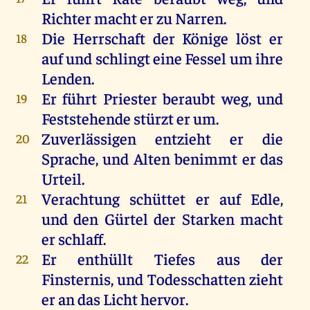
Richter
macht
er
zu
Narren
.
Die
Herrschaft
der
Könige
löst
er
18
auf
und
schlingt
eine
Fessel
um
ihre
Lenden
.
Er
führt
Priester
beraubt
weg
,
und
19
Feststehende
stürzt
er
um
.
Zuverlässigen
entzieht
er
die
20
Sprache
,
und
Alten
benimmt
er
das
Urteil
.
Verachtung
schüttet
er
auf
Edle
,
21
und
den
Gürtel
der
Starken
macht
er
schlaff.
Er
enthüllt Tiefes
aus
der
22
Finsternis
,
und
Todesschatten
zieht
er
an
das
Licht
hervor
.