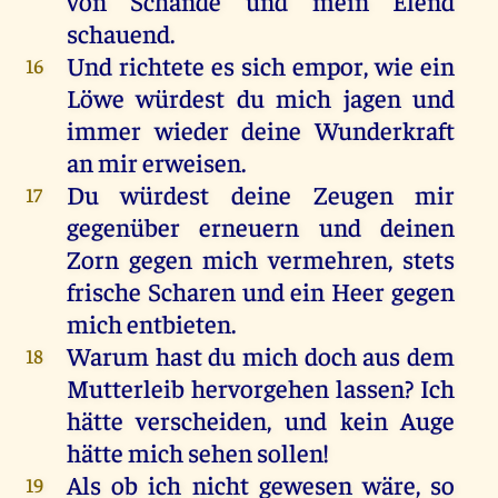
von
Schande
und
mein
Elend
schauend.
Und
richtete
es
sich
empor
,
wie
ein
16
Löwe
würdest
du
mich
jagen
und
immer
wieder
deine
Wunderkraft
an
mir
erweisen.
Du
würdest
deine
Zeugen
mir
17
gegenüber
erneuern
und
deinen
Zorn
gegen
mich
vermehren,
stets
frische
Scharen
und
ein
Heer
gegen
mich
entbieten
.
Warum
hast
du
mich
doch
aus
dem
18
Mutterleib
hervorgehen
lassen
?
Ich
hätte
verscheiden
,
und
kein
Auge
hätte
mich
sehen
sollen
!
Als
ob
ich
nicht
gewesen
wäre
,
so
19