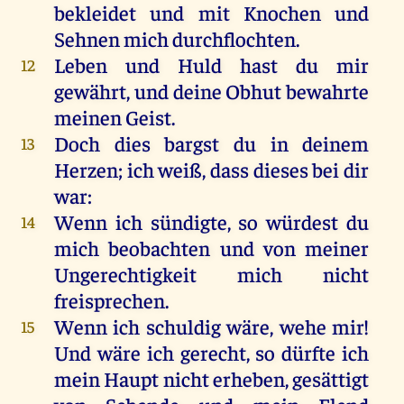
bekleidet
und
mit
Knochen
und
Sehnen
mich
durchflochten.
Leben
und
Huld
hast
du
mir
12
gewährt,
und
deine
Obhut
bewahrte
meinen
Geist
.
Doch
dies
bargst
du
in
deinem
13
Herzen
;
ich
weiß
, dass
dieses
bei
dir
war
:
Wenn
ich
sündigte
,
so
würdest
du
14
mich
beobachten
und
von
meiner
Ungerechtigkeit
mich
nicht
freisprechen.
Wenn
ich
schuldig
wäre
,
wehe
mir
!
15
Und
wäre
ich
gerecht
,
so
dürfte
ich
mein
Haupt
nicht
erheben
,
gesättigt