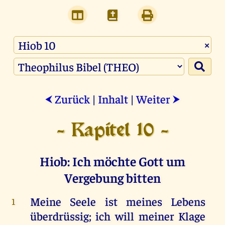
×
Zurück
|
Inhalt
|
Weiter
⮜
⮞
- Kapitel 10 -
Hiob: Ich möchte Gott um
Vergebung bitten
Meine
Seele
ist
meines
Lebens
1
überdrüssig
;
ich
will
meiner
Klage