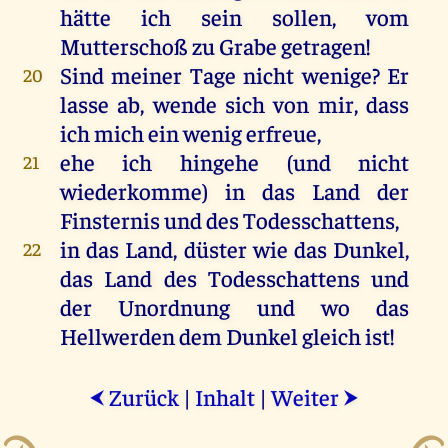
hätte
ich
sein
sollen
,
vom
Mutterschoß
zu
Grabe
getragen
!
Sind
meiner
Tage
nicht
wenige
?
Er
20
lasse
ab
,
wende
sich
von
mir
, dass
ich
mich
ein
wenig
erfreue
,
ehe
ich
hingehe
(
und
nicht
21
wiederkomme
)
in
das
Land
der
Finsternis
und
des
Todesschattens,
in
das
Land
, düster
wie
das
Dunkel
,
22
das
Land
des
Todesschattens
und
der
Unordnung
und
wo
das
Hellwerden
dem
Dunkel
gleich
ist
!
Zurück
|
Inhalt
|
Weiter
⮜
⮞