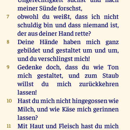
meiner
Sünde
forschst,
obwohl
du
weißt
, dass
ich
nicht
7
schuldig
bin
und
dass
niemand
ist
,
der
aus
deiner
Hand
rette
?
Deine
Hände
haben
mich
ganz
8
gebildet
und
gestaltet
um
und
um
,
und
du
verschlingst
mich
!
Gedenke
doch
, dass
du
wie
Ton
9
mich
gestaltet
,
und
zum
Staub
willst
du
mich
zurückkehren
lassen
!
Hast
du
mich
nicht
hingegossen
wie
10
Milch
,
und
wie
Käse
mich
gerinnen
lassen
?
Mit
Haut
und
Fleisch
hast
du
mich
11