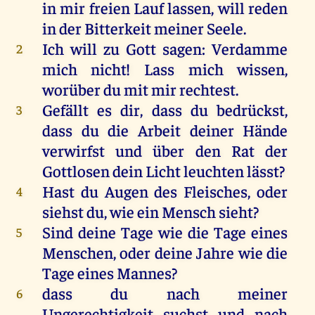
in
mir
freien
Lauf
lassen
,
will
reden
in
der
Bitterkeit
meiner
Seele
.
Ich
will
zu
Gott
sagen
:
Verdamme
2
mich
nicht
! Lass
mich
wissen
,
worüber
du
mit
mir
rechtest.
Gefällt
es
dir
, dass
du
bedrückst
,
3
dass
du
die
Arbeit
deiner
Hände
verwirfst
und
über
den
Rat
der
Gottlosen
dein
Licht
leuchten
lässt?
Hast
du
Augen
des
Fleisches
,
oder
4
siehst
du
,
wie
ein
Mensch
sieht
?
Sind
deine
Tage
wie
die
Tage
eines
5
Menschen
,
oder
deine
Jahre
wie
die
Tage
eines
Mannes
?
dass
du
nach
meiner
6
Ungerechtigkeit
suchst
und
nach