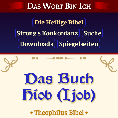
Das Wort Bin Ich
Die Heilige Bibel
Strong's Konkordanz
Suche
Downloads
Spiegelseiten
Das Buch
Hiob (Ijob)
⭑
Theophilus Bibel
⭑