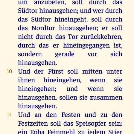
um
anzubeten
,
soll
durch
das
Südtor
hinausgehen
;
und
wer
durch
das
Südtor
hineingeht
,
soll
durch
das
Nordtor
hinausgehen
;
er
soll
nicht
durch
das
Tor
zurückkehren
,
durch
das
er
hineingegangen
ist
,
sondern
gerade
vor
sich
hinausgehen
.
Und
der
Fürst
soll
mitten
unter
10
ihnen
hineingehen
,
wenn
sie
hineingehen
;
und
wenn
sie
hinausgehen
,
sollen
sie
zusammen
hinausgehen
.
Und
an
den
Festen
und
zu
den
11
Festzeiten
soll
das
Speisopfer
sein
:
ein
Epha
Feinmehl
zu
jedem
Stier