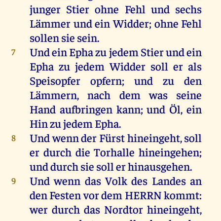
junger
Stier
ohne
Fehl
und
sechs
Lämmer
und
ein
Widder
;
ohne
Fehl
sollen
sie
sein
.
Und
ein
Epha
zu
jedem
Stier
und
ein
7
Epha
zu
jedem
Widder
soll
er
als
Speisopfer
opfern
;
und
zu
den
Lämmern
,
nach
dem
was
seine
Hand
aufbringen
kann
;
und
Öl
,
ein
Hin
zu
jedem
Epha
.
Und
wenn
der
Fürst
hineingeht
,
soll
8
er
durch
die
Torhalle
hineingehen
;
und
durch
sie
soll
er
hinausgehen
.
Und
wenn
das
Volk
des
Landes
an
9
den
Festen
vor
dem
HERRN
kommt
:
wer
durch
das
Nordtor
hineingeht
,