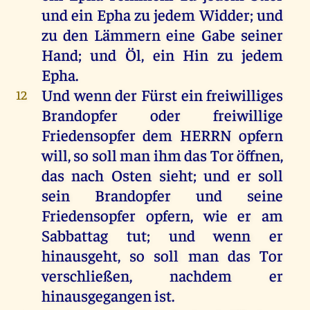
und
ein
Epha
zu
jedem
Widder
;
und
zu
den
Lämmern
eine
Gabe
seiner
Hand
;
und
Öl
,
ein
Hin
zu
jedem
Epha
.
Und
wenn
der
Fürst
ein
freiwilliges
12
Brandopfer
oder
freiwillige
Friedensopfer
dem
HERRN
opfern
will
,
so
soll
man
ihm
das
Tor
öffnen
,
das
nach
Osten
sieht
;
und
er
soll
sein
Brandopfer
und
seine
Friedensopfer
opfern
,
wie
er
am
Sabbattag
tut
;
und
wenn
er
hinausgeht
,
so
soll
man
das
Tor
verschließen
,
nachdem
er
hinausgegangen
ist
.