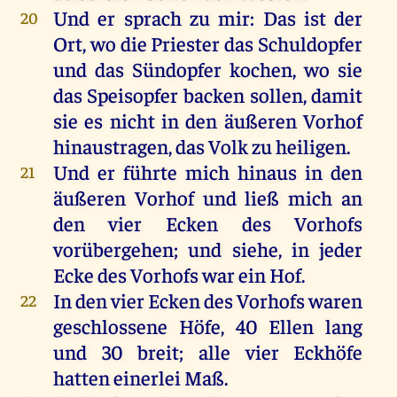
Und
er
sprach
zu
mir
:
Das
ist
der
20
Ort
,
wo
die
Priester
das
Schuldopfer
und
das
Sündopfer
kochen
,
wo
sie
das
Speisopfer
backen
sollen
,
damit
sie
es
nicht
in
den
äußeren
Vorhof
hinaustragen
,
das
Volk
zu
heiligen
.
Und
er
führte
mich
hinaus
in
den
21
äußeren
Vorhof
und
ließ
mich
an
den
vier
Ecken
des
Vorhofs
vorübergehen
;
und
siehe
,
in
jeder
Ecke
des
Vorhofs
war
ein
Hof
.
In
den
vier
Ecken
des
Vorhofs
waren
22
geschlossene
Höfe
, 40
Ellen
lang
und
30
breit
;
alle
vier
Eckhöfe
hatten
einerlei
Maß
.