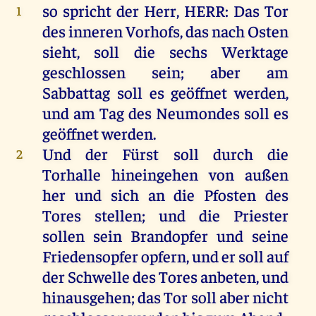
so
spricht
der
Herr
,
HERR
:
Das
Tor
1
des
inneren
Vorhofs
,
das
nach
Osten
sieht
,
soll
die
sechs
Werktage
geschlossen
sein
;
aber
am
Sabbattag
soll
es
geöffnet
werden
,
und
am
Tag
des
Neumondes
soll
es
geöffnet
werden
.
Und
der
Fürst
soll
durch
die
2
Torhalle
hineingehen
von
außen
her
und
sich
an
die
Pfosten
des
Tores
stellen
;
und
die
Priester
sollen
sein
Brandopfer
und
seine
Friedensopfer
opfern
,
und
er
soll
auf
der
Schwelle
des
Tores
anbeten
,
und
hinausgehen
;
das
Tor
soll
aber
nicht