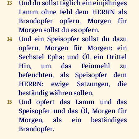
Und
du
sollst
täglich
ein
einjähriges
13
Lamm
ohne
Fehl
dem
HERRN
als
Brandopfer
opfern
,
Morgen
für
Morgen
sollst
du
es
opfern
.
Und
ein
Speisopfer
sollst
du
dazu
14
opfern
,
Morgen
für
Morgen
:
ein
Sechstel
Epha
;
und
Öl
,
ein
Drittel
Hin
,
um
das
Feinmehl
zu
befeuchten,
als
Speisopfer
dem
HERRN
:
ewige
Satzungen
,
die
beständig
währen
sollen
.
Und
opfert
das
Lamm
und
das
15
Speisopfer
und
das
Öl
,
Morgen
für
Morgen
,
als
ein
beständiges
Brandopfer
.