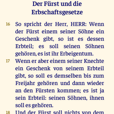
Der Fürst und die
Erbschaftsgesetze
So
spricht
der
Herr
,
HERR
:
Wenn
16
der
Fürst
einem
seiner
Söhne
ein
Geschenk
gibt
,
so
ist
es
dessen
Erbteil
;
es
soll
seinen
Söhnen
gehören
,
es
ist
ihr
Erbeigentum.
Wenn
er
aber
einem
seiner
Knechte
17
ein
Geschenk
von
seinem
Erbteil
gibt
,
so
soll
es
demselben
bis
zum
Freijahr
gehören
und
dann
wieder
an
den
Fürsten
kommen
;
es
ist
ja
sein
Erbteil
:
seinen
Söhnen
,
ihnen
soll
es
gehören
.
Und
der
Fürst
soll
nichts
von
dem
18