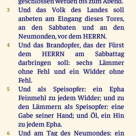
geschlossen
werden
bis
zum
Abend
.
Und
das
Volk
des
Landes
soll
3
anbeten
am
Eingang
dieses
Tores
,
an
den
Sabbaten
und
an
den
Neumonden
,
vor
dem
HERRN
.
Und
das
Brandopfer
,
das
der
Fürst
4
dem
HERRN
am
Sabbattag
darbringen
soll
:
sechs
Lämmer
ohne
Fehl
und
ein
Widder
ohne
Fehl
.
Und
als
Speisopfer
:
ein
Epha
5
Feinmehl
zu
jedem
Widder
;
und
zu
den
Lämmern
als
Speisopfer
:
eine
Gabe
seiner
Hand
;
und
Öl
,
ein
Hin
zu
jedem
Epha
.
Und
am
Tag
des
Neumondes:
ein
6