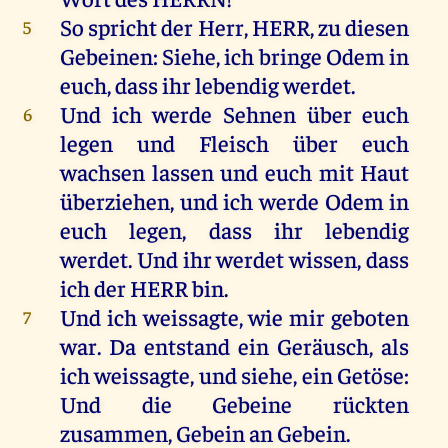
So
spricht
der
Herr
,
HERR
,
zu
diesen
5
Gebeinen
:
Siehe
,
ich
bringe
Odem
in
euch
, dass
ihr
lebendig
werdet
.
Und
ich
werde
Sehnen
über
euch
6
legen
und
Fleisch
über
euch
wachsen
lassen
und
euch
mit
Haut
überziehen
,
und
ich
werde
Odem
in
euch
legen
, dass
ihr
lebendig
werdet
.
Und
ihr
werdet
wissen
, dass
ich
der
HERR
bin
.
Und
ich
weissagte
,
wie
mir
geboten
7
war
.
Da
entstand
ein
Geräusch,
als
ich
weissagte
,
und
siehe
,
ein
Getöse:
Und
die
Gebeine
rückten
zusammen
,
Gebein
an
Gebein
.