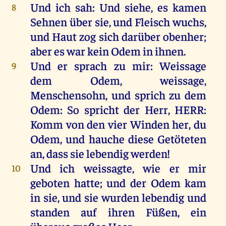
Und
ich
sah
:
Und
siehe
,
es
kamen
8
Sehnen
über
sie
,
und
Fleisch
wuchs
,
und
Haut
zog
sich
darüber
obenher
;
aber
es
war
kein
Odem
in
ihnen
.
Und
er
sprach
zu
mir
:
Weissage
9
dem
Odem
,
weissage
,
Menschensohn,
und
sprich
zu
dem
Odem
:
So
spricht
der
Herr
,
HERR
:
Komm
von
den
vier
Winden
her
,
du
Odem
,
und
hauche
diese
Getöteten
an
, dass
sie
lebendig
werden
!
Und
ich
weissagte
,
wie
er
mir
10
geboten
hatte
;
und
der
Odem
kam
in
sie
,
und
sie
wurden
lebendig
und
standen
auf
ihren
Füßen
,
ein