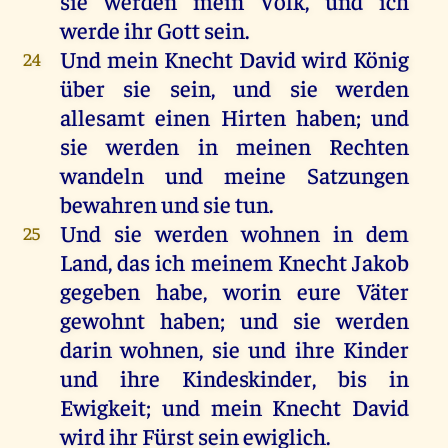
sie
werden
mein
Volk
,
und
ich
werde
ihr
Gott
sein
.
Und
mein
Knecht
David
wird
König
24
über
sie
sein
,
und
sie
werden
allesamt
einen
Hirten
haben
;
und
sie
werden
in
meinen
Rechten
wandeln
und
meine
Satzungen
bewahren
und
sie
tun
.
Und
sie
werden
wohnen
in
dem
25
Land
,
das
ich
meinem
Knecht
Jakob
gegeben
habe
,
worin
eure
Väter
gewohnt
haben
;
und
sie
werden
darin
wohnen
,
sie
und
ihre
Kinder
und
ihre
Kindeskinder
,
bis
in
Ewigkeit
;
und
mein
Knecht
David
wird
ihr
Fürst
sein
ewiglich
.