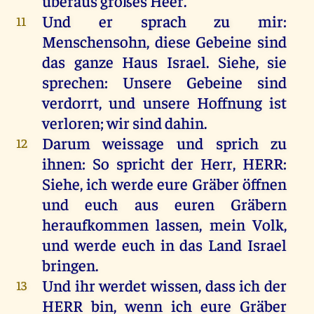
überaus
großes
Heer
.
Und
er
sprach
zu
mir
:
11
Menschensohn,
diese
Gebeine
sind
das
ganze
Haus
Israel
.
Siehe
,
sie
sprechen
:
Unsere
Gebeine
sind
verdorrt
,
und
unsere
Hoffnung
ist
verloren
;
wir
sind
dahin
.
Darum
weissage
und
sprich
zu
12
ihnen
:
So
spricht
der
Herr
,
HERR
:
Siehe
,
ich
werde
eure
Gräber
öffnen
und
euch
aus
euren
Gräbern
heraufkommen
lassen
,
mein
Volk
,
und
werde
euch
in
das
Land
Israel
bringen
.
Und
ihr
werdet
wissen
, dass
ich
der
13
HERR
bin
,
wenn
ich
eure
Gräber