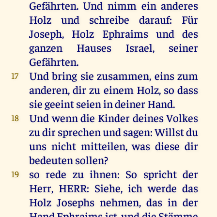
Gefährten.
Und
nimm
ein
anderes
Holz
und
schreibe
darauf
:
Für
Joseph
,
Holz
Ephraims
und
des
ganzen
Hauses
Israel
,
seiner
Gefährten.
Und
bring
sie
zusammen
,
eins
zum
17
anderen
,
dir
zu
einem
Holz
,
so
dass
sie
geeint
seien
in
deiner
Hand
.
Und
wenn
die
Kinder
deines
Volkes
18
zu
dir
sprechen
und
sagen
:
Willst
du
uns
nicht
mitteilen
,
was
diese
dir
bedeuten
sollen
?
so
rede
zu
ihnen
:
So
spricht
der
19
Herr
,
HERR
:
Siehe
,
ich
werde
das
Holz
Josephs
nehmen
,
das
in
der
Hand
Ephraims
ist
,
und
die
Stämme