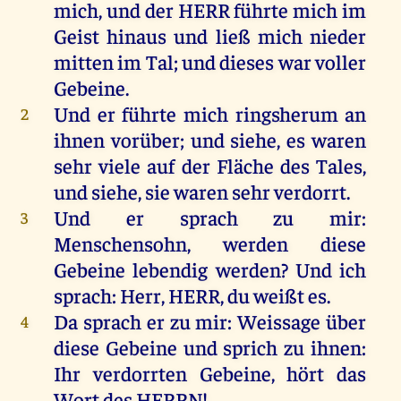
mich
,
und
der
HERR
führte
mich
im
Geist
hinaus
und
ließ
mich
nieder
mitten
im
Tal
;
und
dieses
war
voller
Gebeine
.
Und
er
führte
mich
ringsherum
an
2
ihnen
vorüber
;
und
siehe
,
es
waren
sehr
viele
auf
der
Fläche
des
Tales
,
und
siehe
,
sie
waren
sehr
verdorrt
.
Und
er
sprach
zu
mir
:
3
Menschensohn,
werden
diese
Gebeine
lebendig
werden
?
Und
ich
sprach
:
Herr
,
HERR
,
du
weißt
es
.
Da
sprach
er
zu
mir
:
Weissage
über
4
diese
Gebeine
und
sprich
zu
ihnen
:
Ihr
verdorrten
Gebeine
,
hört
das
Wort
des
HERRN
!