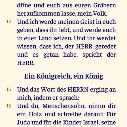
öffne
und
euch
aus
euren
Gräbern
heraufkommen
lasse
,
mein
Volk
.
Und
ich
werde
meinen
Geist
in
euch
14
geben
, dass
ihr
lebt
,
und
werde
euch
in
euer
Land
setzen
.
Und
ihr
werdet
wissen
, dass
ich
,
der
HERR
,
geredet
und
es
getan
habe
,
spricht
der
HERR
.
Ein Königreich, ein König
Und
das
Wort
des
HERRN
erging
an
15
mich
,
indem
er
sprach
:
Und
du
, Menschensohn,
nimm
dir
16
ein
Holz
und
schreibe
darauf
:
Für
Juda
und
für
die
Kinder
Israel
,
seine