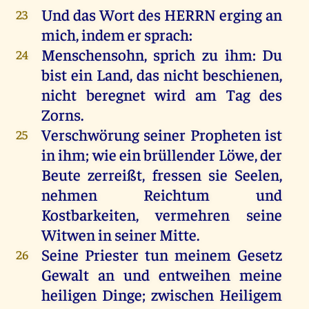
Und
das
Wort
des
HERRN
erging
an
23
mich
,
indem
er
sprach
:
Menschensohn,
sprich
zu
ihm
:
Du
24
bist
ein
Land
,
das
nicht
beschienen,
nicht
beregnet
wird
am
Tag
des
Zorns
.
Verschwörung
seiner
Propheten
ist
25
in
ihm
;
wie
ein
brüllender
Löwe
,
der
Beute
zerreißt
,
fressen
sie
Seelen
,
nehmen
Reichtum
und
Kostbarkeiten, vermehren
seine
Witwen
in
seiner
Mitte
.
Seine
Priester
tun
meinem
Gesetz
26
Gewalt
an
und
entweihen
meine
heiligen
Dinge
;
zwischen
Heiligem