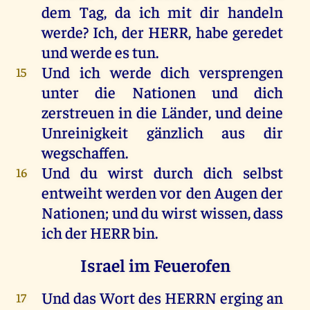
dem
Tag
,
da
ich
mit
dir
handeln
werde
?
Ich
,
der
HERR
,
habe
geredet
und
werde
es
tun
.
Und
ich
werde
dich
versprengen
15
unter
die
Nationen
und
dich
zerstreuen
in
die
Länder
,
und
deine
Unreinigkeit
gänzlich
aus
dir
wegschaffen.
Und
du
wirst
durch
dich
selbst
16
entweiht
werden
vor
den
Augen
der
Nationen;
und
du
wirst
wissen
, dass
ich
der
HERR
bin
.
Israel im Feuerofen
Und
das
Wort
des
HERRN
erging
an
17