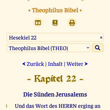
⭑
Theophilus Bibel
⭑
×
Zurück
|
Inhalt
|
Weiter
⮜
⮞
- Kapitel 22 -
Die Sünden Jerusalems
Und
das
Wort
des
HERRN
erging
an
1