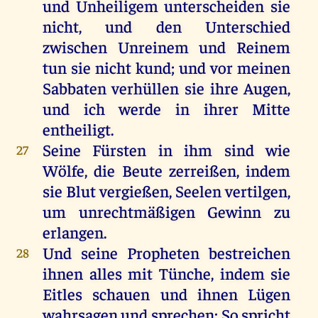
und
Unheiligem
unterscheiden
sie
nicht
,
und
den
Unterschied
zwischen
Unreinem
und
Reinem
tun
sie
nicht
kund
;
und
vor
meinen
Sabbaten
verhüllen
sie
ihre
Augen
,
und
ich
werde
in
ihrer
Mitte
entheiligt
.
Seine
Fürsten
in
ihm
sind
wie
27
Wölfe
,
die
Beute
zerreißen
,
indem
sie
Blut
vergießen
,
Seelen
vertilgen
,
um
unrechtmäßigen
Gewinn
zu
erlangen
.
Und
seine
Propheten
bestreichen
28
ihnen
alles
mit
Tünche
,
indem
sie
Eitles
schauen
und
ihnen
Lügen
wahrsagen
und
sprechen
:
So
spricht