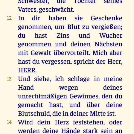
Schwester
,
die
Tochter
seines
Vaters
,
geschwächt
.
In
dir
haben
sie
Geschenke
12
genommen
,
um
Blut
zu
vergießen
;
du
hast
Zins
und
Wucher
genommen
und
deinen
Nächsten
mit
Gewalt
übervorteilt
.
Mich
aber
hast
du
vergessen
,
spricht
der
Herr
,
HERR
.
Und
siehe
,
ich
schlage
in
meine
13
Hand
wegen
deines
unrechtmäßigen Gewinnes,
den
du
gemacht
hast
,
und
über
deine
Blutschuld
,
die
in
deiner
Mitte
ist
.
Wird
dein
Herz
feststehen,
oder
14
werden
deine
Hände
stark
sein
an