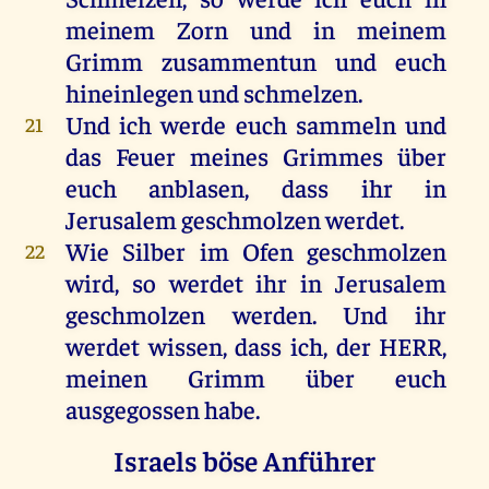
meinem
Zorn
und
in
meinem
Grimm
zusammentun
und
euch
hineinlegen
und
schmelzen
.
Und
ich
werde
euch
sammeln
und
21
das
Feuer
meines
Grimmes
über
euch
anblasen, dass
ihr
in
Jerusalem
geschmolzen
werdet
.
Wie
Silber
im
Ofen
geschmolzen
22
wird
,
so
werdet
ihr
in
Jerusalem
geschmolzen
werden
.
Und
ihr
werdet
wissen
, dass
ich
,
der
HERR
,
meinen
Grimm
über
euch
ausgegossen
habe
.
Israels böse Anführer