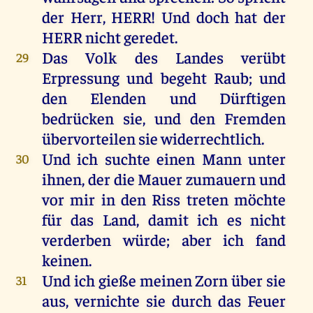
der
Herr
,
HERR
!
Und
doch
hat
der
HERR
nicht
geredet
.
Das
Volk
des
Landes
verübt
29
Erpressung
und
begeht
Raub
;
und
den
Elenden
und
Dürftigen
bedrücken
sie
,
und
den
Fremden
übervorteilen
sie
widerrechtlich.
Und
ich
suchte
einen
Mann
unter
30
ihnen
,
der
die
Mauer
zumauern
und
vor
mir
in
den
Riss
treten
möchte
für
das
Land
,
damit
ich
es
nicht
verderben
würde
;
aber
ich
fand
keinen
.
Und
ich
gieße
meinen
Zorn
über
sie
31
aus
, vernichte
sie
durch
das
Feuer