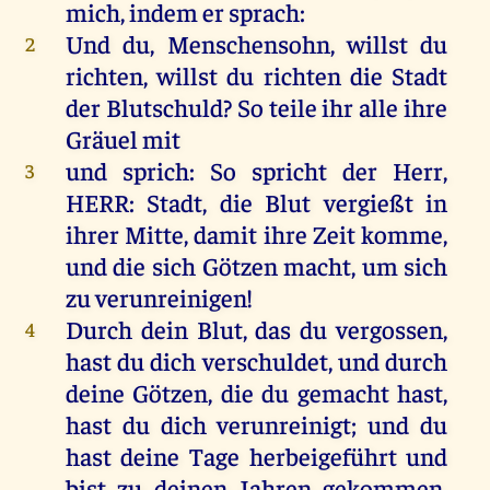
mich
,
indem
er
sprach
:
Und
du
, Menschensohn,
willst
du
2
richten
,
willst
du
richten
die
Stadt
der
Blutschuld
?
So
teile
ihr
alle
ihre
Gräuel
mit
und
sprich
:
So
spricht
der
Herr
,
3
HERR
:
Stadt
,
die
Blut
vergießt
in
ihrer
Mitte
,
damit
ihre
Zeit
komme
,
und
die
sich
Götzen
macht
,
um
sich
zu
verunreinigen
!
Durch
dein
Blut
,
das
du
vergossen
,
4
hast
du
dich
verschuldet
,
und
durch
deine
Götzen
,
die
du
gemacht
hast
,
hast
du
dich
verunreinigt
;
und
du
hast
deine
Tage
herbeigeführt
und
bist
zu
deinen
Jahren
gekommen
.