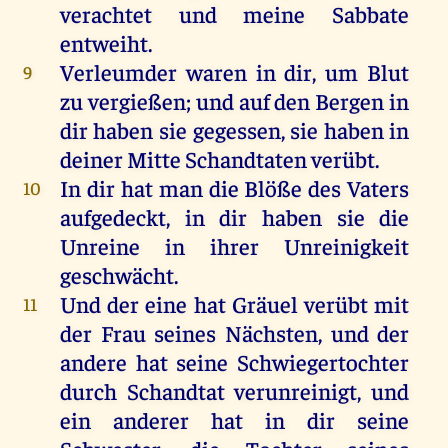
verachtet
und
meine
Sabbate
entweiht
.
Verleumder
waren
in
dir
,
um
Blut
9
zu
vergießen
;
und
auf
den
Bergen
in
dir
haben
sie
gegessen
,
sie
haben
in
deiner
Mitte
Schandtaten verübt.
In
dir
hat
man
die
Blöße
des
Vaters
10
aufgedeckt
,
in
dir
haben
sie
die
Unreine
in
ihrer
Unreinigkeit
geschwächt
.
Und
der
eine
hat
Gräuel verübt
mit
11
der
Frau
seines
Nächsten
,
und
der
andere
hat
seine
Schwiegertochter
durch
Schandtat
verunreinigt
,
und
ein
anderer
hat
in
dir
seine