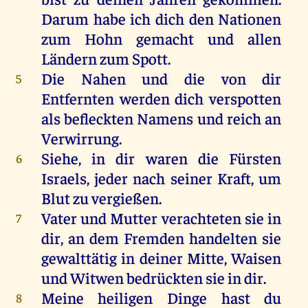
Darum
habe
ich
dich
den
Nationen
zum
Hohn
gemacht
und
allen
Ländern
zum
Spott
.
Die
Nahen
und
die
von
dir
5
Entfernten
werden
dich
verspotten
als
befleckten
Namens
und
reich
an
Verwirrung
.
Siehe
,
in
dir
waren
die
Fürsten
6
Israels
,
jeder
nach
seiner
Kraft
,
um
Blut
zu
vergießen
.
Vater
und
Mutter
verachteten
sie
in
7
dir
,
an
dem
Fremden
handelten
sie
gewalttätig
in
deiner
Mitte
,
Waisen
und
Witwen
bedrückten
sie
in
dir
.
Meine
heiligen
Dinge
hast
du
8