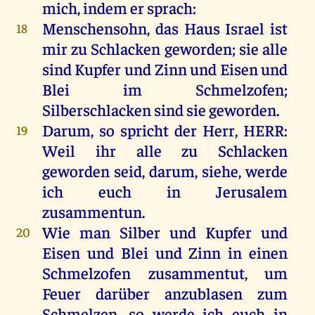
mich
,
indem
er
sprach
:
Menschensohn,
das
Haus
Israel
ist
18
mir
zu
Schlacken
geworden
;
sie
alle
sind
Kupfer
und
Zinn
und
Eisen
und
Blei
im
Schmelzofen;
Silberschlacken
sind
sie
geworden
.
Darum
,
so
spricht
der
Herr
,
HERR
:
19
Weil
ihr
alle
zu
Schlacken
geworden
seid
,
darum
,
siehe
,
werde
ich
euch
in
Jerusalem
zusammentun
.
Wie
man
Silber
und
Kupfer
und
20
Eisen
und
Blei
und
Zinn
in
einen
Schmelzofen
zusammentut
,
um
Feuer
darüber
anzublasen
zum
Schmelzen
,
so
werde
ich
euch
in