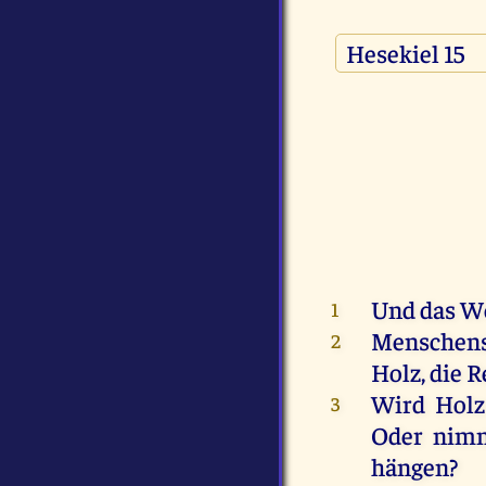
Und
das
W
1
Menschen
2
Holz
,
die
R
Wird
Holz
3
Oder
nim
hängen
?