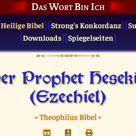
Das Wort Bin Ich
 Heilige Bibel
Strong's Konkordanz
S
Downloads
Spiegelseiten
er Prophet Heseki
(Ezechiel)
⭑
Theophilus Bibel
⭑