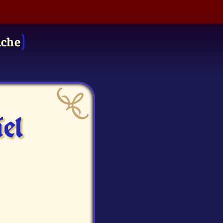
uche
el