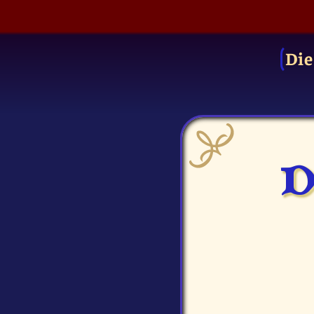
Die
D