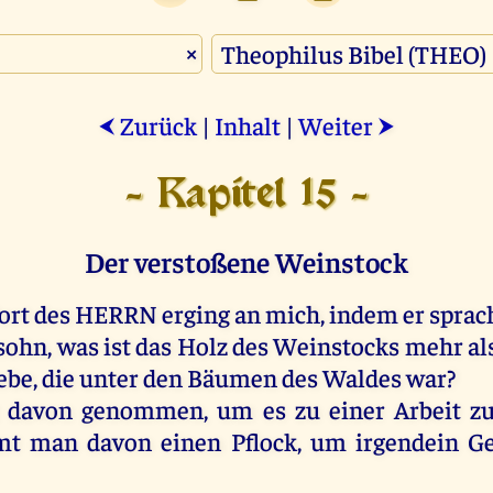
×
Zurück
|
Inhalt
|
Weiter
⮜
⮞
- Kapitel 15 -
Der verstoßene Weinstock
ort
des
HERRN
erging
an
mich
,
indem
er
sprac
sohn,
was
ist
das
Holz
des
Weinstocks
mehr
al
ebe
,
die
unter
den
Bäumen
des
Waldes
war
?
davon
genommen
,
um
es
zu
einer
Arbeit
z
mt
man
davon
einen
Pflock,
um
irgendein
Ge