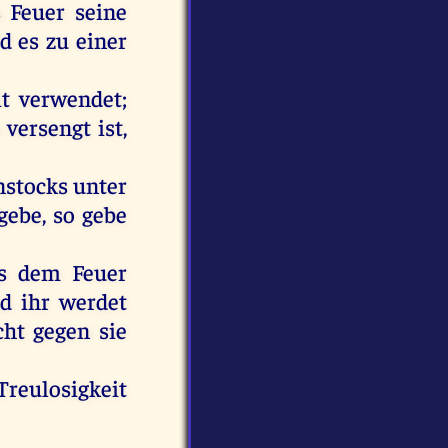
s
Feuer
seine
rd
es
zu
einer
t
verwendet;
versengt
ist
,
stocks
unter
gebe
,
so
gebe
s
dem
Feuer
d
ihr
werdet
cht
gegen
sie
reulosigkeit