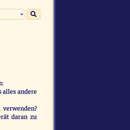
h
:
s
alles
andere
u
verwenden?
rät
daran
zu