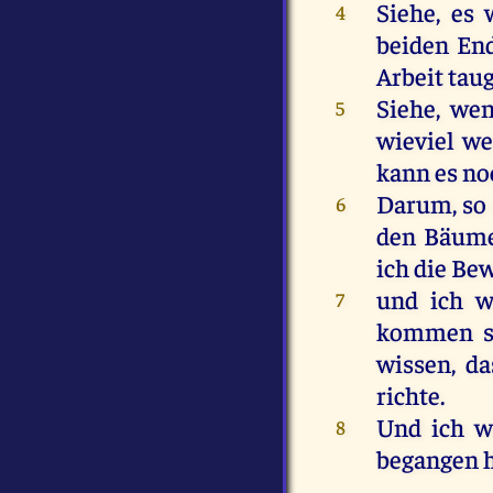
Siehe
,
es
4
beiden
En
Arbeit
tau
Siehe
,
we
5
wieviel
we
kann
es
no
Darum
,
so
6
den
Bäum
ich
die
Bew
und
ich
w
7
kommen
wissen
, d
richte
.
Und
ich
w
8
begangen