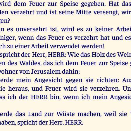
wird
dem
Feuer
zur
Speise
gegeben
.
Hat
da
den
verzehrt
und
ist
seine
Mitte
versengt
,
wi
gen
?
nn
es
unversehrt
ist
,
wird
es
zu
keiner
Arbei
niger
,
wenn
das
Feuer
es
verzehrt
hat
und
es
ch
zu
einer
Arbeit
verwendet
werden
!
spricht
der
Herr
,
HERR
:
Wie
das
Holz
des
Wein
en
des
Waldes
,
das
ich
dem
Feuer
zur
Speise
ohner
von
Jerusalem
dahin
;
erde
mein
Angesicht
gegen
sie
richten
:
Au
sie
heraus
,
und
Feuer
wird
sie
verzehren
.
Un
ass
ich
der
HERR
bin
,
wenn
ich
mein
Angesi
erde
das
Land
zur
Wüste
machen
,
weil
sie
T
haben
,
spricht
der
Herr
,
HERR
.