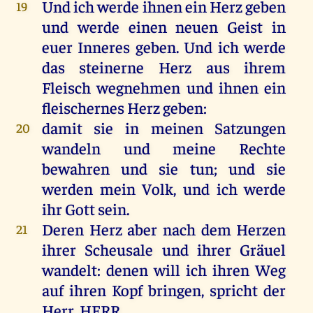
Und
ich
werde
ihnen
ein
Herz
geben
19
und
werde
einen
neuen
Geist
in
euer
Inneres
geben
.
Und
ich
werde
das
steinerne
Herz
aus
ihrem
Fleisch
wegnehmen
und
ihnen
ein
fleischernes
Herz
geben
:
damit
sie
in
meinen
Satzungen
20
wandeln
und
meine
Rechte
bewahren
und
sie
tun
;
und
sie
werden
mein
Volk
,
und
ich
werde
ihr
Gott
sein
.
Deren
Herz
aber
nach
dem
Herzen
21
ihrer
Scheusale
und
ihrer
Gräuel
wandelt
:
denen
will
ich
ihren
Weg
auf
ihren
Kopf
bringen
,
spricht
der
Herr
,
HERR
.