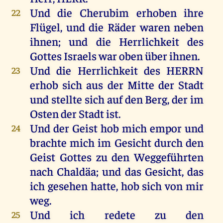
Und
die
Cherubim
erhoben
ihre
22
Flügel
,
und
die
Räder
waren
neben
ihnen
;
und
die
Herrlichkeit
des
Gottes
Israels
war
oben
über
ihnen
.
Und
die
Herrlichkeit
des
HERRN
23
erhob
sich
aus
der
Mitte
der
Stadt
und
stellte
sich
auf
den
Berg
,
der
im
Osten
der
Stadt
ist
.
Und
der
Geist
hob
mich
empor
und
24
brachte
mich
im
Gesicht
durch
den
Geist
Gottes
zu
den
Weggeführten
nach
Chaldäa
;
und
das
Gesicht
,
das
ich
gesehen
hatte
,
hob
sich
von
mir
weg
.
Und
ich
redete
zu
den
25