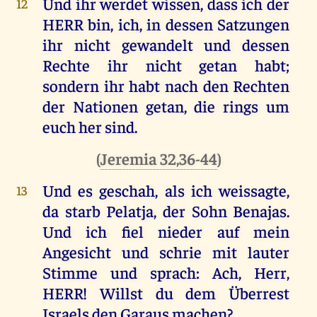
Und
ihr
werdet
wissen
, dass
ich
der
12
HERR
bin
,
ich
,
in
dessen
Satzungen
ihr
nicht
gewandelt
und
dessen
Rechte
ihr
nicht
getan
habt
;
sondern
ihr
habt
nach
den
Rechten
der
Nationen
getan
,
die
rings
um
euch
her
sind
.
(
Jeremia 32,36-44
)
Und
es
geschah
,
als
ich
weissagte
,
13
da
starb
Pelatja
,
der
Sohn
Benajas
.
Und
ich
fiel
nieder
auf
mein
Angesicht
und
schrie
mit
lauter
Stimme
und
sprach
:
Ach
,
Herr
,
HERR
!
Willst
du
dem
Überrest
Israels
den
Garaus
machen
?