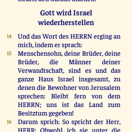
Gott wird Israel
wiederherstellen
Und
das
Wort
des
HERRN
erging
an
14
mich
,
indem
er
sprach
:
Menschensohn,
deine
Brüder
,
deine
15
Brüder
,
die
Männer
deiner
Verwandtschaft,
sind
es
und
das
ganze
Haus
Israel
insgesamt,
zu
denen
die
Bewohner
von
Jerusalem
sprechen
:
Bleibt
fern
von
dem
HERRN
;
uns
ist
das
Land
zum
Besitztum
gegeben
!
Darum
sprich
:
So
spricht
der
Herr
,
16
HERR
: Obwohl
ich
sie
unter
die