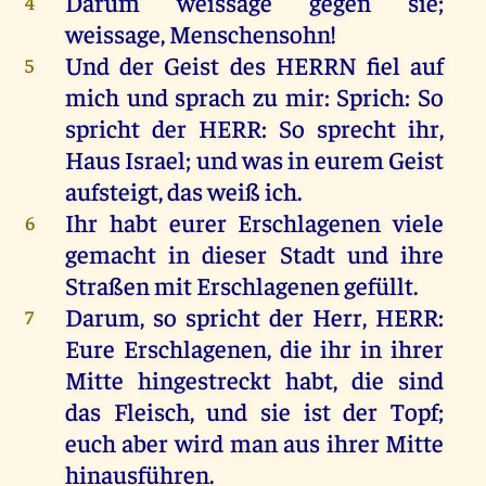
Darum
weissage
gegen
sie
;
4
weissage
, Menschensohn!
Und
der
Geist
des
HERRN
fiel
auf
5
mich
und
sprach
zu
mir
:
Sprich
:
So
spricht
der
HERR
:
So
sprecht
ihr
,
Haus
Israel
;
und
was
in
eurem
Geist
aufsteigt
,
das
weiß
ich
.
Ihr
habt
eurer
Erschlagenen
viele
6
gemacht
in
dieser
Stadt
und
ihre
Straßen
mit
Erschlagenen
gefüllt
.
Darum
,
so
spricht
der
Herr
,
HERR
:
7
Eure
Erschlagenen
,
die
ihr
in
ihrer
Mitte
hingestreckt
habt
,
die
sind
das
Fleisch
,
und
sie
ist
der
Topf
;
euch
aber
wird
man
aus
ihrer
Mitte
hinausführen
.