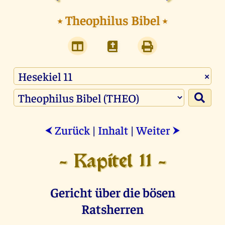
⭑
Theophilus Bibel
⭑
×
Zurück
|
Inhalt
|
Weiter
⮜
⮞
- Kapitel 11 -
Gericht über die bösen
Ratsherren