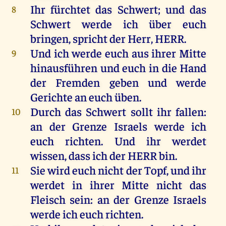
Ihr
fürchtet
das
Schwert
;
und
das
8
Schwert
werde
ich
über
euch
bringen
,
spricht
der
Herr
,
HERR
.
Und
ich
werde
euch
aus
ihrer
Mitte
9
hinausführen
und
euch
in
die
Hand
der
Fremden
geben
und
werde
Gerichte
an
euch
üben
.
Durch
das
Schwert
sollt
ihr
fallen
:
10
an
der
Grenze
Israels
werde
ich
euch
richten
.
Und
ihr
werdet
wissen
, dass
ich
der
HERR
bin
.
Sie
wird
euch
nicht
der
Topf
,
und
ihr
11
werdet
in
ihrer
Mitte
nicht
das
Fleisch
sein
:
an
der
Grenze
Israels
werde
ich
euch
richten
.