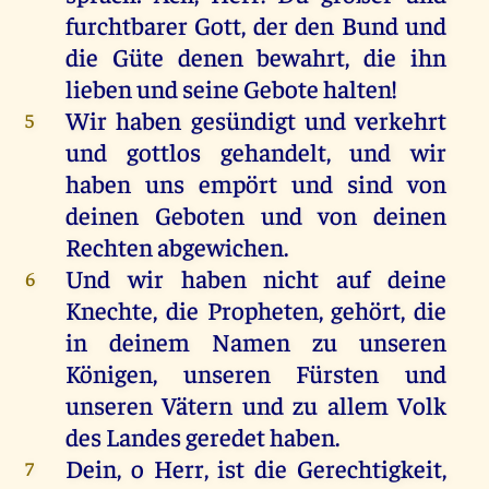
furchtbarer
Gott
,
der
den
Bund
und
die
Güte
denen
bewahrt
,
die
ihn
lieben
und
seine
Gebote
halten
!
Wir
haben
gesündigt
und
verkehrt
5
und
gottlos
gehandelt
,
und
wir
haben
uns
empört
und
sind
von
deinen
Geboten
und
von
deinen
Rechten
abgewichen
.
Und
wir
haben
nicht
auf
deine
6
Knechte
,
die
Propheten
,
gehört
,
die
in
deinem
Namen
zu
unseren
Königen
, unseren
Fürsten
und
unseren
Vätern
und
zu
allem
Volk
des
Landes
geredet
haben
.
Dein
,
o
Herr
,
ist
die
Gerechtigkeit
,
7