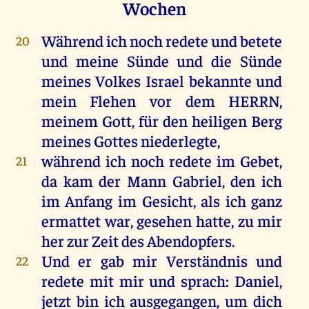
Wochen
Während
ich
noch
redete
und
betete
20
und
meine
Sünde
und
die
Sünde
meines
Volkes
Israel
bekannte
und
mein
Flehen
vor
dem
HERRN
,
meinem
Gott
,
für
den
heiligen
Berg
meines
Gottes
niederlegte,
während
ich
noch
redete
im
Gebet
,
21
da
kam
der
Mann
Gabriel
,
den
ich
im
Anfang
im
Gesicht
,
als
ich
ganz
ermattet
war
,
gesehen
hatte
,
zu
mir
her
zur
Zeit
des
Abendopfers
.
Und
er
gab
mir
Verständnis
und
22
redete
mit
mir
und
sprach
:
Daniel
,
jetzt
bin
ich
ausgegangen
,
um
dich