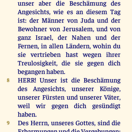
unser
aber
die
Beschämung
des
Angesichts
,
wie
es
an
diesem
Tag
ist
:
der
Männer
von
Juda
und
der
Bewohner
von
Jerusalem
,
und
von
ganz
Israel
,
der
Nahen
und
der
Fernen
,
in
allen
Ländern
,
wohin
du
sie
vertrieben
hast
wegen
ihrer
Treulosigkeit,
die
sie
gegen
dich
begangen
haben
.
HERR
!
Unser
ist
die
Beschämung
8
des
Angesichts
,
unserer
Könige
,
unserer
Fürsten
und
unserer
Väter
,
weil
wir
gegen
dich
gesündigt
haben
.
Des
Herrn
,
unseres
Gottes
,
sind
die
9
Erbarmungen
und
die
Vergebungen;