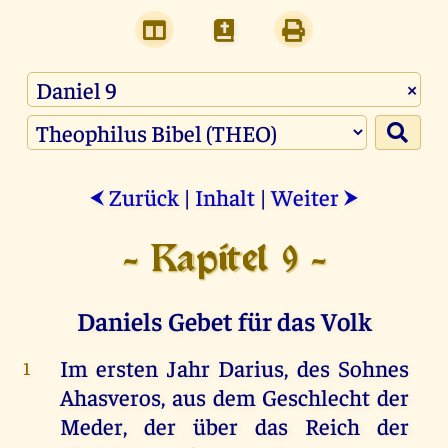
×
Zurück
|
Inhalt
|
Weiter
⮜
⮞
- Kapitel 9 -
Daniels Gebet für das Volk
Im
ersten
Jahr
Darius
,
des
Sohnes
1
Ahasveros
,
aus
dem
Geschlecht
der
Meder
,
der
über
das
Reich
der