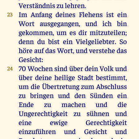
Verständnis
zu
lehren
.
Im
Anfang
deines
Flehens
ist
ein
23
Wort
ausgegangen
,
und
ich
bin
gekommen
,
um
es
dir
mitzuteilen;
denn
du
bist
ein
Vielgeliebter.
So
höre
auf
das
Wort
,
und
verstehe
das
Gesicht
:
70
Wochen
sind
über
dein
Volk
und
24
über
deine
heilige
Stadt
bestimmt
,
um
die
Übertretung
zum
Abschluss
zu
bringen
und
den
Sünden
ein
Ende
zu
machen
und
die
Ungerechtigkeit
zu
sühnen
und
eine
ewige
Gerechtigkeit
einzuführen
und
Gesicht
und