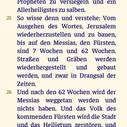
Propheten
zu
versiegeln
und
ein
Allerheiligstes
zu
salben
.
So
wisse
denn
und
verstehe
:
Vom
25
Ausgehen
des
Wortes
,
Jerusalem
wiederherzustellen
und
zu
bauen
,
bis
auf
den
Messias,
den
Fürsten
,
sind
7
Wochen
und
62
Wochen
.
Straßen
und
Gräben
werden
wiederhergestellt
und
gebaut
werden
,
und
zwar
in
Drangsal
der
Zeiten
.
Und
nach
den
62
Wochen
wird
der
26
Messias
weggetan
werden
und
nichts
haben
.
Und
das
Volk
des
kommenden
Fürsten
wird
die
Stadt
und
das
Heiligtum
zerstören
,
und