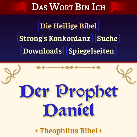
Das Wort Bin Ich
Die Heilige Bibel
Strong's Konkordanz
Suche
Downloads
Spiegelseiten
Der Prophet
Daniel
⭑
Theophilus Bibel
⭑