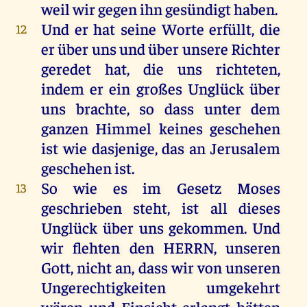
weil
wir
gegen
ihn
gesündigt
haben
.
Und
er
hat
seine
Worte
erfüllt
,
die
12
er
über
uns
und
über
unsere
Richter
geredet
hat
,
die
uns
richteten
,
indem
er
ein
großes
Unglück
über
uns
brachte
,
so
dass
unter
dem
ganzen
Himmel
keines
geschehen
ist
wie
dasjenige,
das
an
Jerusalem
geschehen
ist
.
So
wie
es
im
Gesetz
Moses
13
geschrieben
steht
,
ist
all
dieses
Unglück
über
uns
gekommen
.
Und
wir
flehten
den
HERRN
, unseren
Gott
,
nicht
an
, dass
wir
von
unseren
Ungerechtigkeiten
umgekehrt
wären
und
Einsicht
erlangt
hätten