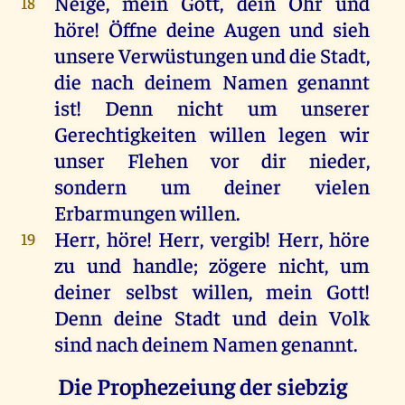
Neige
,
mein
Gott
,
dein
Ohr
und
18
höre
!
Öffne
deine
Augen
und
sieh
unsere
Verwüstungen
und
die
Stadt
,
die
nach
deinem
Namen
genannt
ist
!
Denn
nicht
um
unserer
Gerechtigkeiten
willen
legen
wir
unser
Flehen
vor
dir
nieder
,
sondern
um
deiner
vielen
Erbarmungen
willen
.
Herr
,
höre
!
Herr
,
vergib
!
Herr
,
höre
19
zu
und
handle
; zögere
nicht
,
um
deiner
selbst
willen
,
mein
Gott
!
Denn
deine
Stadt
und
dein
Volk
sind
nach
deinem
Namen
genannt
.
Die Prophezeiung der siebzig