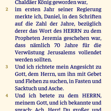
Chaldäer
König
geworden
war
,
im
ersten
Jahr
seiner
Regierung
2
merkte
ich
,
Daniel
,
in
den
Schriften
auf
die
Zahl
der
Jahre
, bezüglich
derer
das
Wort
des
HERRN
zu
dem
Propheten
Jeremia
geschehen
war
,
dass
nämlich
70
Jahre
für
die
Verwüstung
Jerusalems
vollendet
werden
sollten
.
Und
ich
richtete
mein
Angesicht
zu
3
Gott
,
dem
Herrn
,
um
ihn
mit
Gebet
und
Flehen
zu
suchen
,
in
Fasten
und
Sacktuch
und
Asche
.
Und
ich
betete
zu
dem
HERRN
,
4
meinem
Gott
,
und
ich
bekannte
und
sprach
:
Ach
,
Herr
!
Du
großer
und