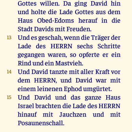
Gottes
willen
.
Da
ging
David
hin
und
holte
die
Lade
Gottes
aus
dem
Haus
Obed-Edoms
herauf
in
die
Stadt
Davids
mit
Freuden
.
Und
es
geschah
,
wenn
die
Träger
der
13
Lade
des
HERRN
sechs
Schritte
gegangen
waren
,
so
opferte
er
ein
Rind
und
ein
Mastvieh
.
Und
David
tanzte
mit
aller
Kraft
vor
14
dem
HERRN
,
und
David
war
mit
einem
leinenen
Ephod
umgürtet
.
Und
David
und
das
ganze
Haus
15
Israel
brachten
die
Lade
des
HERRN
hinauf
mit
Jauchzen
und
mit
Posaunenschall.