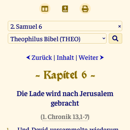
×
Zurück
|
Inhalt
|
Weiter
⮜
⮞
- Kapitel 6 -
Die Lade wird nach Jerusalem
gebracht
(
1. Chronik 13,1-7
)
Und
David
versammelte
wiederum
1