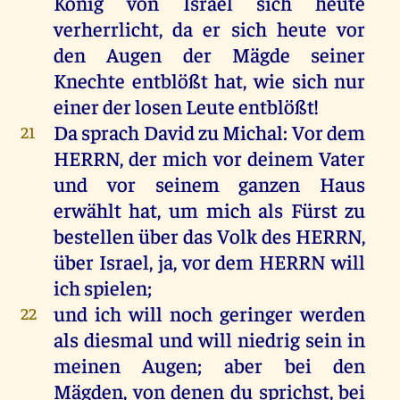
König
von
Israel
sich
heute
verherrlicht,
da
er
sich
heute
vor
den
Augen
der
Mägde
seiner
Knechte
entblößt
hat
,
wie
sich
nur
einer
der
losen
Leute
entblößt
!
Da
sprach
David
zu
Michal
:
Vor
dem
21
HERRN
,
der
mich
vor
deinem
Vater
und
vor
seinem
ganzen
Haus
erwählt
hat
,
um
mich
als
Fürst
zu
bestellen
über
das
Volk
des
HERRN
,
über
Israel
,
ja
,
vor
dem
HERRN
will
ich
spielen
;
und
ich
will
noch
geringer
werden
22
als
diesmal
und
will
niedrig
sein
in
meinen
Augen
;
aber
bei
den
Mägden
,
von
denen
du
sprichst
,
bei