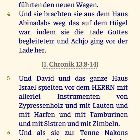
führten
den
neuen
Wagen
.
Und
sie
brachten
sie
aus
dem
Haus
4
Abinadabs
weg
,
das
auf
dem
Hügel
war
,
indem
sie
die
Lade
Gottes
begleiteten;
und
Achjo
ging
vor
der
Lade
her
.
(
1. Chronik 13,8-14
)
Und
David
und
das
ganze
Haus
5
Israel
spielten
vor
dem
HERRN
mit
allerlei
Instrumenten
von
Zypressenholz
und
mit
Lauten
und
mit
Harfen
und
mit
Tamburinen
und
mit
Sistren
und
mit
Zimbeln
.
Und
als
sie
zur
Tenne
Nakons
6