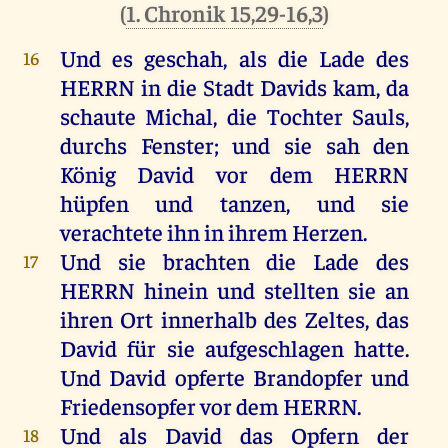
(
1. Chronik 15,29-16,3
)
Und
es
geschah
,
als
die
Lade
des
16
HERRN
in
die
Stadt
Davids
kam
,
da
schaute
Michal
,
die
Tochter
Sauls
,
durchs
Fenster
;
und
sie
sah
den
König
David
vor
dem
HERRN
hüpfen
und
tanzen
,
und
sie
verachtete
ihn
in
ihrem
Herzen
.
Und
sie
brachten
die
Lade
des
17
HERRN
hinein
und
stellten
sie
an
ihren
Ort
innerhalb
des
Zeltes,
das
David
für
sie
aufgeschlagen
hatte
.
Und
David
opferte
Brandopfer
und
Friedensopfer
vor
dem
HERRN
.
Und
als
David
das
Opfern
der
18