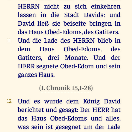
HERRN
nicht
zu
sich
einkehren
lassen
in
die
Stadt
Davids
;
und
David
ließ
sie
beiseite
bringen
in
das
Haus
Obed-Edoms,
des
Gatiters.
Und
die
Lade
des
HERRN
blieb
in
11
dem
Haus
Obed-Edoms,
des
Gatiters,
drei
Monate
.
Und
der
HERR
segnete
Obed-Edom
und
sein
ganzes
Haus
.
(
1. Chronik 15,1-28
)
Und
es
wurde
dem
König
David
12
berichtet
und
gesagt
:
Der
HERR
hat
das
Haus
Obed-Edoms
und
alles
,
was
sein
ist
gesegnet
um
der
Lade