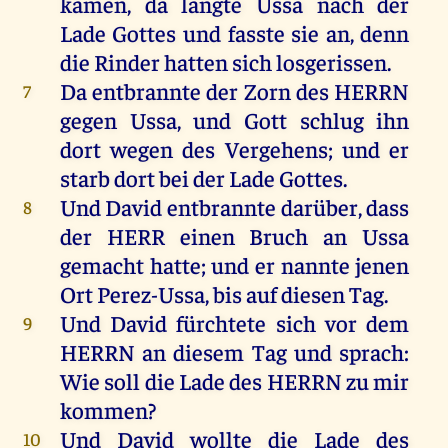
kamen
,
da
langte
Ussa
nach
der
Lade
Gottes
und
fasste
sie
an
,
denn
die
Rinder
hatten
sich
losgerissen
.
Da
entbrannte
der
Zorn
des
HERRN
7
gegen
Ussa,
und
Gott
schlug
ihn
dort
wegen
des
Vergehens;
und
er
starb
dort
bei
der
Lade
Gottes
.
Und
David
entbrannte
darüber
, dass
8
der
HERR
einen
Bruch
an
Ussa
gemacht
hatte
;
und
er
nannte
jenen
Ort
Perez-Ussa,
bis
auf
diesen
Tag
.
Und
David
fürchtete
sich
vor
dem
9
HERRN
an
diesem
Tag
und
sprach
:
Wie
soll
die
Lade
des
HERRN
zu
mir
kommen
?
Und
David
wollte
die
Lade
des
10