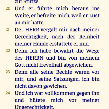
zur
Stütze.
Und
er
führte
mich
heraus
ins
20
Weite
,
er
befreite
mich
,
weil
er
Lust
an
mir
hatte
.
Der
HERR
vergalt
mir
nach
meiner
21
Gerechtigkeit
,
nach
der
Reinheit
meiner
Hände
erstattete
er
mir
.
Denn
ich
habe
bewahrt
die
Wege
22
des
HERRN
und
bin
von
meinem
Gott
nicht
frevelhaft
abgewichen
.
Denn
alle
seine
Rechte
waren
vor
23
mir
,
und
seine
Satzungen
,
ich
bin
nicht
davon
gewichen
.
Und
ich
war
vollkommen
gegen
ihn
24
und
hütete
mich
vor
meiner
Ungerechtigkeit
.