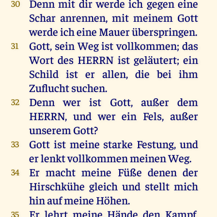
Denn
mit
dir
werde
ich
gegen
eine
30
Schar
anrennen,
mit
meinem
Gott
werde
ich
eine
Mauer
überspringen.
Gott
,
sein
Weg
ist
vollkommen
;
das
31
Wort
des
HERRN
ist
geläutert
;
ein
Schild
ist
er
allen
,
die
bei
ihm
Zuflucht
suchen
.
Denn
wer
ist
Gott
,
außer
dem
32
HERRN
,
und
wer
ein
Fels
,
außer
unserem
Gott
?
Gott
ist
meine
starke
Festung
,
und
33
er
lenkt
vollkommen
meinen
Weg
.
Er
macht
meine
Füße
denen
der
34
Hirschkühe
gleich
und
stellt
mich
hin
auf
meine
Höhen
.
Er
lehrt
meine
Hände
den
Kampf,
35