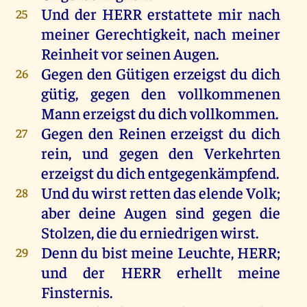
Und
der
HERR
erstattete
mir
nach
25
meiner
Gerechtigkeit
,
nach
meiner
Reinheit
vor
seinen
Augen
.
Gegen
den
Gütigen erzeigst
du
dich
26
gütig
,
gegen
den
vollkommenen
Mann
erzeigst
du
dich
vollkommen
.
Gegen
den
Reinen
erzeigst
du
dich
27
rein
,
und
gegen
den
Verkehrten
erzeigst
du
dich
entgegenkämpfend.
Und
du
wirst
retten
das
elende
Volk
;
28
aber
deine
Augen
sind
gegen
die
Stolzen
,
die
du
erniedrigen
wirst
.
Denn
du
bist
meine
Leuchte
,
HERR
;
29
und
der
HERR
erhellt
meine
Finsternis
.