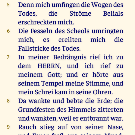
Denn
mich
umfingen
die
Wogen
des
5
Todes
,
die
Ströme
Belials
erschreckten
mich
.
Die
Fesseln
des
Scheols
umringten
6
mich
,
es
ereilten
mich
die
Fallstricke
des
Todes
.
In
meiner
Bedrängnis
rief
ich
zu
7
dem
HERRN
,
und
ich
rief
zu
meinem
Gott
;
und
er
hörte
aus
seinem
Tempel
meine
Stimme
,
und
mein
Schrei
kam
in
seine
Ohren
.
Da
wankte
und
bebte
die
Erde
;
die
8
Grundfesten
des
Himmels
zitterten
und
wankten
,
weil
er
entbrannt
war
.
Rauch
stieg
auf
von
seiner
Nase
,
9