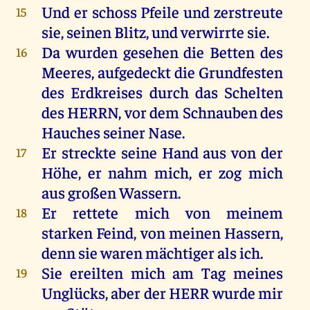
Und
er
schoss
Pfeile
und
zerstreute
15
sie
,
seinen
Blitz
,
und
verwirrte
sie
.
Da
wurden
gesehen
die
Betten
des
16
Meeres
,
aufgedeckt
die
Grundfesten
des
Erdkreises
durch
das
Schelten
des
HERRN
,
vor
dem
Schnauben
des
Hauches
seiner
Nase
.
Er
streckte
seine
Hand
aus
von
der
17
Höhe
,
er
nahm
mich
,
er
zog
mich
aus
großen
Wassern
.
Er
rettete
mich
von
meinem
18
starken
Feind
,
von
meinen
Hassern
,
denn
sie
waren
mächtiger
als
ich
.
Sie
ereilten
mich
am
Tag
meines
19
Unglücks
,
aber
der
HERR
wurde
mir