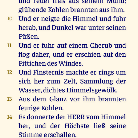
und
Feuer
fraß
aus
seinem
Mund
;
glühende
Kohlen
brannten
aus
ihm
.
Und
er
neigte
die
Himmel
und
fuhr
10
herab
,
und
Dunkel
war
unter
seinen
Füßen
.
Und
er
fuhr
auf
einem
Cherub
und
11
flog
daher
,
und
er
erschien
auf
den
Fittichen
des
Windes
.
Und
Finsternis
machte
er
rings
um
12
sich
her
zum
Zelt,
Sammlung
der
Wasser
, dichtes Himmelsgewölk.
Aus
dem
Glanz
vor
ihm
brannten
13
feurige
Kohlen
.
Es
donnerte
der
HERR
vom
Himmel
14
her
,
und
der
Höchste
ließ
seine
Stimme
erschallen
.