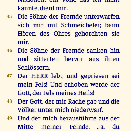
kannte
,
dient
mir
.
Die
Söhne
der
Fremde
unterwarfen
45
sich
mir
mit
Schmeichelei;
beim
Hören
des
Ohres
gehorchten
sie
mir
.
Die
Söhne
der
Fremde
sanken
hin
46
und
zitterten
hervor
aus
ihren
Schlössern
.
Der
HERR
lebt
,
und
gepriesen
sei
47
mein
Fels
!
Und
erhoben
werde
der
Gott
,
der
Fels
meines
Heils
!
Der
Gott
,
der
mir
Rache
gab
und
die
48
Völker
unter
mich
niederwarf.
Und
der
mich
herausführte
aus
der
49
Mitte
meiner
Feinde
.
Ja
,
du