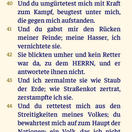
Und
du
umgürtetest
mich
mit
Kraft
40
zum
Kampf, beugtest
unter
mich
,
die
gegen
mich
aufstanden
.
Und
du
gabst
mir
den
Rücken
41
meiner
Feinde
;
meine
Hasser
,
ich
vernichtete
sie
.
Sie
blickten
umher
und
kein
Retter
42
war
da
,
zu
dem
HERRN
,
und
er
antwortete
ihnen
nicht
.
Und
ich
zermalmte
sie
wie
Staub
43
der
Erde
;
wie
Straßenkot
zertrat
,
zerstampfte
ich
sie
.
Und
du
rettetest
mich
aus
den
44
Streitigkeiten
meines
Volkes
;
du
bewahrtest
mich
auf
zum
Haupt
der
Nationen;
ein
Volk
,
das
ich
nicht