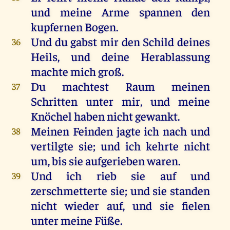
und
meine
Arme
spannen
den
kupfernen
Bogen
.
Und
du
gabst
mir
den
Schild
deines
36
Heils
,
und
deine
Herablassung
machte
mich
groß
.
Du
machtest
Raum
meinen
37
Schritten
unter
mir
,
und
meine
Knöchel
haben
nicht
gewankt.
Meinen
Feinden
jagte
ich
nach
und
38
vertilgte
sie
;
und
ich
kehrte
nicht
um
,
bis
sie
aufgerieben
waren
.
Und
ich
rieb
sie
auf
und
39
zerschmetterte
sie
;
und
sie
standen
nicht
wieder
auf
,
und
sie
fielen
unter
meine
Füße
.