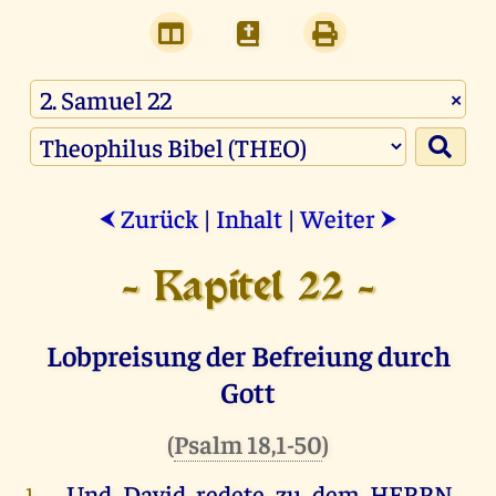
×
Zurück
|
Inhalt
|
Weiter
⮜
⮞
- Kapitel 22 -
Lobpreisung der Befreiung durch
Gott
(
Psalm 18,1-50
)
Und
David
redete
zu
dem
HERRN
1