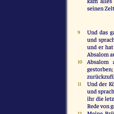
kam
alles
seinen
Zel
Und
das
g
9
und
sprac
und
er
hat
Absalom
a
Absalom
10
gestorben
zurückzuf
Und
der
K
11
und
sprac
ihr
die
let
Rede
von
g
Meine
Brü
12