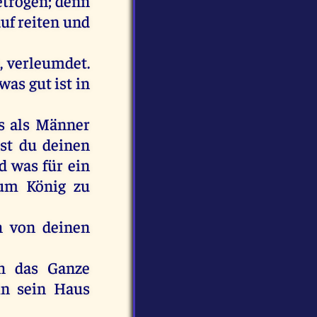
etrogen
;
denn
auf
reiten
und
,
verleumdet
.
was
gut
ist
in
s
als
Männer
st
du
deinen
d
was
für
ein
um
König
zu
h
von
deinen
h
das
Ganze
in
sein
Haus