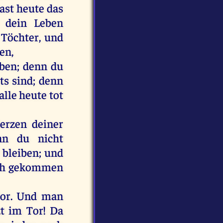
ast
heute
das
dein
Leben
Töchter
,
und
en,
eben
;
denn
du
ts
sind
;
denn
alle
heute
tot
erzen
deiner
nn
du
nicht
bleiben
;
und
ch
gekommen
or
.
Und
man
zt
im
Tor
!
Da