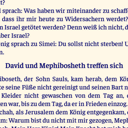
t
?
d
sprach
:
Was
haben
wir
miteinander
zu
schaf
, dass
ihr
mir
heute
zu
Widersachern
werdet
in
Israel
getötet
werden
?
Denn
weiß
ich
nicht
, 
über
Israel
?
nig
sprach
zu
Simei
:
Du
sollst
nicht
sterben
!
m
.
David und Mephibosheth treffen sich
iboseth
,
der
Sohn
Sauls
,
kam
herab
,
dem
Kö
te
seine
Füße
nicht
gereinigt
und
seinen
Bart
n
Kleider
nicht
gewaschen
von
dem
Tag
an
,
gen
war
,
bis
zu
dem
Tag
,
da
er
in
Frieden
einzog
.
schah
,
als
Jerusalem
dem
König
entgegenkam,
hm
:
Warum
bist
du
nicht
mit
mir
gezogen
,
Meph