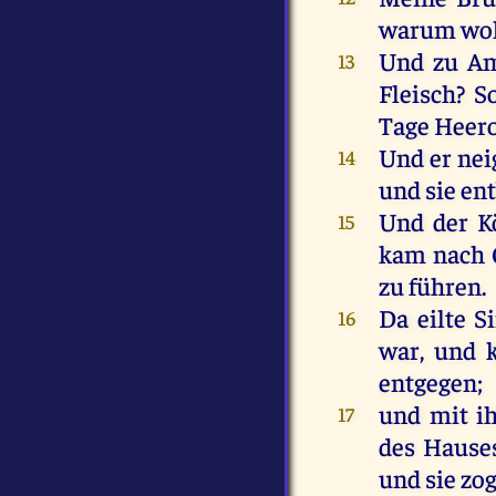
warum
wol
Und
zu
A
13
Fleisch
?
S
Tage
Heero
Und
er
nei
14
und
sie
en
Und
der
K
15
kam
nach
zu
führen
.
Da
eilte
S
16
war
,
und
entgegen
;
und
mit
i
17
des
Hause
und
sie
zo