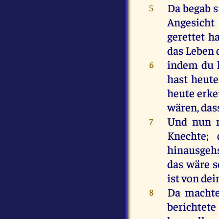
Da
begab
s
5
Angesicht
gerettet
h
das
Leben
indem
du
6
hast
heute
heute
erk
wären
, da
Und
nun
7
Knechte
;
hinausgeh
das
wäre
s
ist
von
dei
Da
macht
8
berichtet