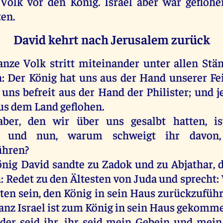
Volk
vor
den
König
.
Israel
aber
war
geflohe
ten
.
David kehrt nach Jerusalem zurück
anze
Volk
stritt
miteinander
unter
allen
Stä
h
:
Der
König
hat
uns
aus
der
Hand
unserer
Fe
uns
befreit
aus
der
Hand
der
Philister
;
und
j
us
dem
Land
geflohen
.
aber
,
den
wir
über
uns
gesalbt
hatten
,
is
;
und
nun
,
warum
schweigt
ihr
davon
ühren?
önig
David
sandte
zu
Zadok
und
zu
Abjathar
,
h
:
Redet
zu
den
Ältesten
von
Juda
und
sprecht
:
zten
sein
,
den
König
in
sein
Haus
zurückzufüh
anz
Israel
ist
zum
König
in
sein
Haus
gekomm
der
seid
ihr
,
ihr
seid
mein
Gebein
und
mein