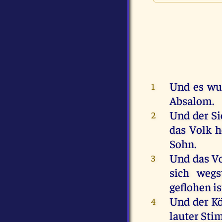
Und
es
wu
1
Absalom
.
Und
der
Si
2
das
Volk
h
Sohn
.
Und
das
V
3
sich
wegs
geflohen
is
Und
der
K
4
lauter
Sti