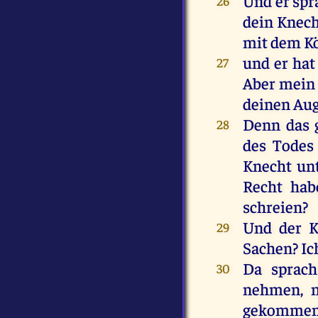
Und
er
spr
26
dein
Knech
mit
dem
K
und
er
hat
27
Aber
mein
deinen
Au
Denn
das
28
des
Todes
Knecht
un
Recht
hab
schreien
?
Und
der
K
29
Sachen
?
Ic
Da
sprach
30
nehmen
,
gekomme