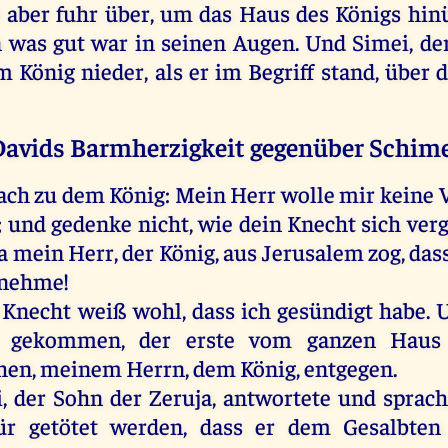
e
aber
fuhr
über
,
um
das
Haus
des
Königs
hinü
n
was
gut
war
in
seinen
Augen
.
Und
Simei
,
de
m
König
nieder
,
als
er
im
Begriff
stand
,
über
avids Barmherzigkeit gegenüber Schim
ach
zu
dem
König
:
Mein
Herr
wolle
mir
keine
V
;
und
gedenke
nicht
,
wie
dein
Knecht
sich
ver
a
mein
Herr
,
der
König
,
aus
Jerusalem
zog
, das
nehme
!
Knecht
weiß
wohl
, dass
ich
gesündigt
habe
.
gekommen
,
der
erste
vom
ganzen
Haus
hen
,
meinem
Herrn
,
dem
König
,
entgegen
.
i
,
der
Sohn
der
Zeruja
,
antwortete
und
sprach
ür
getötet
werden
, dass
er
dem
Gesalbten