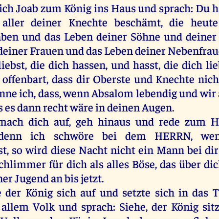
ich
Joab
zum
König
ins
Haus
und
sprach
:
Du
h
aller
deiner
Knechte
beschämt
,
die
heute
aben
und
das
Leben
deiner
Söhne
und
deiner
deiner
Frauen
und
das
Leben
deiner
Nebenfrau
liebst
,
die
dich
hassen
,
und
hasst,
die
dich
li
offenbart
, dass
dir
Oberste
und
Knechte
nich
enne
ich
, dass,
wenn
Absalom
lebendig
und
wir
ss
es
dann
recht
wäre
in
deinen
Augen
.
mach
dich
auf
,
geh
hinaus
und
rede
zum
H
denn
ich
schwöre
bei
dem
HERRN
,
we
st
,
so
wird
diese
Nacht
nicht
ein
Mann
bei
dir
chlimmer
für
dich
als
alles
Böse
,
das
über
di
ner
Jugend
an
bis
jetzt
.
e
der
König
sich
auf
und
setzte
sich
in
das
T
e
allem
Volk
und
sprach
:
Siehe
,
der
König
sit