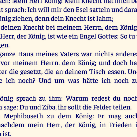
ach
:
Mein
Herr
König
!
Mein
Knecht
hat
mich
b
t
sprach
:
Ich
will
mir
den
Esel
satteln
und
dar
önig
ziehen
,
denn
dein
Knecht
ist
lahm
;
deinen
Knecht
bei
meinem
Herrn
,
dem
König
Herr
,
der
König
,
ist
wie
ein
Engel
Gottes
:
So
tu
gen
.
ganze
Haus
meines
Vaters
war
nichts
andere
vor
meinem
Herrn
,
dem
König
;
und
doch
ha
ter
die
gesetzt
,
die
an
deinem
Tisch
essen
.
Un
e
ich
noch
?
Und
um
was
hätte
ich
noch
z
önig
sprach
zu
ihm
:
Warum
redest
du
noc
h
sage
:
Du
und
Ziba
,
ihr
sollt
die
Felder
teilen
.
Mephiboseth
zu
dem
König
:
Er
mag
auc
nachdem
mein
Herr
,
der
König
,
in
Frieden
n
ist
.