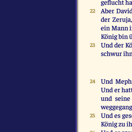
geflucht
ha
Aber
Davi
22
der
Zeruja
ein
Mann
König
bin
Und
der
Kö
23
schwur
ih
Und
Meph
24
Und
er
hat
und
seine
weggegan
Und
es
ge
25
König
zu
i