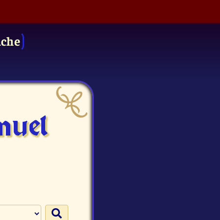
uche
muel