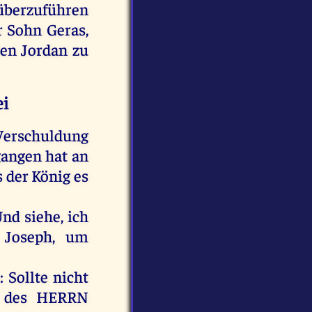
berzuführen
r
Sohn
Geras
,
den
Jordan
zu
ei
erschuldung
gangen
hat
an
s
der
König
es
Und
siehe
,
ich
Joseph
,
um
:
Sollte
nicht
des
HERRN