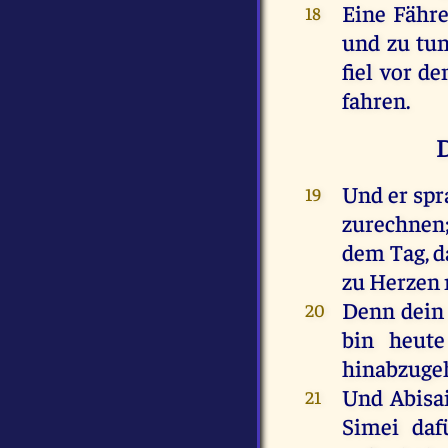
Eine
Fähr
18
und
zu
tu
fiel
vor
de
fahren
.
D
Und
er
spr
19
zurechnen
dem
Tag
,
d
zu
Herzen
Denn
dein
20
bin
heute
hinabzuge
Und
Abisa
21
Simei
daf