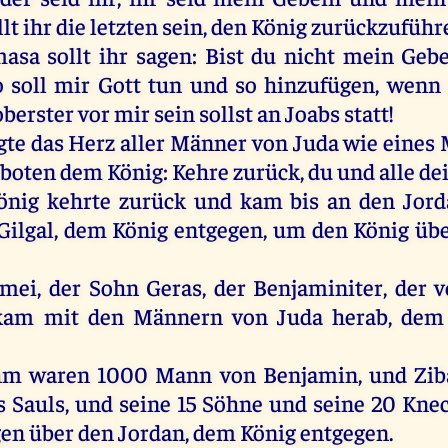
lt
ihr
die
letzten
sein
,
den
König
zurückzuführ
masa
sollt
ihr
sagen
:
Bist
du
nicht
mein
Gebe
o
soll
mir
Gott
tun
und
so
hinzufügen,
wenn
berster
vor
mir
sein
sollst
an
Joabs
statt
!
gte
das
Herz
aller
Männer
von
Juda
wie
eines
tboten
dem
König
:
Kehre
zurück
,
du
und
alle
de
önig
kehrte
zurück
und
kam
bis
an
den
Jord
Gilgal
,
dem
König
entgegen
,
um
den
König
üb
imei
,
der
Sohn
Geras
,
der
Benjaminiter
,
der
v
kam
mit
den
Männern
von
Juda
herab
,
dem
hm
waren
1000
Mann
von
Benjamin
,
und
Zib
s
Sauls
,
und
seine
15
Söhne
und
seine
20
Kne
gen
über
den
Jordan
,
dem
König
entgegen
.