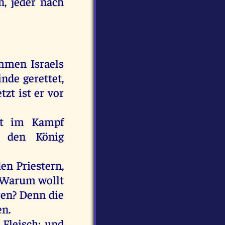
n
,
jeder
nach
mmen
Israels
inde
gerettet,
etzt
ist
er
vor
t
im
Kampf
,
den
König
den
Priestern
,
Warum
wollt
ren?
Denn
die
en
.
Fleisch
;
und