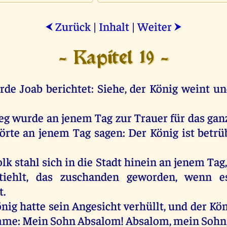
Zurück
|
Inhalt
|
Weiter
⮜
⮞
- Kapitel 19 -
rde
Joab
berichtet:
Siehe
,
der
König
weint
un
eg
wurde
an
jenem
Tag
zur
Trauer
für
das
gan
örte
an
jenem
Tag
sagen
:
Der
König
ist
betrü
olk
stahl
sich
in
die
Stadt
hinein
an
jenem
Tag
tiehlt
,
das
zuschanden
geworden
,
wenn
e
t
.
önig
hatte
sein
Angesicht
verhüllt
,
und
der
Kön
mme
:
Mein
Sohn
Absalom
!
Absalom
,
mein
Sohn