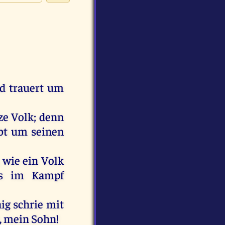
d
trauert
um
ze
Volk
;
denn
bt
um
seinen
,
wie
ein
Volk
s
im
Kampf
ig
schrie
mit
,
mein
Sohn
!