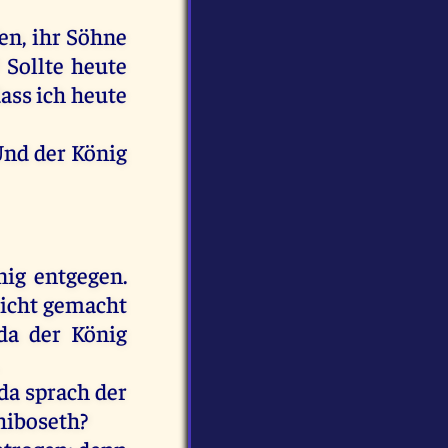
fen
,
ihr
Söhne
?
Sollte
heute
dass
ich
heute
Und
der
König
nig
entgegen
.
icht
gemacht
da
der
König
da
sprach
der
iboseth
?