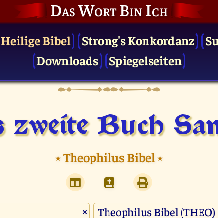
Das Wort Bin Ich
 Heilige Bibel
Strong's Konkordanz
S
Downloads
Spiegelseiten
 zweite Buch Sa
⭑
Theophilus Bibel
⭑
×