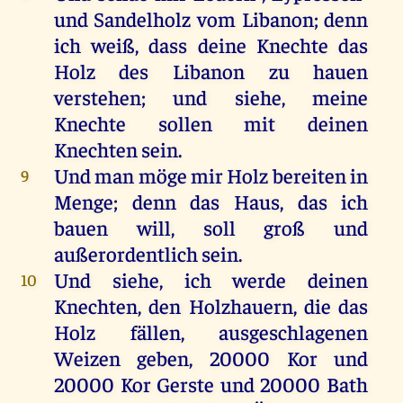
und
Sandelholz
vom
Libanon
;
denn
ich
weiß
, dass
deine
Knechte
das
Holz
des
Libanon
zu
hauen
verstehen
;
und
siehe
,
meine
Knechte
sollen
mit
deinen
Knechten
sein
.
Und
man
möge
mir
Holz
bereiten
in
9
Menge
;
denn
das
Haus
,
das
ich
bauen
will
,
soll
groß
und
außerordentlich
sein
.
Und
siehe
,
ich
werde
deinen
10
Knechten
,
den
Holzhauern
,
die
das
Holz
fällen
, ausgeschlagenen
Weizen
geben
, 20000
Kor
und
20000
Kor
Gerste
und
20000
Bath