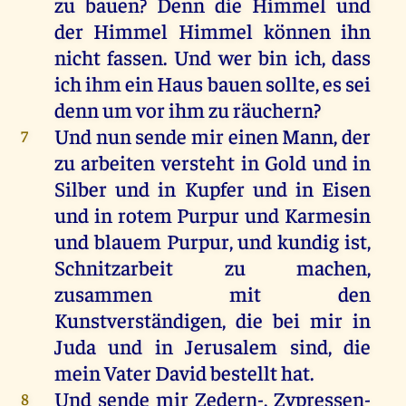
zu
bauen
?
Denn
die
Himmel
und
der
Himmel
Himmel
können
ihn
nicht
fassen
.
Und
wer
bin
ich
, dass
ich
ihm
ein
Haus
bauen
sollte
,
es
sei
denn
um
vor
ihm
zu
räuchern
?
Und
nun
sende
mir
einen
Mann
,
der
7
zu
arbeiten
versteht
in
Gold
und
in
Silber
und
in
Kupfer
und
in
Eisen
und
in
rotem
Purpur
und
Karmesin
und
blauem
Purpur
,
und
kundig
ist
,
Schnitzarbeit
zu
machen
,
zusammen
mit
den
Kunstverständigen,
die
bei
mir
in
Juda
und
in
Jerusalem
sind
,
die
mein
Vater
David
bestellt
hat
.
Und
sende
mir
Zedern-
, Zypressen-
8