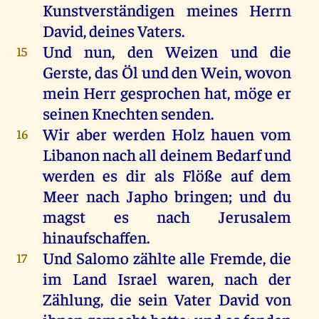
Kunstverständigen
meines
Herrn
David
,
deines
Vaters
.
Und
nun
,
den
Weizen
und
die
15
Gerste
,
das
Öl
und
den
Wein
, wovon
mein
Herr
gesprochen
hat
,
möge
er
seinen
Knechten
senden
.
Wir
aber
werden
Holz
hauen
vom
16
Libanon
nach
all
deinem
Bedarf
und
werden
es
dir
als
Flöße
auf
dem
Meer
nach
Japho
bringen
;
und
du
magst
es
nach
Jerusalem
hinaufschaffen.
Und
Salomo
zählte
alle
Fremde
,
die
17
im
Land
Israel
waren
,
nach
der
Zählung,
die
sein
Vater
David
von