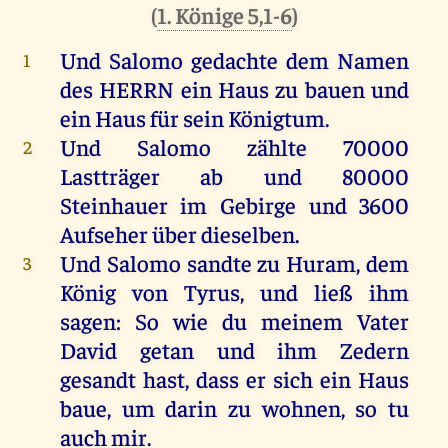
(
1. Könige 5,1-6
)
Und
Salomo
gedachte
dem
Namen
1
des
HERRN
ein
Haus
zu
bauen
und
ein
Haus
für
sein
Königtum.
Und
Salomo
zählte
70000
2
Lastträger
ab
und
80000
Steinhauer
im
Gebirge
und
3600
Aufseher
über
dieselben
.
Und
Salomo
sandte
zu
Huram
,
dem
3
König
von
Tyrus
,
und
ließ
ihm
sagen
:
So
wie
du
meinem
Vater
David
getan
und
ihm
Zedern
gesandt
hast
, dass
er
sich
ein
Haus
baue
,
um
darin
zu
wohnen
,
so
tu
auch
mir
.