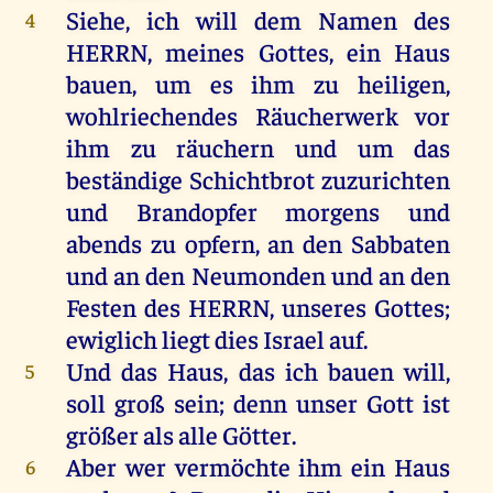
Siehe
,
ich
will
dem
Namen
des
4
HERRN
,
meines
Gottes
,
ein
Haus
bauen
,
um
es
ihm
zu
heiligen
,
wohlriechendes Räucherwerk
vor
ihm
zu
räuchern
und
um
das
beständige
Schichtbrot
zuzurichten
und
Brandopfer
morgens
und
abends
zu
opfern
,
an
den
Sabbaten
und
an
den
Neumonden
und
an
den
Festen
des
HERRN
,
unseres
Gottes
;
ewiglich
liegt
dies
Israel
auf
.
Und
das
Haus
,
das
ich
bauen
will
,
5
soll
groß
sein
;
denn
unser
Gott
ist
größer
als
alle
Götter
.
Aber
wer
vermöchte
ihm
ein
Haus
6