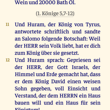
Wein
und
20000
Bath
Öl
.
(
1. Könige 5,7-12
)
Und
Huram
,
der
König
von
Tyrus
,
11
antwortete
schriftlich
und
sandte
an
Salomo
folgende
Botschaft
:
Weil
der
HERR
sein
Volk
liebt
,
hat
er
dich
zum
König
über
sie
gesetzt
.
Und
Huram
sprach
:
Gepriesen
sei
12
der
HERR
,
der
Gott
Israels
,
der
Himmel
und
Erde
gemacht
hat
, dass
er
dem
König
David
einen
weisen
Sohn
gegeben
,
voll
Einsicht
und
Verstand
,
der
dem
HERRN
ein
Haus
bauen
will
und
ein
Haus
für
sein
Königtum!