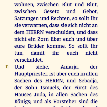
wohnen
,
zwischen
Blut
und
Blut
,
zwischen
Gesetz
und
Gebot
,
Satzungen
und
Rechten
,
so
sollt
ihr
sie
verwarnen, dass
sie
sich
nicht
an
dem
HERRN
verschulden
,
und
dass
nicht
ein
Zorn
über
euch
und
über
eure
Brüder
komme
.
So
sollt
ihr
tun
,
damit
ihr
euch
nicht
verschuldet
.
Und
siehe
,
Amarja
,
der
11
Hauptpriester,
ist
über
euch
in
allen
Sachen
des
HERRN
,
und
Sebadja
,
der
Sohn
Ismaels
,
der
Fürst
des
Hauses
Juda
,
in
allen
Sachen
des
Königs
;
und
als
Vorsteher
sind
die