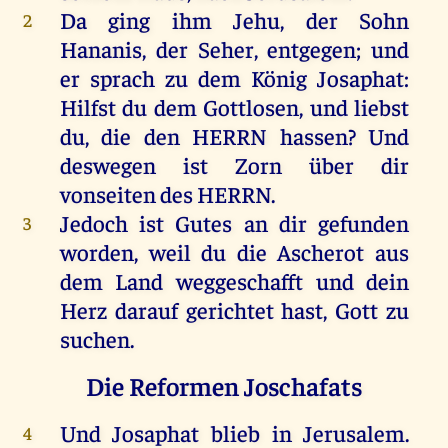
Da
ging
ihm
Jehu
,
der
Sohn
2
Hananis
,
der
Seher
,
entgegen
;
und
er
sprach
zu
dem
König
Josaphat
:
Hilfst
du
dem
Gottlosen
,
und
liebst
du
,
die
den
HERRN
hassen
?
Und
deswegen
ist
Zorn
über
dir
vonseiten
des
HERRN
.
Jedoch
ist
Gutes
an
dir
gefunden
3
worden
,
weil
du
die
Ascherot
aus
dem
Land
weggeschafft
und
dein
Herz
darauf
gerichtet
hast
,
Gott
zu
suchen
.
Die Reformen Joschafats
Und
Josaphat
blieb
in
Jerusalem
.
4