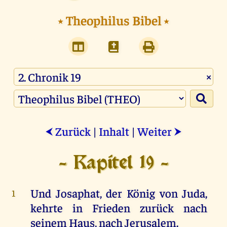
⭑
Theophilus Bibel
⭑
×
Zurück
|
Inhalt
|
Weiter
⮜
⮞
- Kapitel 19 -
Und
Josaphat
,
der
König
von
Juda
,
1
kehrte
in
Frieden
zurück
nach
seinem
Haus
,
nach
Jerusalem
.