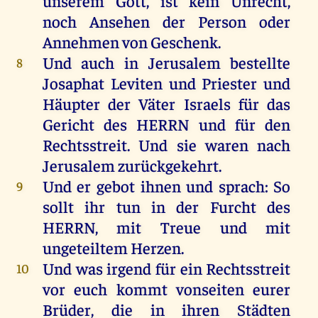
unserem
Gott
,
ist
kein
Unrecht
,
noch
Ansehen
der
Person
oder
Annehmen
von
Geschenk
.
Und
auch
in
Jerusalem
bestellte
8
Josaphat
Leviten
und
Priester
und
Häupter
der
Väter
Israels
für
das
Gericht
des
HERRN
und
für
den
Rechtsstreit
.
Und
sie
waren
nach
Jerusalem
zurückgekehrt.
Und
er
gebot
ihnen
und
sprach
:
So
9
sollt
ihr
tun
in
der
Furcht
des
HERRN
,
mit
Treue
und
mit
ungeteiltem
Herzen
.
Und
was
irgend
für
ein
Rechtsstreit
10
vor
euch
kommt
vonseiten
eurer
Brüder
,
die
in
ihren
Städten