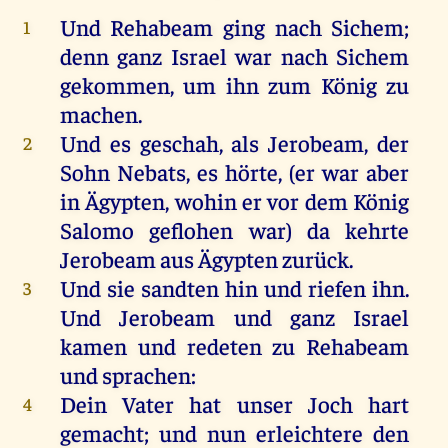
Und
Rehabeam
ging
nach
Sichem
;
1
denn
ganz
Israel
war
nach
Sichem
gekommen
,
um
ihn
zum
König
zu
machen
.
Und
es
geschah
,
als
Jerobeam
,
der
2
Sohn
Nebats
,
es
hörte
, (
er
war
aber
in
Ägypten
,
wohin
er
vor
dem
König
Salomo
geflohen
war
)
da
kehrte
Jerobeam
aus
Ägypten
zurück
.
Und
sie
sandten
hin
und
riefen
ihn
.
3
Und
Jerobeam
und
ganz
Israel
kamen
und
redeten
zu
Rehabeam
und
sprachen
:
Dein
Vater
hat
unser
Joch
hart
4
gemacht
;
und
nun
erleichtere
den