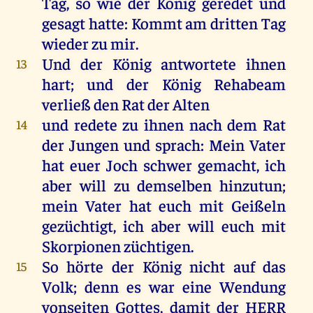
Tag
,
so
wie
der
König
geredet
und
gesagt
hatte
:
Kommt
am
dritten
Tag
wieder
zu
mir
.
Und
der
König
antwortete
ihnen
13
hart
;
und
der
König
Rehabeam
verließ
den
Rat
der
Alten
und
redete
zu
ihnen
nach
dem
Rat
14
der
Jungen
und
sprach
:
Mein
Vater
hat
euer
Joch
schwer
gemacht
,
ich
aber
will
zu
demselben
hinzutun;
mein
Vater
hat
euch
mit
Geißeln
gezüchtigt
,
ich
aber
will
euch
mit
Skorpionen
züchtigen
.
So
hörte
der
König
nicht
auf
das
15
Volk
;
denn
es
war
eine
Wendung
vonseiten
Gottes
,
damit
der
HERR