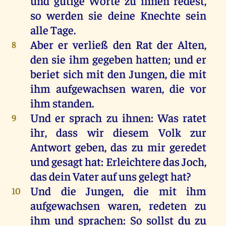
und
gütige
Worte
zu
ihnen
redest
,
so
werden
sie
deine
Knechte
sein
alle
Tage
.
Aber
er
verließ
den
Rat
der
Alten
,
8
den
sie
ihm
gegeben
hatten
;
und
er
beriet
sich
mit
den
Jungen
,
die
mit
ihm
aufgewachsen
waren
,
die
vor
ihm
standen
.
Und
er
sprach
zu
ihnen
:
Was
ratet
9
ihr
, dass
wir
diesem
Volk
zur
Antwort
geben
,
das
zu
mir
geredet
und
gesagt
hat
:
Erleichtere
das
Joch
,
das
dein
Vater
auf
uns
gelegt
hat
?
Und
die
Jungen
,
die
mit
ihm
10
aufgewachsen
waren
,
redeten
zu
ihm
und
sprachen
:
So
sollst
du
zu