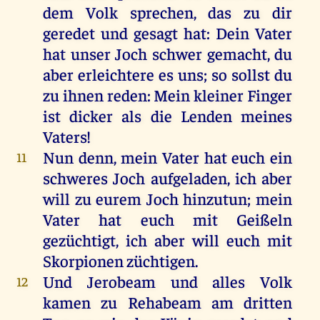
dem
Volk
sprechen
,
das
zu
dir
geredet
und
gesagt
hat
:
Dein
Vater
hat
unser
Joch
schwer
gemacht
,
du
aber
erleichtere
es
uns
;
so
sollst
du
zu
ihnen
reden
:
Mein
kleiner
Finger
ist
dicker
als
die
Lenden
meines
Vaters
!
Nun
denn
,
mein
Vater
hat
euch
ein
11
schweres
Joch
aufgeladen,
ich
aber
will
zu
eurem
Joch
hinzutun;
mein
Vater
hat
euch
mit
Geißeln
gezüchtigt
,
ich
aber
will
euch
mit
Skorpionen
züchtigen
.
Und
Jerobeam
und
alles
Volk
12
kamen
zu
Rehabeam
am
dritten