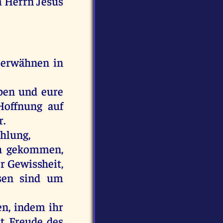
m
Herrn
Jesus
erwähnen
in
ben
und
eure
Hoffnung
auf
r
.
hlung,
h
gekommen
,
r
Gewissheit,
sen
sind
um
en
,
indem
ihr
t
Freude
des