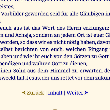
eistes
,
Vorbilder
geworden
seid
für
alle
Gläubigen
i
a
.
euch
aus
ist
das
Wort
des
Herrn
erklungen
en
und
Achaja
,
sondern
an
jedem
Ort
ist
euer
G
eworden
,
so
dass
wir
es
nicht
nötig
haben
,
davo
selbst
berichten
von
euch
,
welchen
Eingang
haben
und
wie
ihr
euch
von
den
Götzen
zu
Gott
ebendigen
und
wahren
Gott
zu
dienen
,
einen
Sohn
aus
dem
Himmel
zu
erwarten,
d
rweckt
hat
,
Jesus
,
der
uns
rettet
vor
dem
zukün
Zurück
|
Inhalt
|
Weiter
⮜
⮞