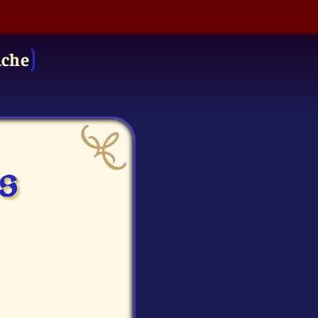
uche
s