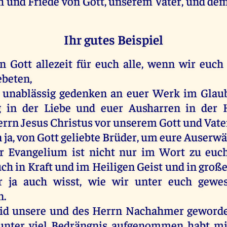
h
und
Friede
von
Gott
,
unserem
Vater
,
und
de
Ihr gutes Beispiel
en
Gott
allezeit
für
euch
alle
,
wenn
wir
euch
ebeten
,
unablässig
gedenken
an
euer
Werk
im
Glau
g
in
der
Liebe
und
euer
Ausharren
in
der
errn
Jesus
Christus
vor
unserem
Gott
und
Vate
n
ja
,
von
Gott
geliebte
Brüder
,
um
eure
Auserwä
r
Evangelium
ist
nicht
nur
im
Wort
zu
euc
uch
in
Kraft
und
im
Heiligen
Geist
und
in
große
r
ja
auch
wisst,
wie
wir
unter
euch
gewe
n
.
id
unsere
und
des
Herrn
Nachahmer
geword
unter
viel
Bedrängnis
aufgenommen
habt
mi