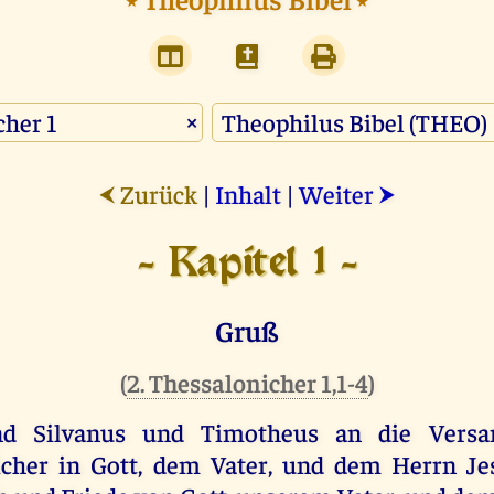
×
Zurück
|
Inhalt
|
Weiter
⮜
⮞
- Kapitel 1 -
Gruß
(
2. Thessalonicher 1,1-4
)
nd
Silvanus
und
Timotheus
an
die
Vers
icher
in
Gott
,
dem
Vater
,
und
dem
Herrn
Je