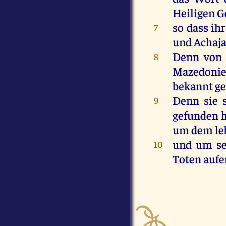
Heiligen
G
so
dass
ihr
7
und
Achaj
Denn
von
8
Mazedoni
bekannt
g
Denn
sie
9
gefunden
um
dem
l
und
um
s
10
Toten
aufe