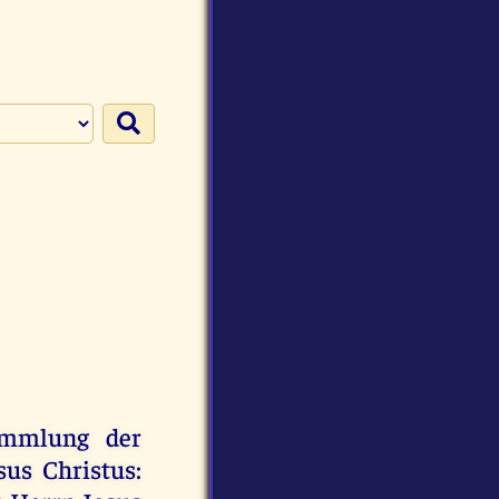
ammlung
der
sus
Christus
: