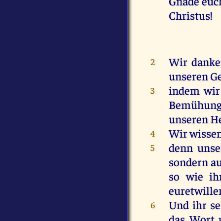
Gnade
euc
Christus
!
Wir
dank
2
unseren
G
indem
wir
3
Bemühun
unseren
H
Wir
wisse
4
denn
unse
5
sondern
a
so
wie
ih
euretwille
Und
ihr
se
6
das
Wort