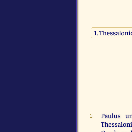
Paulus
u
1
Thessalon