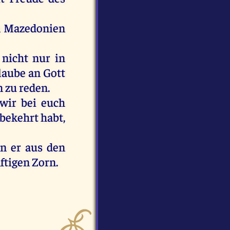
n
Mazedonien
;
nicht
nur
in
laube
an
Gott
n
zu
reden
.
wir
bei
euch
bekehrt
habt
,
en
er
aus
den
ftigen
Zorn
.