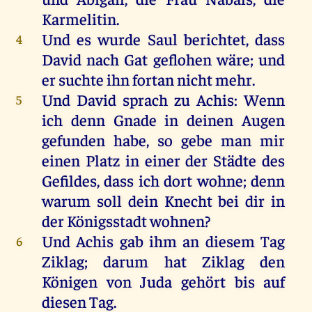
Karmelitin
.
Und
es
wurde
Saul
berichtet, dass
4
David
nach
Gat
geflohen
wäre
;
und
er
suchte
ihn
fortan
nicht
mehr
.
Und
David
sprach
zu
Achis
:
Wenn
5
ich
denn
Gnade
in
deinen
Augen
gefunden
habe
,
so
gebe
man
mir
einen
Platz
in
einer
der
Städte
des
Gefildes
, dass
ich
dort
wohne
;
denn
warum
soll
dein
Knecht
bei
dir
in
der
Königsstadt
wohnen
?
Und
Achis
gab
ihm
an
diesem
Tag
6
Ziklag
;
darum
hat
Ziklag
den
Königen
von
Juda
gehört
bis
auf
diesen
Tag
.