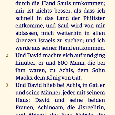
durch
die
Hand
Sauls
umkommen
;
mir
ist
nichts
besser
,
als
dass
ich
schnell
in
das
Land
der
Philister
entkomme,
und
Saul
wird
von
mir
ablassen
,
mich
weiterhin
in
allen
Grenzen
Israels
zu
suchen
;
und
ich
werde
aus
seiner
Hand
entkommen.
Und
David
machte
sich
auf
und
ging
2
hinüber
,
er
und
600
Mann
,
die
bei
ihm
waren
,
zu
Achis
,
dem
Sohn
Maoks,
dem
König
von
Gat.
Und
David
blieb
bei
Achis
,
in
Gat,
er
3
und
seine
Männer
,
jeder
mit
seinem
Haus
:
David
und
seine
beiden
Frauen
, Achinoam,
die
Jisreelitin,
und
Abigail
,
die
Frau
Nabals
,
die