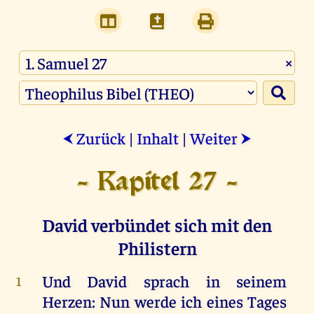
×
Zurück
|
Inhalt
|
Weiter
⮜
⮞
- Kapitel 27 -
David verbündet sich mit den
Philistern
Und
David
sprach
in
seinem
1
Herzen
:
Nun
werde
ich
eines
Tages