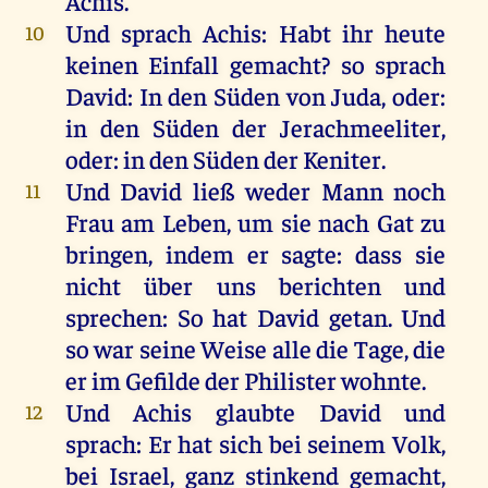
Achis
.
Und
sprach
Achis
:
Habt
ihr
heute
10
keinen
Einfall
gemacht
?
so
sprach
David
:
In
den
Süden
von
Juda
,
oder
:
in
den
Süden
der
Jerachmeeliter,
oder
:
in
den
Süden
der
Keniter
.
Und
David
ließ
weder
Mann
noch
11
Frau
am
Leben
,
um
sie
nach
Gat
zu
bringen
,
indem
er
sagte
: dass
sie
nicht
über
uns
berichten
und
sprechen
:
So
hat
David
getan
.
Und
so
war
seine
Weise
alle
die
Tage
,
die
er
im
Gefilde
der
Philister
wohnte
.
Und
Achis
glaubte
David
und
12
sprach
:
Er
hat
sich
bei
seinem
Volk
,
bei
Israel
,
ganz
stinkend
gemacht
,