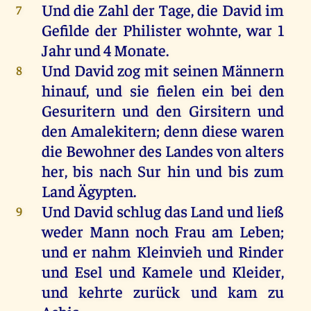
Und
die
Zahl
der
Tage
,
die
David
im
7
Gefilde
der
Philister
wohnte
,
war
1
Jahr
und
4
Monate
.
Und
David
zog
mit
seinen
Männern
8
hinauf
,
und
sie
fielen
ein
bei
den
Gesuritern
und
den
Girsitern
und
den
Amalekitern
;
denn
diese
waren
die
Bewohner
des
Landes
von
alters
her
,
bis
nach
Sur
hin
und
bis
zum
Land
Ägypten
.
Und
David
schlug
das
Land
und
ließ
9
weder
Mann
noch
Frau
am
Leben
;
und
er
nahm
Kleinvieh
und
Rinder
und
Esel
und
Kamele
und
Kleider
,
und
kehrte
zurück
und
kam
zu