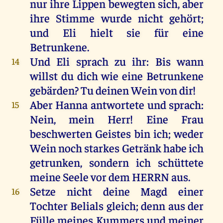
nur
ihre
Lippen
bewegten
sich
,
aber
ihre
Stimme
wurde
nicht
gehört
;
und
Eli
hielt
sie
für
eine
Betrunkene.
Und
Eli
sprach
zu
ihr
:
Bis
wann
14
willst
du
dich
wie
eine
Betrunkene
gebärden?
Tu
deinen
Wein
von
dir
!
Aber
Hanna
antwortete
und
sprach
:
15
Nein
,
mein
Herr
!
Eine
Frau
beschwerten
Geistes
bin
ich
;
weder
Wein
noch
starkes
Getränk
habe
ich
getrunken
,
sondern
ich
schüttete
meine
Seele
vor
dem
HERRN
aus
.
Setze
nicht
deine
Magd
einer
16
Tochter
Belials
gleich
;
denn
aus
der
Fülle
meines
Kummers
und
meiner