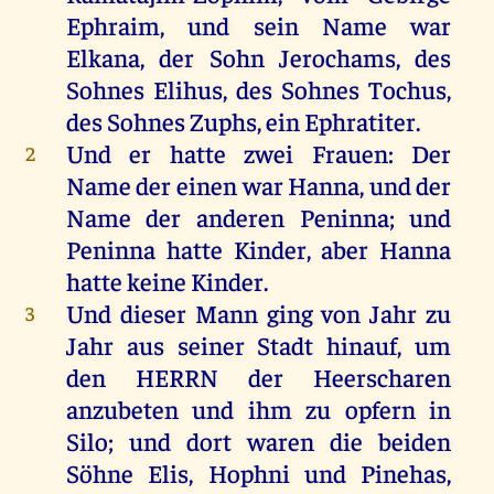
Ephraim
,
und
sein
Name
war
Elkana
,
der
Sohn
Jerochams,
des
Sohnes
Elihus
,
des
Sohnes
Tochus,
des
Sohnes
Zuphs
,
ein
Ephratiter.
Und
er
hatte
zwei
Frauen
:
Der
2
Name
der
einen
war
Hanna
,
und
der
Name
der
anderen
Peninna
;
und
Peninna
hatte
Kinder
,
aber
Hanna
hatte
keine
Kinder
.
Und
dieser
Mann
ging
von
Jahr
zu
3
Jahr
aus
seiner
Stadt
hinauf
,
um
den
HERRN
der
Heerscharen
anzubeten
und
ihm
zu
opfern
in
Silo
;
und
dort
waren
die
beiden
Söhne
Elis
,
Hophni
und
Pinehas
,