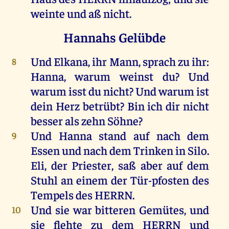
weinte
und
aß
nicht
.
Hannahs Gelübde
Und
Elkana
,
ihr
Mann
,
sprach
zu
ihr
:
8
Hanna
,
warum
weinst
du
?
Und
warum
isst
du
nicht
?
Und
warum
ist
dein
Herz
betrübt
?
Bin
ich
dir
nicht
besser
als
zehn
Söhne
?
Und
Hanna
stand
auf
nach
dem
9
Essen
und
nach
dem
Trinken
in
Silo
.
Eli
,
der
Priester
,
saß
aber
auf
dem
Stuhl
an
einem
der
Tür-pfosten
des
Tempels
des
HERRN
.
Und
sie
war
bitteren
Gemütes
,
und
10
sie
flehte
zu
dem
HERRN
und