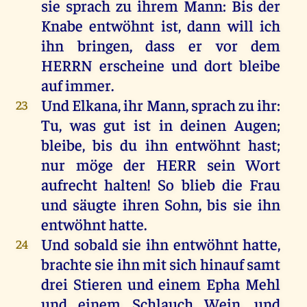
sie
sprach
zu
ihrem
Mann
:
Bis
der
Knabe
entwöhnt
ist
,
dann
will
ich
ihn
bringen
, dass
er
vor
dem
HERRN
erscheine
und
dort
bleibe
auf
immer
.
Und
Elkana
,
ihr
Mann
,
sprach
zu
ihr
:
23
Tu
,
was
gut
ist
in
deinen
Augen
;
bleibe
,
bis
du
ihn
entwöhnt
hast
;
nur
möge
der
HERR
sein
Wort
aufrecht
halten
!
So
blieb
die
Frau
und
säugte
ihren
Sohn
,
bis
sie
ihn
entwöhnt
hatte
.
Und
sobald
sie
ihn
entwöhnt
hatte
,
24
brachte
sie
ihn
mit
sich
hinauf
samt
drei
Stieren
und
einem
Epha
Mehl
und
einem
Schlauch
Wein
,
und