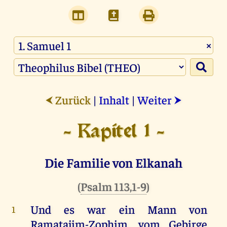
×
Zurück
|
Inhalt
|
Weiter
⮜
⮞
- Kapitel 1 -
Die Familie von Elkanah
(
Psalm 113,1-9
)
Und
es
war
ein
Mann
von
1
Ramatajim-Zophim,
vom
Gebirge