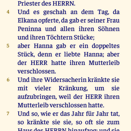
Priester
des
HERRN
.
Und
es
geschah
an
dem
Tag
,
da
4
Elkana
opferte
,
da
gab
er
seiner
Frau
Peninna
und
allen
ihren
Söhnen
und
ihren
Töchtern
Stücke
;
aber
Hanna
gab
er
ein
doppeltes
5
Stück
,
denn
er
liebte
Hanna
;
aber
der
HERR
hatte
ihren
Mutterleib
verschlossen
.
Und
ihre
Widersacherin
kränkte
sie
6
mit
vieler
Kränkung,
um
sie
aufzubringen,
weil
der
HERR
ihren
Mutterleib
verschlossen
hatte
.
Und
so
,
wie
er
das
Jahr
für
Jahr
tat
,
7
so
kränkte
sie
sie
,
so
oft
sie
zum
Haus
des
HERRN
hinaufzog
;
und
sie