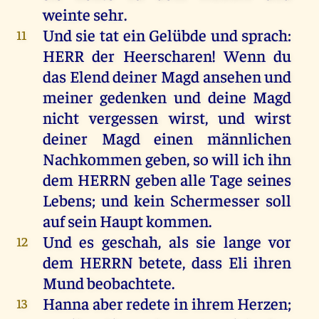
weinte
sehr
.
Und
sie
tat
ein
Gelübde
und
sprach
:
11
HERR
der
Heerscharen
!
Wenn
du
das
Elend
deiner
Magd
ansehen
und
meiner
gedenken
und
deine
Magd
nicht
vergessen
wirst
,
und
wirst
deiner
Magd
einen
männlichen
Nachkommen
geben
,
so
will
ich
ihn
dem
HERRN
geben
alle
Tage
seines
Lebens
;
und
kein
Schermesser
soll
auf
sein
Haupt
kommen
.
Und
es
geschah
,
als
sie
lange
vor
12
dem
HERRN
betete
, dass
Eli
ihren
Mund
beobachtete.
Hanna
aber
redete
in
ihrem
Herzen
;
13