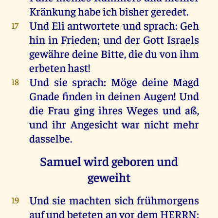
Kränkung
habe
ich
bisher
geredet
.
Und
Eli
antwortete
und
sprach
:
Geh
17
hin
in
Frieden
;
und
der
Gott
Israels
gewähre
deine
Bitte
,
die
du
von
ihm
erbeten
hast
!
Und
sie
sprach
:
Möge
deine
Magd
18
Gnade
finden
in
deinen
Augen
!
Und
die
Frau
ging
ihres
Weges
und
aß
,
und
ihr
Angesicht
war
nicht
mehr
dasselbe
.
Samuel wird geboren und
geweiht
Und
sie
machten
sich
frühmorgens
19
auf
und
beteten
an
vor
dem
HERRN
;