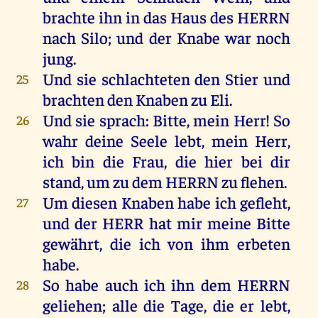
brachte
ihn
in
das
Haus
des
HERRN
nach
Silo
;
und
der
Knabe
war
noch
jung
.
Und
sie
schlachteten
den
Stier
und
25
brachten
den
Knaben
zu
Eli
.
Und
sie
sprach
:
Bitte
,
mein
Herr
!
So
26
wahr
deine
Seele
lebt
,
mein
Herr
,
ich
bin
die
Frau
,
die
hier
bei
dir
stand
,
um
zu
dem
HERRN
zu
flehen
.
Um
diesen
Knaben
habe
ich
gefleht
,
27
und
der
HERR
hat
mir
meine
Bitte
gewährt,
die
ich
von
ihm
erbeten
habe
.
So
habe
auch
ich
ihn
dem
HERRN
28
geliehen
;
alle
die
Tage
,
die
er
lebt
,