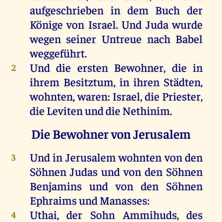
aufgeschrieben
in
dem
Buch
der
Könige
von
Israel
.
Und
Juda
wurde
wegen
seiner
Untreue
nach
Babel
weggeführt
.
Und
die
ersten
Bewohner
,
die
in
2
ihrem
Besitztum,
in
ihren
Städten
,
wohnten
,
waren
:
Israel
,
die
Priester
,
die
Leviten
und
die
Nethinim.
Die Bewohner von Jerusalem
Und
in
Jerusalem
wohnten
von
den
3
Söhnen
Judas
und
von
den
Söhnen
Benjamins
und
von
den
Söhnen
Ephraims
und
Manasses
:
Uthai
,
der
Sohn
Ammihuds
,
des
4