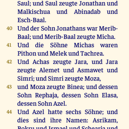
Saul
;
und
Saul
zeugte
Jonathan
und
Malkischua
und
Abinadab
und
Esch-Baal.
Und
der
Sohn
Jonathans
war
Merib-
40
Baal;
und
Merib-Baal
zeugte
Micha
.
Und
die
Söhne
Michas
waren
41
Pithon
und
Melek
und
Tachrea.
Und
Achas
zeugte
Jara,
und
Jara
42
zeugte
Alemet
und
Asmawet
und
Simri
;
und
Simri
zeugte
Moza
,
und
Moza
zeugte
Binea
;
und
dessen
43
Sohn
Rephaja
,
dessen
Sohn
Elasa,
dessen
Sohn
Azel
.
Und
Azel
hatte
sechs
Söhne
;
und
44
dies
sind
ihre
Namen
:
Asrikam
,
Bokru
und
Ismael
und
Schearja
und