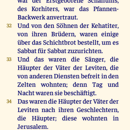
des
Korhiters,
war
das
Pfannen-
Backwerk anvertraut.
Und
von
den
Söhnen
der
Kehatiter,
32
von
ihren
Brüdern
,
waren
einige
über
das
Schichtbrot
bestellt
,
um
es
Sabbat
für
Sabbat
zuzurichten
.
Und
das
waren
die
Sänger
,
die
33
Häupter
der
Väter
der
Leviten
,
die
von
anderen
Diensten
befreit
in
den
Zelten
wohnten
;
denn
Tag
und
Nacht
waren
sie
beschäftigt.
Das
waren
die
Häupter
der
Väter
der
34
Leviten
nach
ihren
Geschlechtern
,
die
Häupter
;
diese
wohnten
in
Jerusalem
.