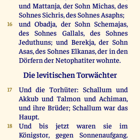
und
Mattanja,
der
Sohn
Michas
,
des
Sohnes
Sichris
,
des
Sohnes
Asaphs
;
und
Obadja
,
der
Sohn
Schemajas,
16
des
Sohnes
Gallals,
des
Sohnes
Jeduthuns
;
und
Berekja,
der
Sohn
Asas
,
des
Sohnes
Elkanas
,
der
in
den
Dörfern
der
Netophatiter
wohnte
.
Die levitischen Torwächter
Und
die
Torhüter
: Schallum
und
17
Akkub
und
Talmon
und
Achiman,
und
ihre
Brüder
; Schallum
war
das
Haupt
.
Und
bis
jetzt
waren
sie
im
18
Königstor
,
gegen
Sonnenaufgang.