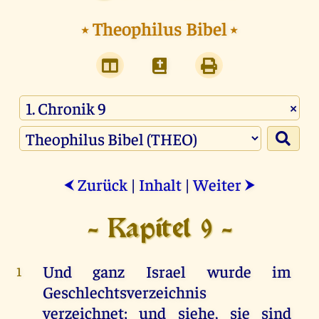
⭑
Theophilus Bibel
⭑
×
Zurück
|
Inhalt
|
Weiter
⮜
⮞
- Kapitel 9 -
Und
ganz
Israel
wurde
im
1
Geschlechtsverzeichnis
verzeichnet
;
und
siehe
,
sie
sind