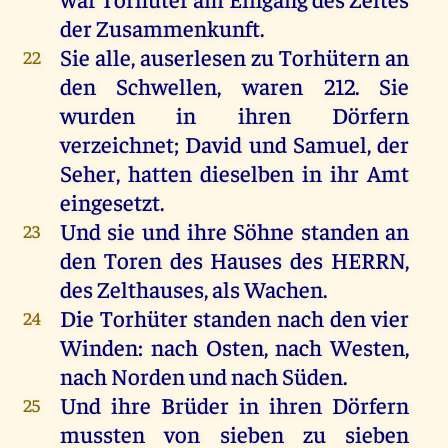
der
Zusammenkunft.
Sie
alle
,
auserlesen
zu
Torhütern
an
22
den
Schwellen
,
waren
212.
Sie
wurden
in
ihren
Dörfern
verzeichnet
;
David
und
Samuel
,
der
Seher
,
hatten
dieselben
in
ihr
Amt
eingesetzt
.
Und
sie
und
ihre
Söhne
standen
an
23
den
Toren
des
Hauses
des
HERRN
,
des
Zelthauses,
als
Wachen
.
Die
Torhüter
standen
nach
den
vier
24
Winden
:
nach
Osten,
nach
Westen
,
nach
Norden
und
nach
Süden.
Und
ihre
Brüder
in
ihren
Dörfern
25
mussten
von
sieben
zu
sieben