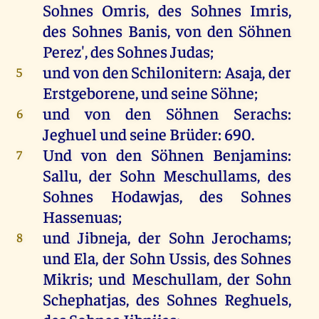
Sohnes
Omris
,
des
Sohnes
Imris
,
des
Sohnes
Banis
,
von
den
Söhnen
Perez',
des
Sohnes
Judas;
und
von
den
Schilonitern:
Asaja
,
der
5
Erstgeborene
,
und
seine
Söhne
;
und
von
den
Söhnen
Serachs:
6
Jeghuel
und
seine
Brüder
: 690.
Und
von
den
Söhnen
Benjamins
:
7
Sallu
,
der
Sohn
Meschullams,
des
Sohnes
Hodawjas,
des
Sohnes
Hassenuas;
und
Jibneja
,
der
Sohn
Jerochams;
8
und
Ela
,
der
Sohn
Ussis,
des
Sohnes
Mikris;
und
Meschullam,
der
Sohn
Schephatjas,
des
Sohnes
Reghuels,