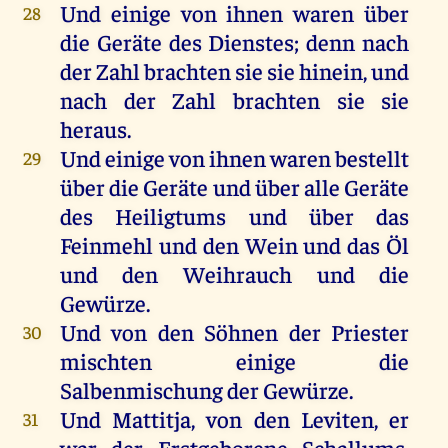
Und
einige
von
ihnen
waren
über
28
die
Geräte
des
Dienstes
;
denn
nach
der
Zahl
brachten
sie
sie
hinein
,
und
nach
der
Zahl
brachten
sie
sie
heraus
.
Und
einige
von
ihnen
waren
bestellt
29
über
die
Geräte
und
über
alle
Geräte
des
Heiligtums
und
über
das
Feinmehl
und
den
Wein
und
das
Öl
und
den
Weihrauch
und
die
Gewürze
.
Und
von
den
Söhnen
der
Priester
30
mischten einige
die
Salbenmischung
der
Gewürze
.
Und
Mattitja,
von
den
Leviten
,
er
31
war
der
Erstgeborene
Schallums,