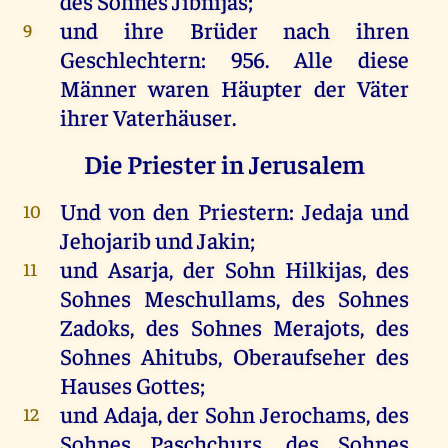
des
Sohnes
Jibnijas;
und
ihre
Brüder
nach
ihren
9
Geschlechtern
: 956.
Alle
diese
Männer
waren
Häupter
der
Väter
ihrer
Vaterhäuser
.
Die Priester in Jerusalem
Und
von
den
Priestern
:
Jedaja
und
10
Jehojarib
und
Jakin;
und
Asarja
,
der
Sohn
Hilkijas,
des
11
Sohnes
Meschullams,
des
Sohnes
Zadoks
,
des
Sohnes
Merajots,
des
Sohnes
Ahitubs, Oberaufseher
des
Hauses
Gottes
;
und
Adaja
,
der
Sohn
Jerochams,
des
12
Sohnes
Paschchurs,
des
Sohnes