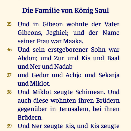
Die Familie von König Saul
Und
in
Gibeon
wohnte
der
Vater
35
Gibeons
, Jeghiel;
und
der
Name
seiner
Frau
war
Maaka.
Und
sein
erstgeborener
Sohn
war
36
Abdon
;
und
Zur
und
Kis
und
Baal
und
Ner
und
Nadab
und
Gedor
und
Achjo
und
Sekarja
37
und
Miklot.
Und
Miklot
zeugte
Schimean.
Und
38
auch
diese
wohnten
ihren
Brüdern
gegenüber
in
Jerusalem
,
bei
ihren
Brüdern
.
Und
Ner
zeugte
Kis
,
und
Kis
zeugte
39