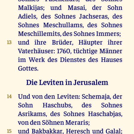
Malkijas;
und
Masai,
der
Sohn
Adiels,
des
Sohnes
Jachseras,
des
Sohnes
Meschullams,
des
Sohnes
Meschillemits,
des
Sohnes
Immers
;
und
ihre
Brüder
,
Häupter
ihrer
13
Vaterhäuser
: 1760,
tüchtige
Männer
im
Werk
des
Dienstes
des
Hauses
Gottes
.
Die Leviten in Jerusalem
Und
von
den
Leviten
: Schemaja,
der
14
Sohn
Haschubs,
des
Sohnes
Asrikams
,
des
Sohnes
Haschabjas,
von
den
Söhnen
Meraris
;
und
Bakbakkar
, Heresch
und
Galal
;
15