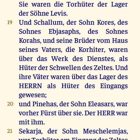
Sie
waren
die
Torhüter
der
Lager
der
Söhne
Levis
.
Und
Schallum,
der
Sohn
Kores
,
des
19
Sohnes
Ebjasaphs,
des
Sohnes
Korahs
,
und
seine
Brüder
vom
Haus
seines
Vaters
,
die
Korhiter,
waren
über
das
Werk
des
Dienstes
,
als
Hüter
der
Schwellen
des
Zeltes.
Und
ihre
Väter
waren
über
das
Lager
des
HERRN
als
Hüter
des
Eingangs
gewesen
;
und
Pinehas
,
der
Sohn
Eleasars
,
war
20
vorher
Fürst
über
sie
.
Der
HERR
war
mit
ihm
.
Sekarja,
der
Sohn
Meschelemjas,
21
war
Torhüter
am
Eingang
des
Zeltes