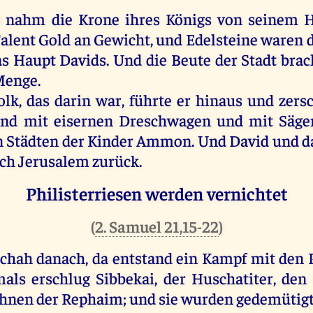
d
nahm
die
Krone
ihres
Königs
von
seinem
H
Talent
Gold
an
Gewicht
,
und
Edelsteine
waren
as
Haupt
Davids
.
Und
die
Beute
der
Stadt
brac
Menge
.
olk
,
das
darin
war
,
führte
er
hinaus
und
zers
und
mit
eisernen
Dreschwagen
und
mit
Säge
n
Städten
der
Kinder
Ammon
.
Und
David
und
d
ch
Jerusalem
zurück
.
Philisterriesen werden vernichtet
(
2. Samuel 21,15-22
)
schah
danach
,
da
entstand
ein
Kampf
mit
den
als
erschlug
Sibbekai,
der
Huschatiter,
den
hnen
der
Rephaim
;
und
sie
wurden
gedemütig