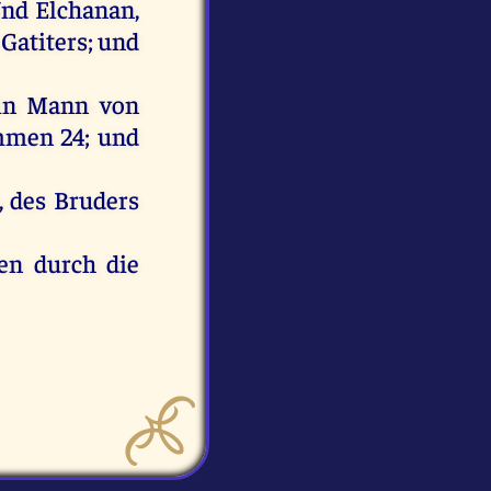
nd
Elchanan,
Gatiters;
und
in
Mann
von
mmen
24;
und
,
des
Bruders
len
durch
die