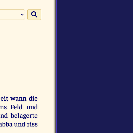
eit
wann
die
ins
Feld
und
und
belagerte
abba
und
riss