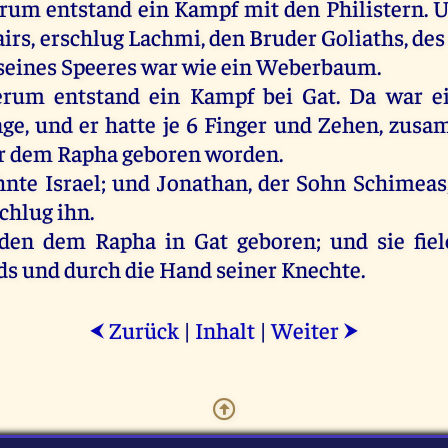
erum
entstand
ein
Kampf
mit
den
Philistern
.
U
airs
,
erschlug
Lachmi,
den
Bruder
Goliaths
,
des
seines
Speeres
war
wie
ein
Weberbaum
.
erum
entstand
ein
Kampf
bei
Gat.
Da
war
e
nge
,
und
er
hatte
je
6
Finger
und
Zehen
,
zusa
r
dem
Rapha
geboren
worden
.
hnte
Israel
;
und
Jonathan
,
der
Sohn
Schimeas
schlug
ihn
.
den
dem
Rapha
in
Gat
geboren
;
und
sie
fie
ds
und
durch
die
Hand
seiner
Knechte
.
Zurück
|
Inhalt
|
Weiter
⮜
⮞