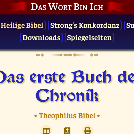
Das Wort Bin Ich
 Heilige Bibel
Strong's Konkordanz
S
Downloads
Spiegelseiten
as erste Buch d
Chronik
⭑
Theophilus Bibel
⭑