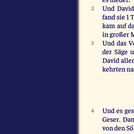
Und
Davi
2
fand
sie
1 
kam
auf
d
in
großer
Und
das
V
3
der
Säge
David
alle
kehrten
na
Und
es
ge
4
Geser
.
Dam
von
den
Sö