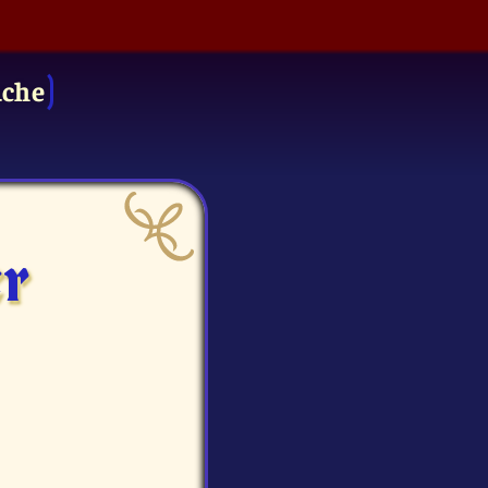
uche
er