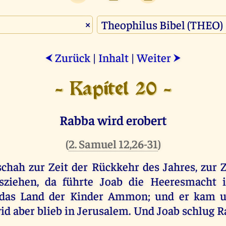
×
Zurück
|
Inhalt
|
Weiter
⮜
⮞
- Kapitel 20 -
Rabba wird erobert
(
2. Samuel 12,26-31
)
schah
zur
Zeit
der
Rückkehr
des
Jahres
,
zur
Z
sziehen
,
da
führte
Joab
die
Heeresmacht
das
Land
der
Kinder
Ammon
;
und
er
kam
id
aber
blieb
in
Jerusalem
.
Und
Joab
schlug
R