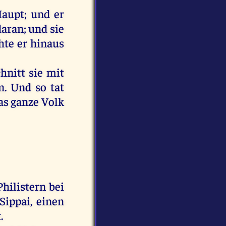
aupt
;
und
er
daran
;
und
sie
hte
er
hinaus
chnitt
sie
mit
n
.
Und
so
tat
as
ganze
Volk
Philistern
bei
Sippai
,
einen
t
.