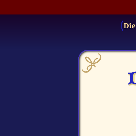
Die
D