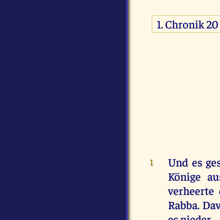
Und
es
ge
1
Könige
au
verheerte
Rabba
.
Dav
es
nieder
.