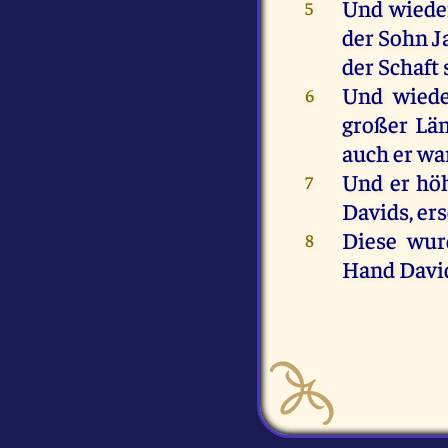
Und
wied
5
der
Sohn
J
der
Schaft
Und
wied
6
großer
Lä
auch
er
wa
Und
er
hö
7
Davids
,
er
Diese
wur
8
Hand
Davi