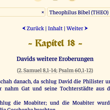
×
Zurück
|
Inhalt
|
Weiter
⮜
⮞
- Kapitel 18 -
Davids weitere Eroberungen
(
2. Samuel 8,1-14
;
Psalm 60,1-12
)
schah
danach
,
da
schlug
David
die
Philister
u
r
nahm
Gat
und
seine
Tochterstädte
aus
d
chlug
die
Moabiter
;
und
die
Moabiter
wurd
die
Geschenke
brachten
.