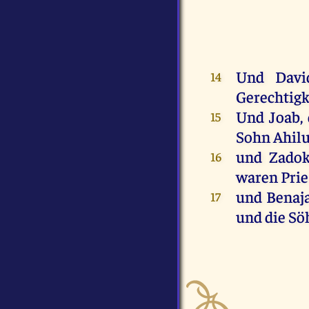
Und
Davi
14
Gerechtigk
Und
Joab
,
15
Sohn
Ahil
und
Zado
16
waren
Prie
und
Benaj
17
und
die
Sö