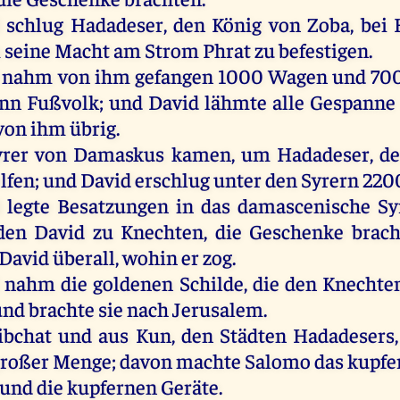
schlug
Hadadeser
,
den
König
von
Zoba
,
bei
H
m
seine
Macht
am
Strom
Phrat
zu
befestigen
.
nahm
von
ihm
gefangen
1000
Wagen
und
70
nn
Fußvolk
;
und
David
lähmte
alle
Gespann
von
ihm
übrig
.
yrer
von
Damaskus
kamen
,
um
Hadadeser
,
d
lfen
;
und
David
erschlug
unter
den
Syrern
220
d
legte
Besatzungen
in
das
damascenische
Sy
den
David
zu
Knechten
,
die
Geschenke
brac
David
überall
,
wohin
er
zog
.
nahm
die
goldenen
Schilde
,
die
den
Knechte
und
brachte
sie
nach
Jerusalem
.
ibchat
und
aus
Kun,
den
Städten
Hadadesers
roßer
Menge
;
davon
machte
Salomo
das
kupfe
und
die
kupfernen
Geräte
.