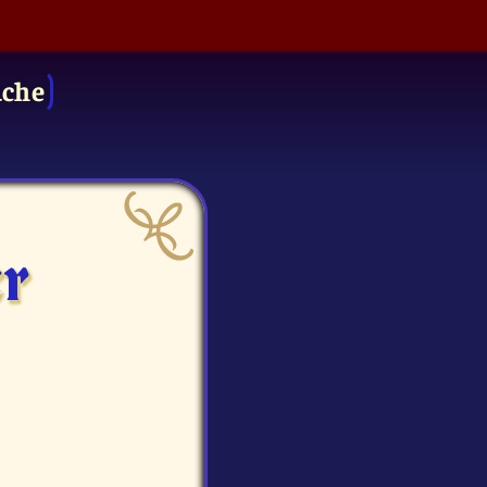
uche
er