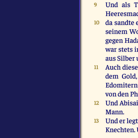
Und
als
T
9
Heeresma
da
sandte
10
seinem
Wo
gegen
Had
war
stets
aus
Silber
Auch
diese
11
dem
Gold
Edomitern
von
den
Ph
Und
Abisa
12
Mann
.
Und
er
leg
13
Knechten
.