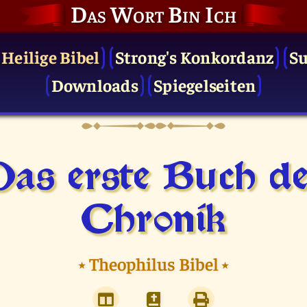
Das Wort Bin Ich
 Heilige Bibel
Strong's Konkordanz
S
Downloads
Spiegelseiten
as erste Buch d
Chronik
⭑
Theophilus Bibel
⭑