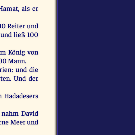
amat,
als
er
00
Reiter
und
e
und
ließ
100
em
König
von
00
Mann
.
rien
;
und
die
hten
.
Und
der
n
Hadadesers
,
nahm
David
rne
Meer
und