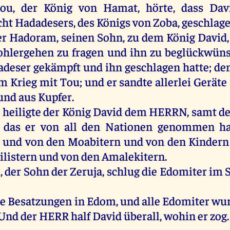
ou,
der
König
von
Hamat,
hörte
, dass
Dav
cht
Hadadesers
,
des
Königs
von
Zoba
,
geschlag
er
Hadoram
,
seinen
Sohn
,
zu
dem
König
David
hlergehen
zu
fragen
und
ihn
zu
beglückwüns
adeser
gekämpft
und
ihn
geschlagen
hatte
;
de
im
Krieg
mit
Tou;
und
er
sandte
allerlei
Geräte
und
aus
Kupfer.
heiligte
der
König
David
dem
HERRN
,
samt
d
,
das
er
von
all
den
Nationen
genommen
ha
und
von
den
Moabitern
und
von
den
Kindern
ilistern
und
von
den
Amalekitern
.
i
,
der
Sohn
der
Zeruja
,
schlug
die
Edomiter
im
S
te
Besatzungen
in
Edom
,
und
alle
Edomiter
wu
Und
der
HERR
half
David
überall
,
wohin
er
zog
.