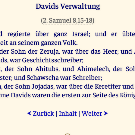
Davids Verwaltung
(
2. Samuel 8,15-18
)
d
regierte
über
ganz
Israel
;
und
er
übt
eit
an
seinem
ganzen
Volk
.
der
Sohn
der
Zeruja
,
war
über
das
Heer
;
und
uds
,
war
Geschichtsschreiber;
k
,
der
Sohn
Ahitubs,
und
Ahimelech
,
der
So
ster
;
und
Schawscha
war
Schreiber
;
a
,
der
Sohn
Jojadas
,
war
über
die
Keretiter
und
hne
Davids
waren
die
ersten
zur
Seite
des
Köni
Zurück
|
Inhalt
|
Weiter
⮜
⮞