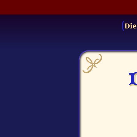
Die
D