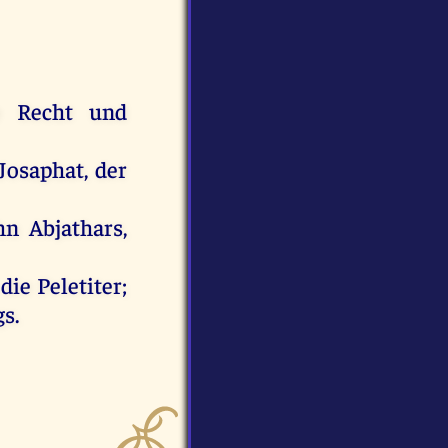
e
Recht
und
Josaphat
,
der
hn
Abjathars
,
die
Peletiter;
gs
.