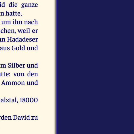
id
die
ganze
en
hatte
,
,
um
ihn
nach
chen,
weil
er
nn
Hadadeser
aus
Gold
und
em
Silber
und
tte
:
von
den
Ammon
und
alztal
, 18000
rden
David
zu