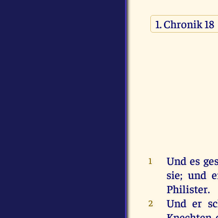
Und
es
ge
1
sie
;
und
e
Philister
.
Und
er
s
2
Knechten
,