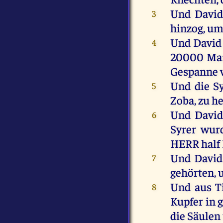
Und
David
3
hinzog
,
u
Und
David
4
20000
Ma
Gespanne
Und
die
S
5
Zoba
,
zu
he
Und
Davi
6
Syrer
wur
HERR
half
Und
David
7
gehörten,
Und
aus
T
8
Kupfer
in
g
die
Säulen