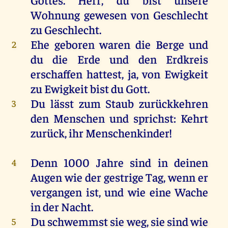
Wohnung
gewesen
von
Geschlecht
zu
Geschlecht
.
Ehe
geboren
waren
die
Berge
und
2
du
die
Erde
und
den
Erdkreis
erschaffen
hattest
,
ja
,
von
Ewigkeit
zu
Ewigkeit
bist
du
Gott
.
Du
lässt
zum
Staub
zurückkehren
3
den
Menschen
und
sprichst
:
Kehrt
zurück
,
ihr
Menschenkinder
!
Denn
1000
Jahre
sind
in
deinen
4
Augen
wie
der
gestrige
Tag
,
wenn
er
vergangen
ist
,
und
wie
eine
Wache
in
der
Nacht
.
Du
schwemmst
sie
weg
,
sie
sind
wie
5