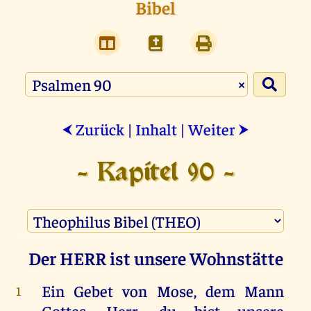
Bibel
×
Zurück
|
Inhalt
|
Weiter
⮜
⮞
- Kapitel 90 -
Der HERR ist unsere Wohnstätte
Ein
Gebet
von
Mose
,
dem
Mann
1
Gottes
.
Herr
,
du
bist
unsere