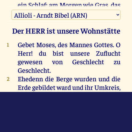
ein
Schlaf
;
am
Morgen
wie
Gras
,
das
aufsprosst;
am
Morgen
blüht
es
und
sprosst
auf
,
6
Der HERR ist unsere Wohnstätte
am
Abend
wird
es
abgemäht
und
verdorrt
.
Gebet Moses, des Mannes Gottes. O
1
Herr! du bist unsere Zuflucht
Denn
wir
vergehen
durch
deinen
7
gewesen von Geschlecht zu
Zorn
,
und
durch
deinen
Grimm
Geschlecht.
werden
wir
weggeschreckt.
Ehedenn die Berge wurden und die
2
Du
hast
unsere
Ungerechtigkeiten
8
Erde gebildet ward und ihr Umkreis,
vor
dich
gestellt
,
unser
verborgenes
bist du, Gott! von Ewigkeit zu
Tun
vor
das
Licht
deines
Angesichts
.
Ewigkeit.
Verstoße den Menschen nicht zur
3
Denn
alle
unsere
Tage
schwinden
9
Niedrigkeit, du, der ja gesagt:
durch
deinen
Grimm
,
wir
bringen
Bekehret euch, ihr