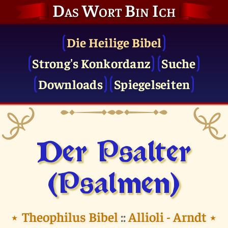
Das Wort Bin Ich
Die Heilige Bibel
Strong's Konkordanz
Suche
Downloads
Spiegelseiten
Der Psalter
(Psalmen)
⭑
Theophilus Bibel
::
Allioli - Arndt
⭑