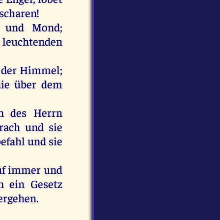
rscharen!
e und Mond;
leuchtenden
 der Himmel;
die über dem
n des Herrn
rach und sie
efahl und sie
auf immer und
n ein Gesetz
ergehen.