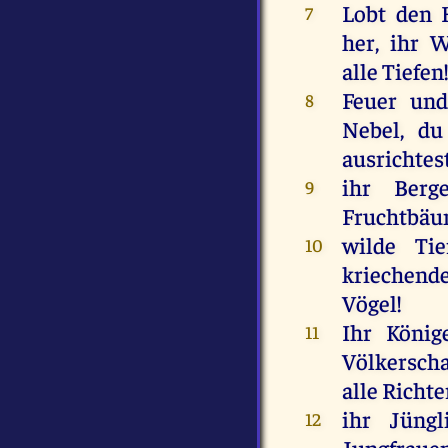
Lobt
den
7
her
,
ihr
Wa
alle
Tiefen
Feuer
un
8
Nebel
,
du
ausrichtes
ihr
Berg
9
Fruchtbä
wilde
Tie
10
kriechend
Vögel
!
Ihr
König
11
Völkerscha
alle
Richte
ihr
Jüngl
12
Jungfraue