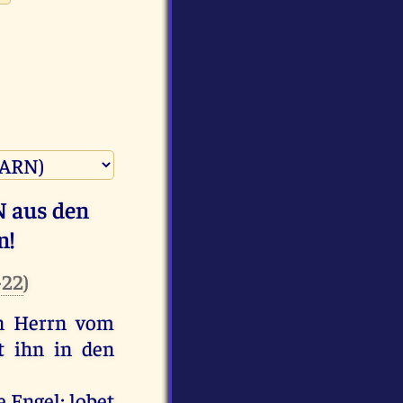
 aus den
n!
-22
)
en Herrn vom
t ihn in den
e Engel; lobet