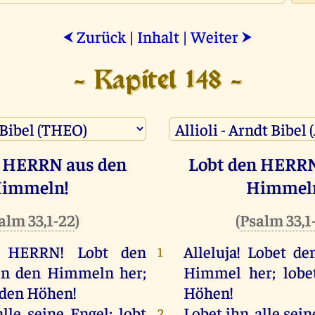
Zurück
|
Inhalt
|
Weiter
⮜
⮞
- Kapitel 148 -
n HERRN aus den
Lobt den HERRN
immeln!
Himmel
alm 33,1-22
)
(
Psalm 33,1
HERRN
!
Lobt
den
Alleluja! Lobet d
1
on
den
Himmeln
her
;
Himmel her; lobe
den
Höhen
!
Höhen!
alle
seine
Engel
;
lobt
Lobet ihn, alle sein
2