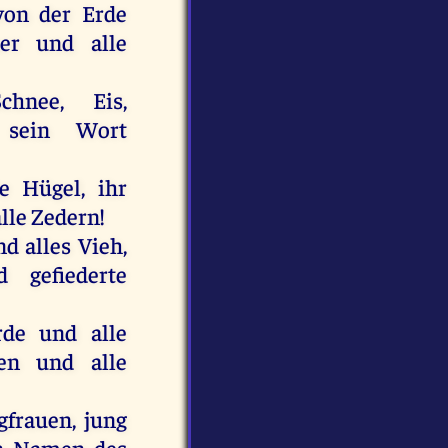
von der Erde
er und alle
chnee, Eis,
 sein Wort
e Hügel, ihr
lle Zedern!
d alles Vieh,
 gefiederte
rde und alle
ten und alle
gfrauen, jung
en Namen des