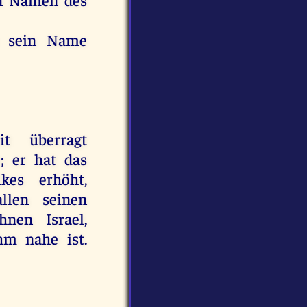
t sein Name
it überragt
 er hat das
kes erhöht,
llen seinen
hnen Israel,
hm nahe ist.