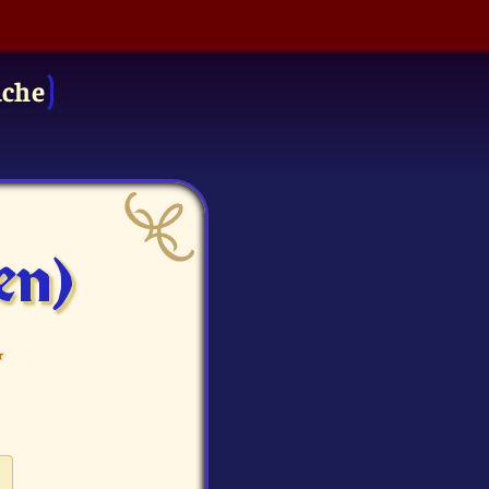
uche
en)
⭑