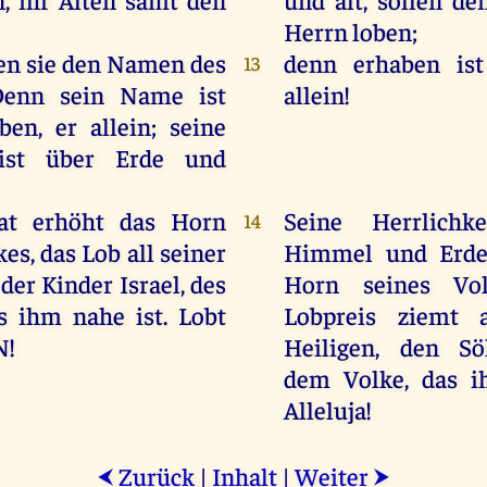
Herrn loben;
en
sie
den
Namen
des
denn erhaben is
13
Denn
sein
Name
ist
allein!
aben
,
er
allein
;
seine
ist
über
Erde
und
at
erhöht
das
Horn
Seine Herrlichke
14
kes
,
das
Lob
all
seiner
Himmel und Erde;
,
der
Kinder
Israel
,
des
Horn seines Vol
s
ihm
nahe
ist
.
Lobt
Lobpreis ziemt a
N
!
Heiligen, den Sö
dem Volke, das i
Alleluja!
Zurück
|
Inhalt
|
Weiter
⮜
⮞