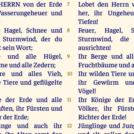
HERRN
von
der
Erde
Lobet den Herrn 
7
sserungeheuer
und
her, ihr Ungeheu
!
Tiefen!
d
Hagel
,
Schnee
und
Feuer, Hagel, S
8
Sturmwind
,
der
du
Sturmwind, die
t
sein
Wort
;
ausrichten!
e
und
alle
Hügel
,
Ihr Berge und all
9
ume
und
alle
Zedern
;
Fruchtbäume und a
re
und
alles
Vieh
,
Ihr wilden Tiere un
10
e
Tiere
und
geflügelte
ihr Gewürm und
Vögel!
e
der
Erde
und
alle
Ihr Könige der E
11
ften,
ihr
Fürsten
und
Völker, ihr Fürs
r
der
Erde
;
Richter der Erde!
inge
und
auch
ihr
Jünglinge und Jun
12
n
,
ihr
Alten
samt
den
und alt, sollen d