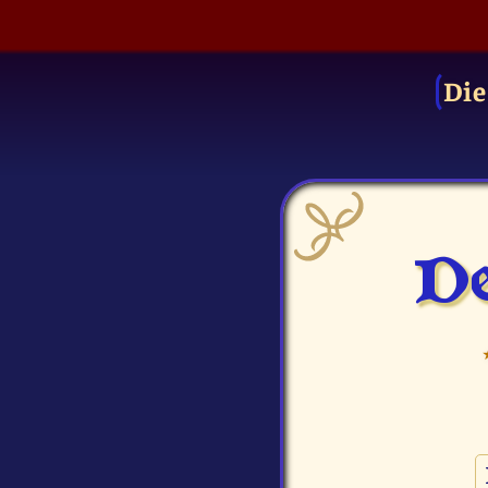
Die
De