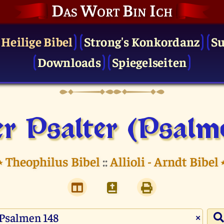
Das Wort Bin Ich
 Heilige Bibel
Strong's Konkordanz
S
Downloads
Spiegelseiten
r Psalter (Psalm
⭑
Theophilus Bibel
::
Allioli - Arndt Bibel
×