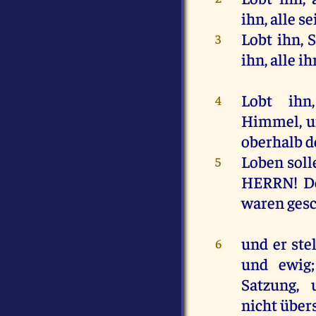
ihn
,
alle
se
Lobt
ihn
,
3
ihn
,
alle
ih
Lobt
ihn
4
Himmel
,
u
oberhalb
d
Loben
soll
5
HERRN
!
D
waren
ges
und
er
ste
6
und
ewig
Satzung
,
nicht
über