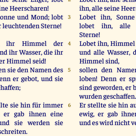
ine
Heerscharen
!
ihn, alle seine Hee
Sonne
und
Mond
;
lobt
Lobet ihn, Sonn
3
r
leuchtenden
Sterne
!
lobet ihn, alle 
Sterne!
,
ihr
Himmel
der
Lobet ihn, Himmel
4
nd
ihr
Wasser
,
die
ihr
und alle Wasser, 
er
Himmel
seid
!
Himmel sind,
en
sie
den
Namen
des
sollen den Name
5
enn
er
gebot
,
und
sie
loben! Denn er sp
chaffen
;
sind geworden, er b
wurden geschaffen.
llte
sie
hin
für
immer
Er stellte sie hin 
6
;
er
gab
ihnen
eine
ewig, er gab ihne
und
sie
werden
sie
und es wird nicht v
schreiten
.