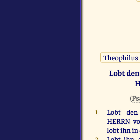
Lobt de
H
(
Ps
Lobt
den
1
HERRN
v
lobt
ihn
in
Lobt
ihn
,
2