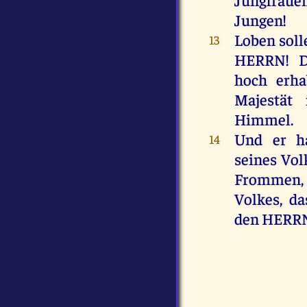
Jungen
!
Loben
soll
13
HERRN
!
hoch
erh
Majestät
Himmel
.
Und
er
h
14
seines
Vol
Frommen
Volkes
,
da
den
HERR