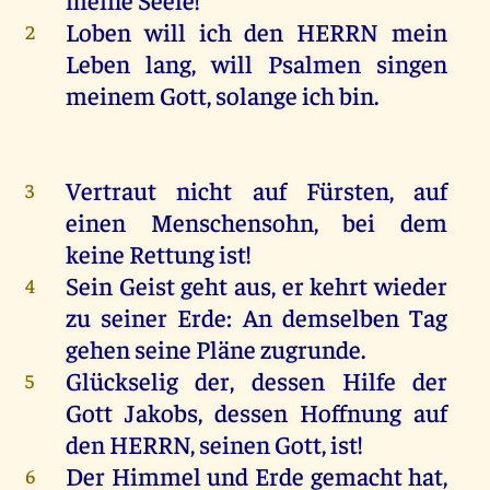
Loben
will
ich
den
HERRN
mein
2
Leben
lang
,
will
Psalmen
singen
meinem
Gott
,
solange
ich
bin
.
Vertraut
nicht
auf
Fürsten
,
auf
3
einen
Menschensohn,
bei
dem
keine
Rettung
ist
!
Sein
Geist
geht
aus
,
er
kehrt
wieder
4
zu
seiner
Erde
:
An
demselben
Tag
gehen
seine
Pläne
zugrunde
.
Glückselig
der
,
dessen
Hilfe
der
5
Gott
Jakobs
,
dessen
Hoffnung
auf
den
HERRN
,
seinen
Gott
,
ist
!
Der
Himmel
und
Erde
gemacht
hat
,
6