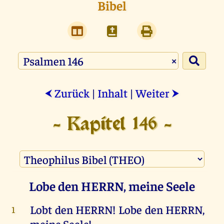
Bibel
×
Zurück
|
Inhalt
|
Weiter
⮜
⮞
- Kapitel 146 -
Lobe den HERRN, meine Seele
Lobt
den
HERRN
!
Lobe
den
HERRN
,
1
meine
Seele
!