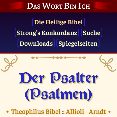
Das Wort Bin Ich
Die Heilige Bibel
Strong's Konkordanz
Suche
Downloads
Spiegelseiten
Der Psalter
(Psalmen)
⭑
Theophilus Bibel
::
Allioli - Arndt
⭑